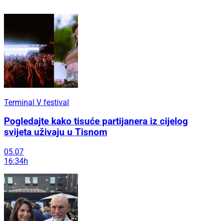
Terminal V festival
Pogledajte kako tisuće partijanera iz cijelog
svijeta uživaju u Tisnom
05.07
16:34h