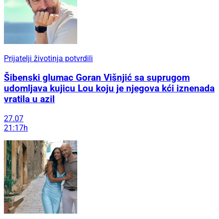
Prijatelji životinja potvrdili
Šibenski glumac Goran Višnjić sa suprugom
udomljava kujicu Lou koju je njegova kći iznenada
vratila u azil
27.07
21:17h