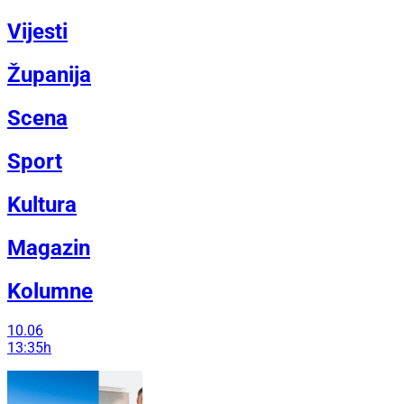
Vijesti
Županija
Scena
Sport
Kultura
Magazin
Kolumne
10.06
13:35h