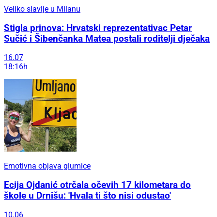
Veliko slavlje u Milanu
Stigla prinova: Hrvatski reprezentativac Petar
Sučić i Šibenčanka Matea postali roditelji dječaka
16.07
18:16h
Emotivna objava glumice
Ecija Ojdanić otrčala očevih 17 kilometara do
škole u Drnišu: 'Hvala ti što nisi odustao'
10.06