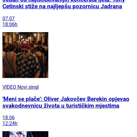
Cetinski stiže na najljepšu pozornicu Jadrana
07.07
18:06h
VIDEO Novi singl
'Meni se plače': Oliver Jakovčev Berekin opjevao
svakodnevnicu života u turističkim mjestima
18.06
12:24h