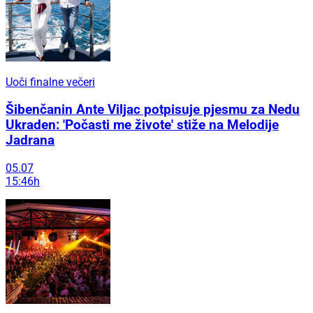
Uoči finalne večeri
Šibenčanin Ante Viljac potpisuje pjesmu za Nedu
Ukraden: 'Počasti me živote' stiže na Melodije
Jadrana
05.07
15:46h