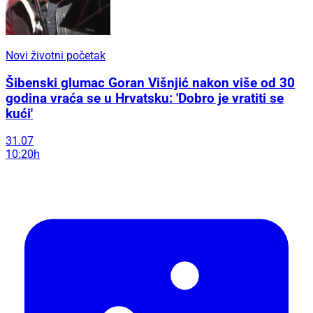
Novi životni početak
Šibenski glumac Goran Višnjić nakon više od 30
godina vraća se u Hrvatsku: 'Dobro je vratiti se
kući'
31.07
10:20h