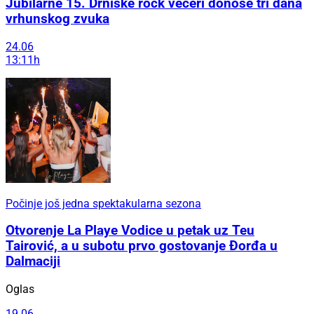
Jubilarne 15. Drniške rock večeri donose tri dana
vrhunskog zvuka
24.06
13:11h
Počinje još jedna spektakularna sezona
Otvorenje La Playe Vodice u petak uz Teu
Tairović, a u subotu prvo gostovanje Đorđa u
Dalmaciji
Oglas
19.06