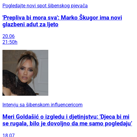
Pogledajte novi spot šibenskog pjevača
'Prepliva bi mora sva': Marko Škugor ima novi
glazbeni adut za ljeto
20.06
21:50h
Intervju sa šibenskom influencericom
Meri Goldašić o izgledu i djetinjstvu: 'Djeca bi mi
se rugala, bilo je dovoljno da me samo pogledaju’
18.07