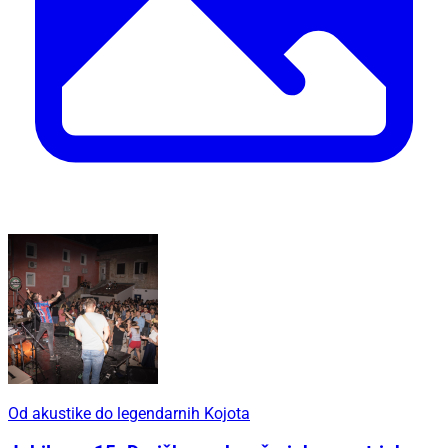
Od akustike do legendarnih Kojota