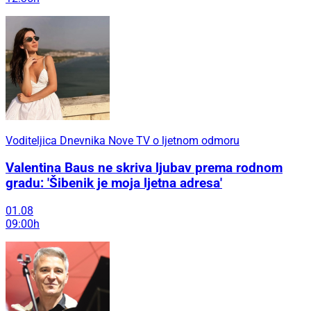
Voditeljica Dnevnika Nove TV o ljetnom odmoru
Valentina Baus ne skriva ljubav prema rodnom
gradu: 'Šibenik je moja ljetna adresa'
01.08
09:00h