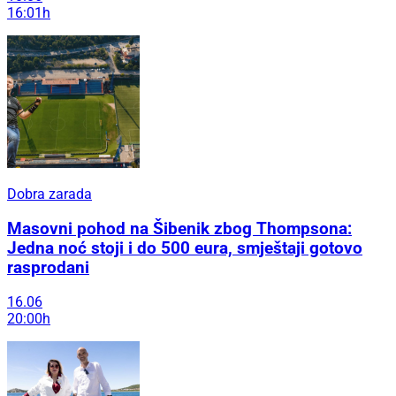
16:01h
Dobra zarada
Masovni pohod na Šibenik zbog Thompsona:
Jedna noć stoji i do 500 eura, smještaji gotovo
rasprodani
16.06
20:00h