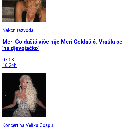
Nakon razvoda
Meri Goldašić više nije Meri Goldašić. Vratila se
'na djevojačko'
07.08
18:24h
Koncert na Veliku Gospu