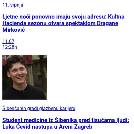
11. srpnja
Ljetne noći ponovno imaju svoju adresu: Kultna
Hacienda sezonu otvara spektaklom Dragane
Mirković
11.07
12:28h
Šibenčanin gradi glazbenu karijeru
Student medicine iz Šibenika pred tisućama ljudi:
Luka Ćevid nastupa u Areni Zagreb