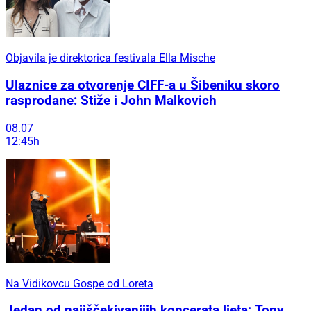
Objavila je direktorica festivala Ella Mische
Ulaznice za otvorenje CIFF-a u Šibeniku skoro
rasprodane: Stiže i John Malkovich
08.07
12:45h
Na Vidikovcu Gospe od Loreta
Jedan od najiščekivanijih koncerata ljeta: Tony