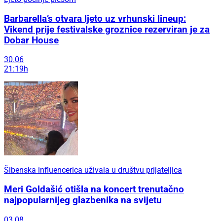
Barbarella’s otvara ljeto uz vrhunski lineup:
Vikend prije festivalske groznice rezerviran je za
Dobar House
30.06
21:19h
Šibenska influencerica uživala u društvu prijateljica
Meri Goldašić otišla na koncert trenutačno
najpopularnijeg glazbenika na svijetu
03.08