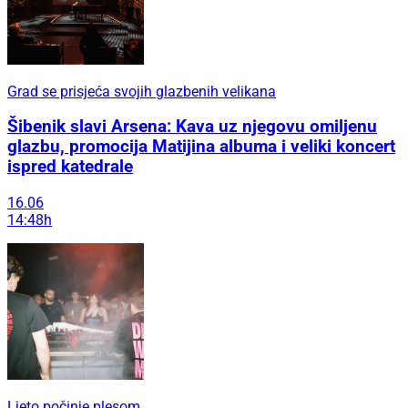
Grad se prisjeća svojih glazbenih velikana
Šibenik slavi Arsena: Kava uz njegovu omiljenu
glazbu, promocija Matijina albuma i veliki koncert
ispred katedrale
16.06
14:48h
Ljeto počinje plesom