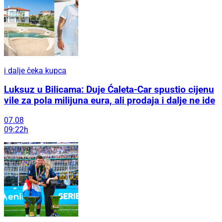
i dalje čeka kupca
Luksuz u Bilicama: Duje Ćaleta-Car spustio cijenu
vile za pola milijuna eura, ali prodaja i dalje ne ide
07.08
09:22h