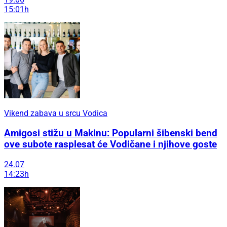
15:01h
Vikend zabava u srcu Vodica
Amigosi stižu u Makinu: Popularni šibenski bend
ove subote rasplesat će Vodičane i njihove goste
24.07
14:23h