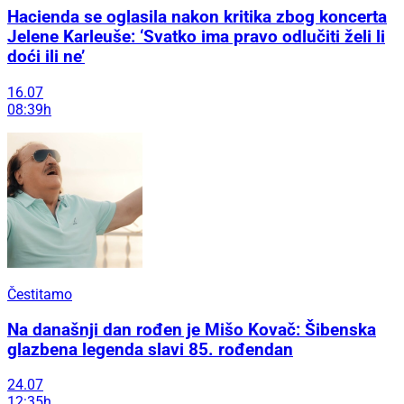
Hacienda se oglasila nakon kritika zbog koncerta
Jelene Karleuše: ‘Svatko ima pravo odlučiti želi li
doći ili ne’
16.07
08:39h
Čestitamo
Na današnji dan rođen je Mišo Kovač: Šibenska
glazbena legenda slavi 85. rođendan
24.07
12:35h