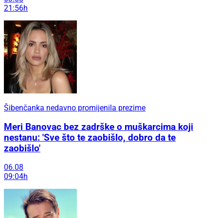
21:56h
Šibenčanka nedavno promijenila prezime
Meri Banovac bez zadrške o muškarcima koji
nestanu: 'Sve što te zaobišlo, dobro da te
zaobišlo'
06.08
09:04h