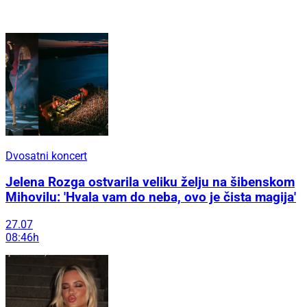
Dvosatni koncert
Jelena Rozga ostvarila veliku želju na šibenskom
Mihovilu: 'Hvala vam do neba, ovo je čista magija'
27.07
08:46h