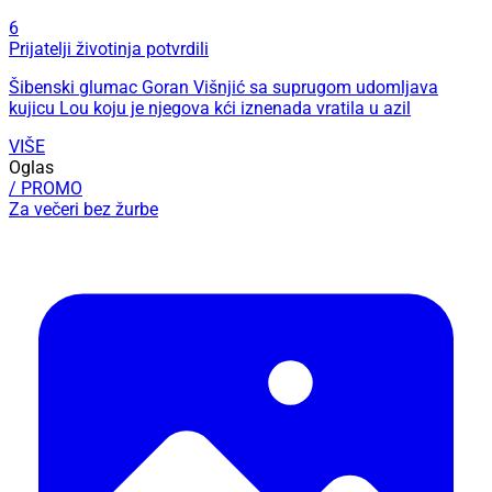
6
Prijatelji životinja potvrdili
Šibenski glumac Goran Višnjić sa suprugom udomljava
kujicu Lou koju je njegova kći iznenada vratila u azil
VIŠE
Oglas
/ PROMO
Za večeri bez žurbe