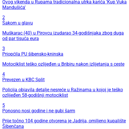
Ovog vikenda u Rupama tradicionalna utrka karića 'Kup Vuka
Mandušića'
2
Šakom u glavu
Muškarac (40) u Pirovcu izudarao 34-godišnjaka zbog duga
od par tisuća eura
3
Priopćila PU šibensko-kninska
Motociklist teško ozlijeđen u Bribiru nakon izlijetanja s ceste
4
Prevezen u KBC Split
Policija objavila detalje nesreće u Ražinama u kojoj je teško
ozlijeđen 58-godišnji motociklist
5
Ponosno nosi godine i ne gubi šarm
Prije točno 104 godine otvorena je Jadrija, omiljeno kupalište
Šibenčana