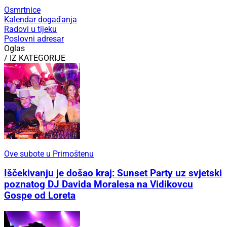
Osmrtnice
Kalendar događanja
Radovi u tijeku
Poslovni adresar
Oglas
/ IZ KATEGORIJE
Ove subote u Primoštenu
Iščekivanju je došao kraj: Sunset Party uz svjetski
poznatog DJ Davida Moralesa na Vidikovcu
Gospe od Loreta