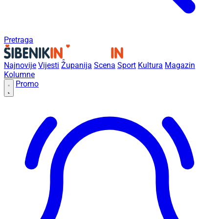
Pretraga
Najnovije
Vijesti
Županija
Scena
Sport
Kultura
Magazin
Kolumne
Promo