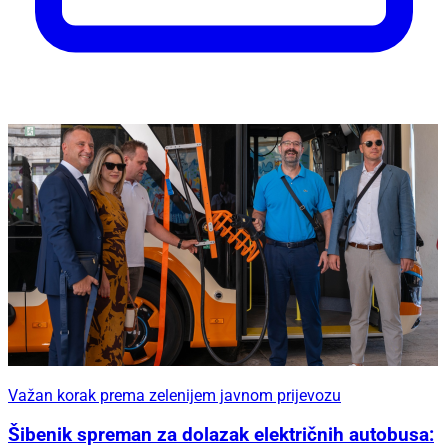
Važan korak prema zelenijem javnom prijevozu
Šibenik spreman za dolazak električnih autobusa: