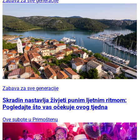
Zabava za sve generacije
Zabava za sve generacije
Skradin nastavlja živjeti punim ljetnim ritmom:
Pogledajte što vas očekuje ovog tjedna
Ove subote u Primoštenu