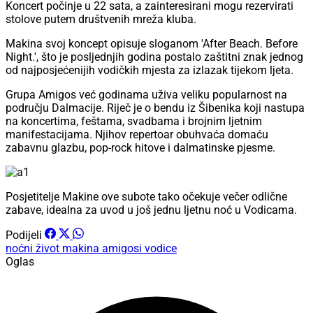
Koncert počinje u 22 sata, a zainteresirani mogu rezervirati
stolove putem društvenih mreža kluba.
Makina svoj koncept opisuje sloganom 'After Beach. Before
Night.', što je posljednjih godina postalo zaštitni znak jednog
od najposjećenijih vodičkih mjesta za izlazak tijekom ljeta.
Grupa Amigos već godinama uživa veliku popularnost na
području Dalmacije. Riječ je o bendu iz Šibenika koji nastupa
na koncertima, feštama, svadbama i brojnim ljetnim
manifestacijama. Njihov repertoar obuhvaća domaću
zabavnu glazbu, pop-rock hitove i dalmatinske pjesme.
Posjetitelje Makine ove subote tako očekuje večer odlične
zabave, idealna za uvod u još jednu ljetnu noć u Vodicama.
Podijeli
noćni život
makina
amigosi
vodice
Oglas