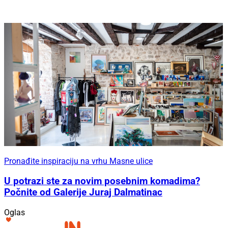
Pronađite inspiraciju na vrhu Masne ulice
U potrazi ste za novim posebnim komadima?
Počnite od Galerije Juraj Dalmatinac
Oglas