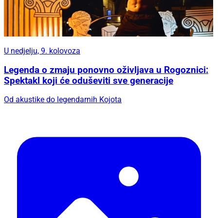
U nedjelju, 9. kolovoza
Legenda o zmaju ponovno oživljava u Rogoznici:
Spektakl koji će oduševiti sve generacije
Od akustike do legendarnih Kojota