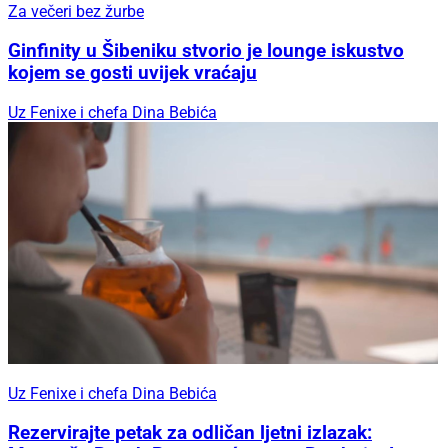
Za večeri bez žurbe
Ginfinity u Šibeniku stvorio je lounge iskustvo
kojem se gosti uvijek vraćaju
Uz Fenixe i chefa Dina Bebića
Uz Fenixe i chefa Dina Bebića
Rezervirajte petak za odličan ljetni izlazak: