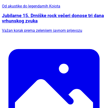
Od akustike do legendarnih Kojota
Jubilarne 15. Drniške rock večeri donose tri dana
vrhunskog zvuka
Važan korak prema zelenijem javnom prijevozu