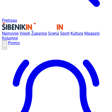
Pretraga
Najnovije
Vijesti
Županija
Scena
Sport
Kultura
Magazin
Kolumne
Promo