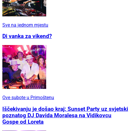
Sve na jednom mjestu
Di vanka za vikend?
Ove subote u Primoštenu
Iščekivanju je došao kraj: Sunset Party uz svjetski
poznatog DJ Davida Moralesa na Vidikovcu
Gospe od Loreta