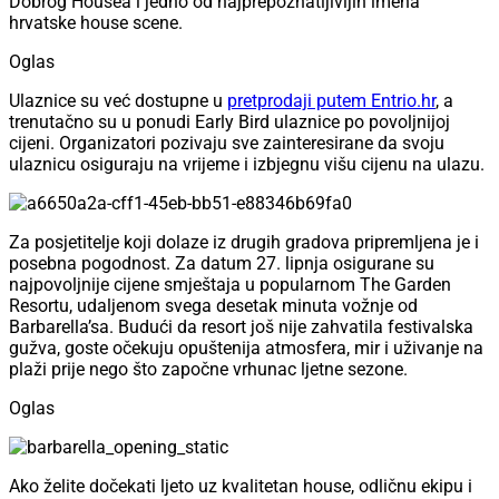
Dobrog Housea i jedno od najprepoznatljivijih imena
hrvatske house scene.
Oglas
Ulaznice su već dostupne u
pretprodaji putem Entrio.hr
, a
trenutačno su u ponudi Early Bird ulaznice po povoljnijoj
cijeni. Organizatori pozivaju sve zainteresirane da svoju
ulaznicu osiguraju na vrijeme i izbjegnu višu cijenu na ulazu.
Za posjetitelje koji dolaze iz drugih gradova pripremljena je i
posebna pogodnost. Za datum 27. lipnja osigurane su
najpovoljnije cijene smještaja u popularnom The Garden
Resortu, udaljenom svega desetak minuta vožnje od
Barbarella’sa. Budući da resort još nije zahvatila festivalska
gužva, goste očekuju opuštenija atmosfera, mir i uživanje na
plaži prije nego što započne vrhunac ljetne sezone.
Oglas
Ako želite dočekati ljeto uz kvalitetan house, odličnu ekipu i