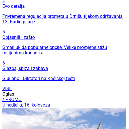
4
Evo detalja
Privremena regulacija prometa u Drnišu tijekom održavanja
13. Radio pijace
5
Objasnili i zašto
Gmail ukida popularne opcije: Velike promjene stižu
milijunima korisnika
6
Glazba, spiza i zabava
Giuliano i Diktatori na Kašićkoj fešti
VIŠE
Oglas
/ PROMO
U nedjelju, 16. kolovoza