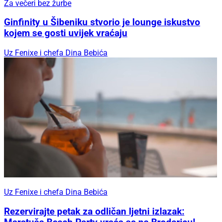
Za večeri bez žurbe
Ginfinity u Šibeniku stvorio je lounge iskustvo
kojem se gosti uvijek vraćaju
Uz Fenixe i chefa Dina Bebića
Uz Fenixe i chefa Dina Bebića
Rezervirajte petak za odličan ljetni izlazak: