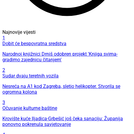
Najnovije vijesti
1
Dobit će bespovratna sredstva
Narodnoj knjižnici Drniš odobren projekt 'Knjiga svima-
gradimo zajednicu čitanjem'
2
Sudar dvaju teretnih vozila
Nesreća na A1 kod Zagreba, sletio helikopter. Stvorila se
ogromna kolona
3
Očuvanje kulturne baštine
Krovište kuće Iljadica-Grbešić još čeka sanaciju: Županija
ponovno pokrenula savjetovanje