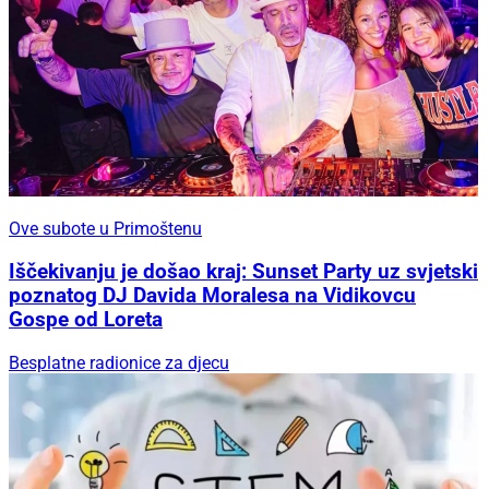
Ove subote u Primoštenu
Iščekivanju je došao kraj: Sunset Party uz svjetski
poznatog DJ Davida Moralesa na Vidikovcu
Gospe od Loreta
Besplatne radionice za djecu