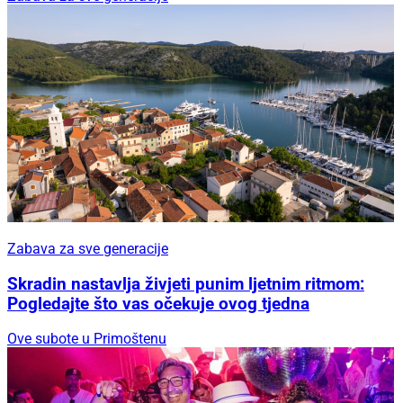
Zabava za sve generacije
Skradin nastavlja živjeti punim ljetnim ritmom:
Pogledajte što vas očekuje ovog tjedna
Ove subote u Primoštenu