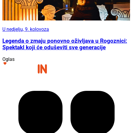
U nedjelju, 9. kolovoza
Legenda o zmaju ponovno oživljava u Rogoznici:
Spektakl koji će oduševiti sve generacije
Oglas