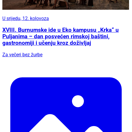
U srijedu, 12. kolovoza
XVIII. Burnumske ide u Eko kampusu „Krka“ u
Puljanima – dan posvećen rimskoj baštini,
gastronomiji i učenju kroz doživljaj
Za večeri bez žurbe