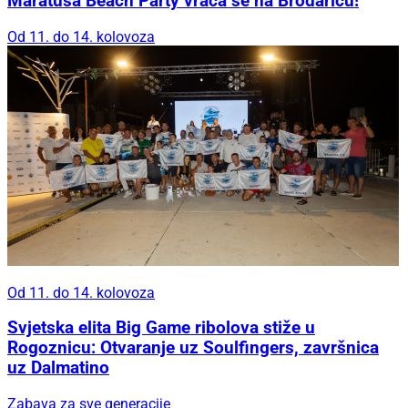
Maratuša Beach Party vraća se na Brodaricu!
Od 11. do 14. kolovoza
Od 11. do 14. kolovoza
Svjetska elita Big Game ribolova stiže u
Rogoznicu: Otvaranje uz Soulfingers, završnica
uz Dalmatino
Zabava za sve generacije