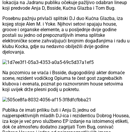
lokacija na Jadranu publiku očekuje pažljivo odabran lineup
koji predvode Anja D, Bsside, Kućna Glazba i Tom Bug.
Posebnu pažnju privlači splitski DJ duo Kućna Glazba, iza
kojeg stoje Alen M. i Yoke. Njihovi setovi spajaju house,
groove i organske elemente, a u posljednje dvije godine
postali su jedno od prepoznatljivih imena splitske
elektroničke scene zahvaljujući brojnim događanjima i radu u
klubu Kocka, gdje su nedavno obilježili dvije godine
djelovanja.
Na pozornicu se vraća i Bsside, dugogodišnji akter domaće
scene, rezident vodičkog Opiuma te čest gost zagrebačkih
klubova i evenata, poznat po raznovrsnim house setovima
koji uvijek drže plesni podij u pokretu.
Publika će imati priliku čuti i Anju D, jednu od
najperspektivnijih mladih DJ-ica i rezidenticu Dobrog Housea,
iza koje je već prvo službeno EP izdanje na istoimenoj etiketi,
dok će atmosferu dodatno zagrijati Tom Bug, osnivač