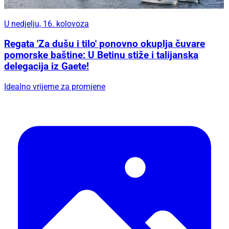
U nedjelju, 16. kolovoza
Regata 'Za dušu i tilo' ponovno okuplja čuvare
pomorske baštine: U Betinu stiže i talijanska
delegacija iz Gaete!
Idealno vrijeme za promjene