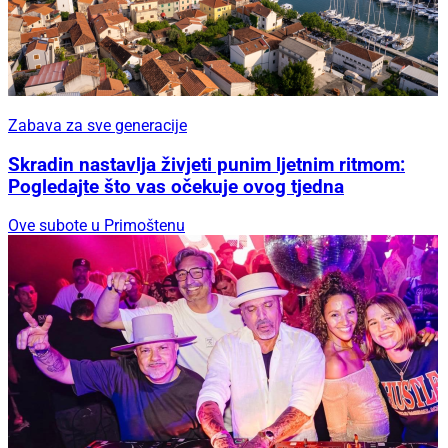
Zabava za sve generacije
Skradin nastavlja živjeti punim ljetnim ritmom:
Pogledajte što vas očekuje ovog tjedna
Ove subote u Primoštenu