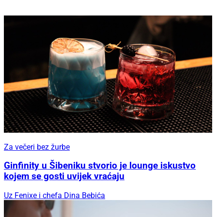
Za večeri bez žurbe
Ginfinity u Šibeniku stvorio je lounge iskustvo
kojem se gosti uvijek vraćaju
Uz Fenixe i chefa Dina Bebića