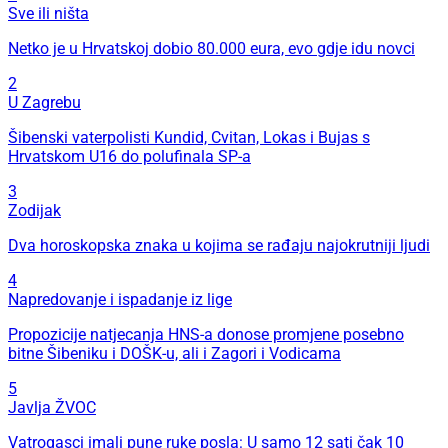
Sve ili ništa
Netko je u Hrvatskoj dobio 80.000 eura, evo gdje idu novci
2
U Zagrebu
Šibenski vaterpolisti Kundid, Cvitan, Lokas i Bujas s
Hrvatskom U16 do polufinala SP-a
3
Zodijak
Dva horoskopska znaka u kojima se rađaju najokrutniji ljudi
4
Napredovanje i ispadanje iz lige
Propozicije natjecanja HNS-a donose promjene posebno
bitne Šibeniku i DOŠK-u, ali i Zagori i Vodicama
5
Javlja ŽVOC
Vatrogasci imali pune ruke posla: U samo 12 sati čak 10