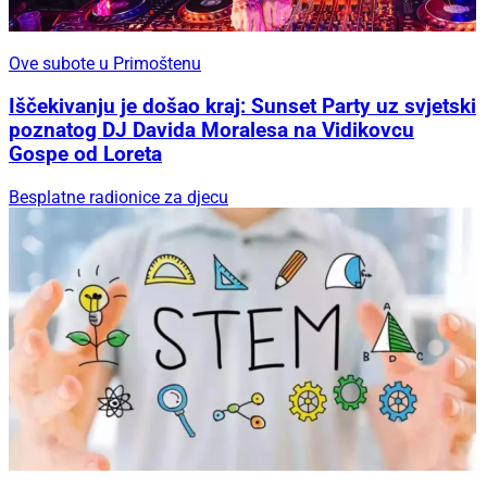
Ove subote u Primoštenu
Iščekivanju je došao kraj: Sunset Party uz svjetski
poznatog DJ Davida Moralesa na Vidikovcu
Gospe od Loreta
Besplatne radionice za djecu