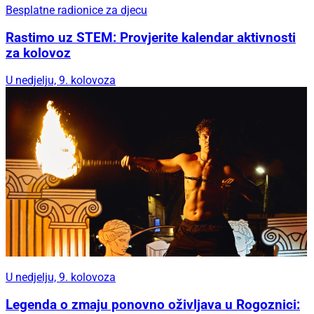
Besplatne radionice za djecu
Rastimo uz STEM: Provjerite kalendar aktivnosti
za kolovoz
U nedjelju, 9. kolovoza
U nedjelju, 9. kolovoza
Legenda o zmaju ponovno oživljava u Rogoznici: