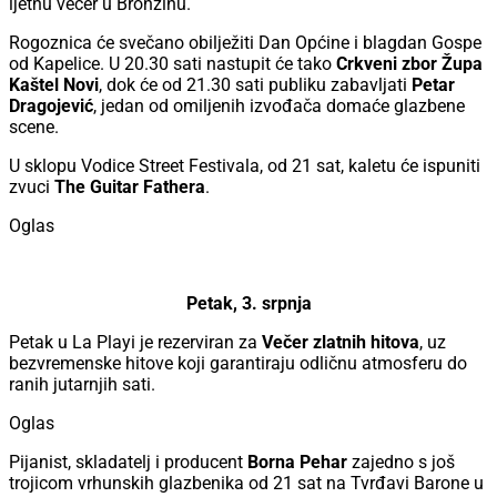
ljetnu večer u Bronzinu.
Rogoznica će svečano obilježiti Dan Općine i blagdan Gospe
od Kapelice. U 20.30 sati nastupit će tako
Crkveni zbor Župa
Kaštel Novi
, dok će od 21.30 sati publiku zabavljati
Petar
Dragojević
, jedan od omiljenih izvođača domaće glazbene
scene.
U sklopu Vodice Street Festivala, od 21 sat, kaletu će ispuniti
zvuci
The Guitar Fathera
.
Oglas
Petak, 3. srpnja
Petak u La Playi je rezerviran za
Večer zlatnih hitova
, uz
bezvremenske hitove koji garantiraju odličnu atmosferu do
ranih jutarnjih sati.
Oglas
Pijanist, skladatelj i producent
Borna Pehar
zajedno s još
trojicom vrhunskih glazbenika od 21 sat na Tvrđavi Barone u