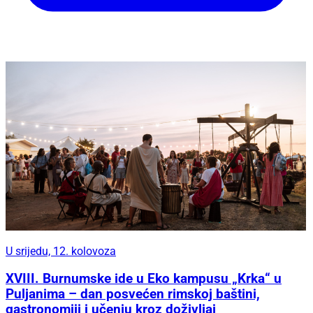
U srijedu, 12. kolovoza
XVIII. Burnumske ide u Eko kampusu „Krka“ u
Puljanima – dan posvećen rimskoj baštini,
gastronomiji i učenju kroz doživljaj