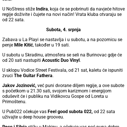
U NoStress stiže
Indira
, koja će se pobrinuti da navjeće hitove
regije doživite i čujete na novi način! Vrata kluba otvaraju se
od 22 sata.
Subota, 4. srpnja
Zabava u La Playi se nastavlja i u subotu, a na pozornicu se
penje
Mile Kitić
, također u 19 sati.
U subotu u Skradinu, atmosfera se seli na Burinovac gdje će
od 20 sati nastupiti
Acoustic Duo Vinyl
.
U sklopu Vodice Street Festivala, od 21 sat, kaletu će ispuniti
zvuci
The Guitar Fathera
.
Jakov Jozinović,
već puni dvorane diljem regije, a ove subote
s početkom u 21.30 sati, svojom karizmom i energijom
oduševit će i publiku na Vidikovcu Gospe od Loreta u
Primoštenu.
U Pub022 očekuje vas
Feel good subota 022,
od 22 sata
uživajte u
deep house grooveu.
Peco i Silvia
stižu u Makinu, a očekuje vas noć puna dobre