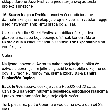
sklopu Barone Jazz Festivala predstavlja svoj autorski
projekt 'Timezone'.
16. Susret klapa u Drnišu
donosi večer tradicionalne
dalmatinske pjesme i okuplja brojne klape iz Hrvatske i regije
u jedinstvenom ambijentu grada od 21 sat.
U sklopu Vodice Street Festivala publiku očekuju dva
glazbena nastupa koja počinju u 21 sat, koncert
Mate
Skračić dua
u kaleti te nastup sastava
The Expendables
na
vodičkoj rivi.
Oglas
Na ljetnoj pozornici Azimuta nakon projekcija publika će
uživati u spremljenim jelima i glazbi iz razdoblja u kojima se
odvijaju radnje u filmovima, prema izboru
DJ-a Damira
Duplančića Duplog
.
Back to 90s
zabava očekuje vas u Pub022 od 22 sata.
Uživajte u najvećim hitovima desetljeća, eurodance klasicima
i pravoj retro atmosferi koja traje cijelu večer.
Turk
preuzima pult u Opiumu u vodicama svaki dan od 22
sata.