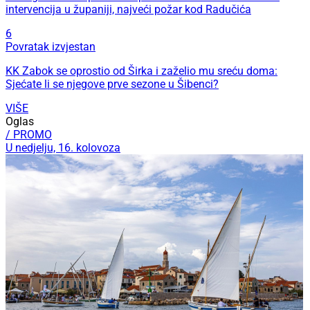
intervencija u županiji, najveći požar kod Radučića
6
Povratak izvjestan
KK Zabok se oprostio od Širka i zaželio mu sreću doma:
Sjećate li se njegove prve sezone u Šibenci?
VIŠE
Oglas
/ PROMO
U nedjelju, 16. kolovoza