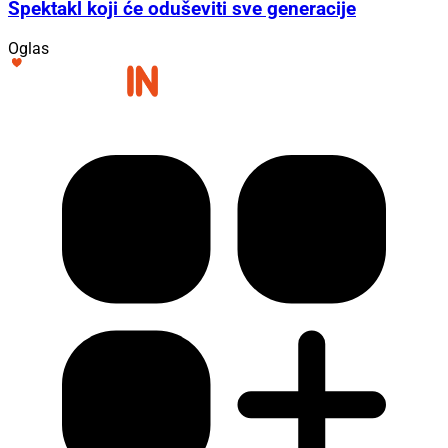
Spektakl koji će oduševiti sve generacije
Oglas