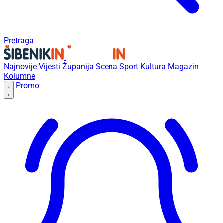
Pretraga
Najnovije
Vijesti
Županija
Scena
Sport
Kultura
Magazin
Kolumne
Promo