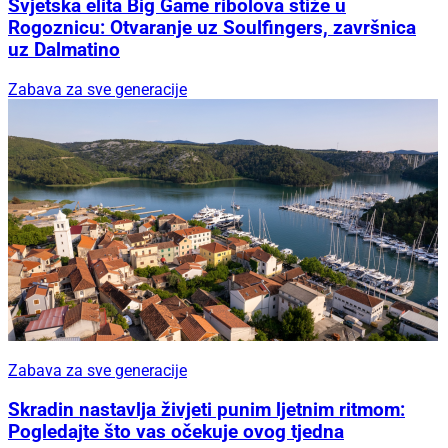
Svjetska elita Big Game ribolova stiže u
Rogoznicu: Otvaranje uz Soulfingers, završnica
uz Dalmatino
Zabava za sve generacije
Zabava za sve generacije
Skradin nastavlja živjeti punim ljetnim ritmom:
Pogledajte što vas očekuje ovog tjedna