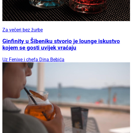
Za večeri bez žurbe
Ginfinity u Šibeniku stvorio je lounge iskustvo
kojem se gosti uvijek vraćaju
Uz Fenixe i chefa Dina Bebića