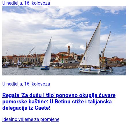
U nedjelju, 16. kolovoza
U nedjelju, 16. kolovoza
Regata 'Za dušu i tilo' ponovno okuplja čuvare
pomorske baštine: U Betinu stiže i talijanska
delegacija iz Gaete!
Idealno vrijeme za promjene