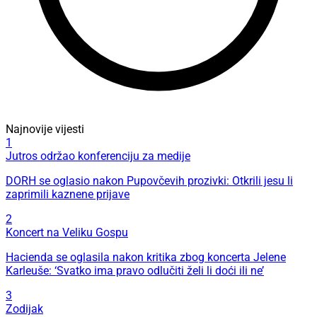
Najnovije vijesti
1
Jutros održao konferenciju za medije
DORH se oglasio nakon Pupovčevih prozivki: Otkrili jesu li
zaprimili kaznene prijave
2
Koncert na Veliku Gospu
Hacienda se oglasila nakon kritika zbog koncerta Jelene
Karleuše: ‘Svatko ima pravo odlučiti želi li doći ili ne’
3
Zodijak