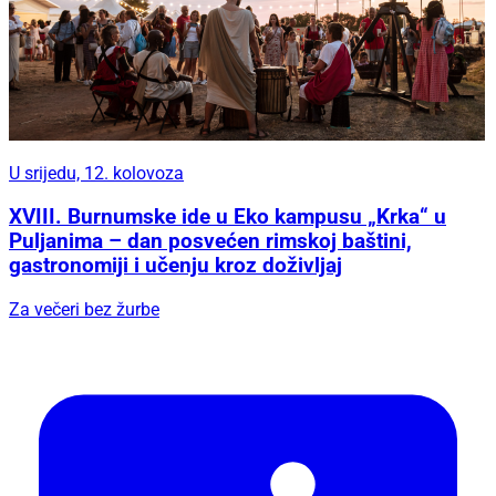
U srijedu, 12. kolovoza
XVIII. Burnumske ide u Eko kampusu „Krka“ u
Puljanima – dan posvećen rimskoj baštini,
gastronomiji i učenju kroz doživljaj
Za večeri bez žurbe