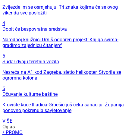
Zvijezde im se osmjehuju: Tri znaka kojima će se ovog
vikenda sve posložiti
4
Dobit će bespovratna sredstva
Narodnoj knjižnici Drniš odobren projekt 'Knjiga svima-
gradimo zajednicu čitanjem'
5
Sudar dvaju teretnih vozila
Nesreća na A1 kod Zagreba, sletio helikopter. Stvorila se
ogromna kolona
6
Očuvanje kulturne baštine
Krovište kuće Iljadica-Grbešić još čeka sanaciju: Županija
ponovno pokrenula savjetovanje
VIŠE
Oglas
/ PROMO