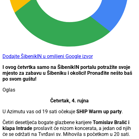
Dodajte ŠibenikIN u omiljeni Google izvor
I ovog četvrtka samo na ŠibenikIN portalu potražite svoje
mjesto za zabavu u Šibeniku i okolici! Pronađite nešto baš
po svom guštu!
Oglas
Četvrtak, 4. rujna
U Azimutu vas od 19 sati očekuje
SHIP Warm up party
.
Četiri desetljeća bogate glazbene karijere
Tomislav Bralić i
klapa Intrade
proslavit će nizom koncerata, a jedan od njih
će se održati na Tvrđavi sv. Mihovila s početkom u 20 sati.