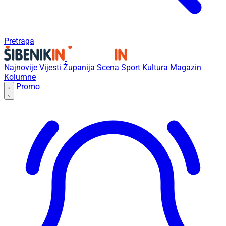
Pretraga
Najnovije
Vijesti
Županija
Scena
Sport
Kultura
Magazin
Kolumne
Promo