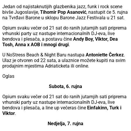
Jedan od najistaknutijih glazbenika jazz, funk i rock scene
bivše Jugoslavije,
Tihomir Pop Asanović
, nastupit će 5. rujna
na Tvrđavi Barone u sklopu Barone Jazz Festivala u 21 sat.
Opium svaku večer od 21 sat do ranih jutarnjih sati priprema
vrhunski party uz nastupe internacionalnih DJ-eva, live
bendova i plesača, a postavu čine
Andy Boy, Viktor, Dea
Tosh, Anna x AOB i mnogi drugi
.
U NoStress Beach & Night Baru nastupa
Antoniette Čerkez
.
Ulaz je otvoren od 22 sata, a ulaznice možete kupiti na svim
prodajnim mjestima Adriaticketa ili online.
Oglas
Subota, 6. rujna
Opium svaku večer od 21 sat do ranih jutarnjih sati priprema
vrhunski party uz nastupe internacionalnih DJ-eva, live
bendova i plesača, a line up večeras čine
Einfakinn, Turk i
Viktor
.
Nedjelja, 7. rujna