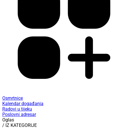
Osmrtnice
Kalendar događanja
Radovi u tijeku
Poslovni adresar
Oglas
/ IZ KATEGORIJE