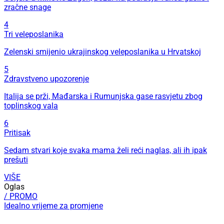
zračne snage
4
Tri veleposlanika
Zelenski smijenio ukrajinskog veleposlanika u Hrvatskoj
5
Zdravstveno upozorenje
Italija se prži, Mađarska i Rumunjska gase rasvjetu zbog
toplinskog vala
6
Pritisak
Sedam stvari koje svaka mama želi reći naglas, ali ih ipak
prešuti
VIŠE
Oglas
/ PROMO
Idealno vrijeme za promjene