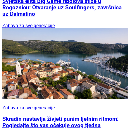
Svjetska elita Big Game ribolova stiže u
Rogoznicu: Otvaranje uz Soulfingers, završnica
uz Dalmatino
Zabava za sve generacije
Zabava za sve generacije
Skradin nastavlja živjeti punim ljetnim ritmom:
Pogledajte što vas očekuje ovog tjedna