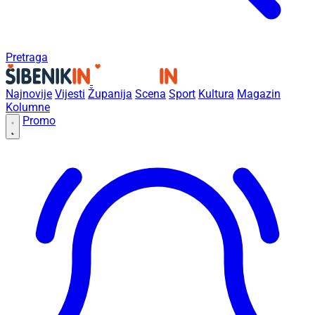
Pretraga
Najnovije
Vijesti
Županija
Scena
Sport
Kultura
Magazin
Kolumne
Promo