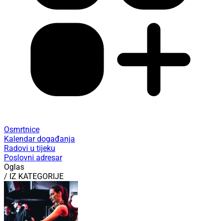
Osmrtnice
Kalendar događanja
Radovi u tijeku
Poslovni adresar
Oglas
/ IZ KATEGORIJE