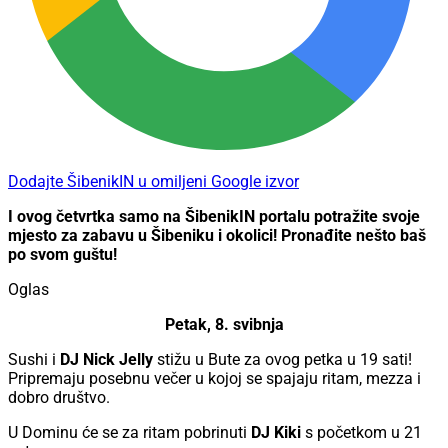
Dodajte ŠibenikIN u omiljeni Google izvor
I ovog četvrtka samo na ŠibenikIN portalu potražite svoje
mjesto za zabavu u Šibeniku i okolici! Pronađite nešto baš
po svom guštu!
Oglas
Petak, 8. svibnja
Sushi i
DJ Nick Jelly
stižu u Bute za ovog petka u 19 sati!
Pripremaju posebnu večer u kojoj se spajaju ritam, mezza i
dobro društvo.
U Dominu će se za ritam pobrinuti
DJ Kiki
s početkom u 21