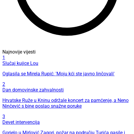
Najnovije vijesti
1
Slučaj kujice Lou
Oglasila se Mirela Rupić: 'Moju kći ste javno linčovali'
2
Dan domovinske zahvalnosti
Hrvatske Ruže u Kninu održale koncert za pamćenje, a Neno
Ninčević s bine poslao snažne poruke
3
Devet intervencija
Gorjelo u Mirlović Zagori, požar na području Turića gasile i