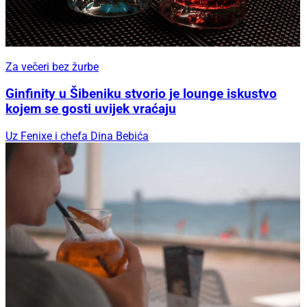
Za večeri bez žurbe
Ginfinity u Šibeniku stvorio je lounge iskustvo
kojem se gosti uvijek vraćaju
Uz Fenixe i chefa Dina Bebića