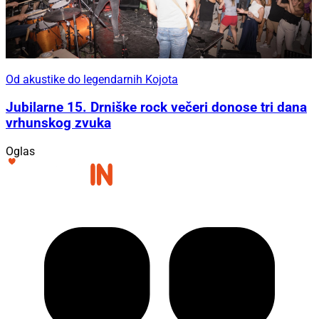
Od akustike do legendarnih Kojota
Jubilarne 15. Drniške rock večeri donose tri dana
vrhunskog zvuka
Oglas