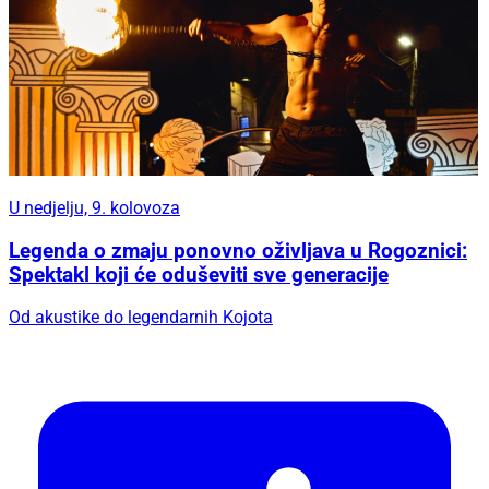
U nedjelju, 9. kolovoza
Legenda o zmaju ponovno oživljava u Rogoznici:
Spektakl koji će oduševiti sve generacije
Od akustike do legendarnih Kojota