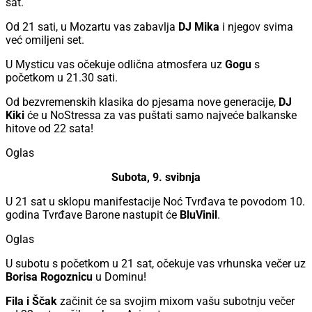
sat.
Od 21 sati, u Mozartu vas zabavlja
DJ Mika
i njegov svima
već omiljeni set.
U Mysticu vas očekuje odlična atmosfera uz
Gogu
s
početkom u 21.30 sati.
Od bezvremenskih klasika do pjesama nove generacije,
DJ
Kiki
će u NoStressa za vas puštati samo najveće balkanske
hitove od 22 sata!
Oglas
Subota, 9. svibnja
U 21 sat u sklopu manifestacije Noć Tvrđava te povodom 10.
godina Tvrđave Barone nastupit će
BluVinil
.
Oglas
U subotu s početkom u 21 sat, očekuje vas vrhunska večer uz
Borisa Rogoznicu
u Dominu!
Fila i Ščak
začinit će sa svojim mixom vašu subotnju večer