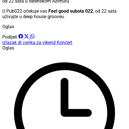
od 22 sata u šibenskom Azimutu.
U Pub022 očekuje vas
Feel good subota 022
, od 22 sata
uživajte u deep house grooveu.
Oglas
Podijeli
izlazak
di vanka za vikend
Koncert
Oglas