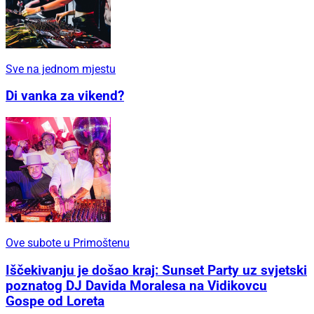
Sve na jednom mjestu
Di vanka za vikend?
Ove subote u Primoštenu
Iščekivanju je došao kraj: Sunset Party uz svjetski
poznatog DJ Davida Moralesa na Vidikovcu
Gospe od Loreta