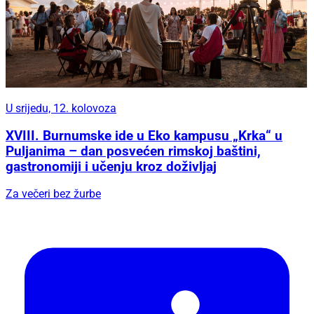
U srijedu, 12. kolovoza
XVIII. Burnumske ide u Eko kampusu „Krka“ u
Puljanima – dan posvećen rimskoj baštini,
gastronomiji i učenju kroz doživljaj
Za večeri bez žurbe