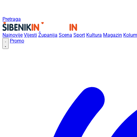
Pretraga
Najnovije
Vijesti
Županija
Scena
Sport
Kultura
Magazin
Kolum
Promo