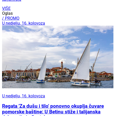
VIŠE
Oglas
/ PROMO
U nedjelju, 16. kolovoza
U nedjelju, 16. kolovoza
Regata 'Za dušu i tilo' ponovno okuplja čuvare
pomorske baštine: U Betinu stiže i talijanska