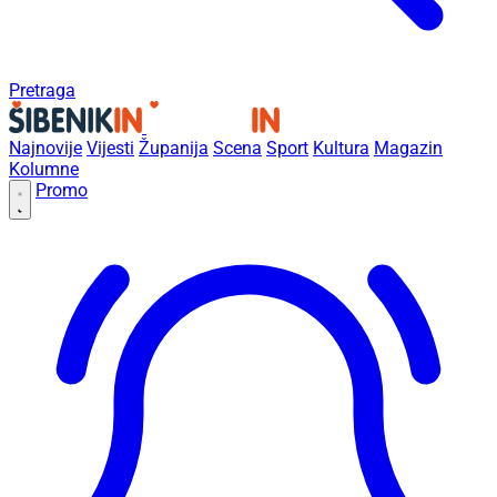
Pretraga
Najnovije
Vijesti
Županija
Scena
Sport
Kultura
Magazin
Kolumne
Promo