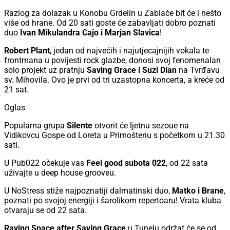
Razlog za dolazak u Konobu Grdelin u Zablaće bit će i nešto
više od hrane. Od 20 sati goste će zabavljati dobro poznati
duo
Ivan Mikulandra Cajo i Marjan Slavica
!
Robert Plant
, jedan od najvećih i najutjecajnijih vokala te
frontmana u povijesti rock glazbe, donosi svoj fenomenalan
solo projekt uz pratnju
Saving Grace i Suzi Dian
na Tvrđavu
sv. Mihovila. Ovo je prvi od tri uzastopna koncerta, a kreće od
21 sat.
Oglas
Popularna grupa
Silente
otvorit će ljetnu sezoue na
Vidikovcu Gospe od Loreta u Primoštenu s početkom u 21.30
sati.
U Pub022 očekuje vas
Feel good subota 022
, od 22 sata
uživajte u deep house grooveu.
U NoStress stiže najpoznatiji dalmatinski duo,
Matko i Brane
,
poznati po svojoj energiji i šarolikom repertoaru! Vrata kluba
otvaraju se od 22 sata.
Raving Space after Saving Grace
u Tunelu održat će se od