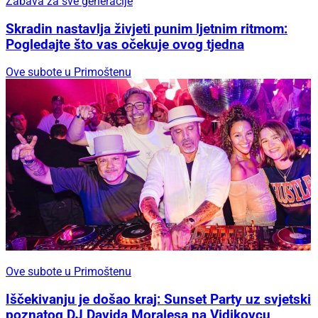
Zabava za sve generacije
Skradin nastavlja živjeti punim ljetnim ritmom:
Pogledajte što vas očekuje ovog tjedna
Ove subote u Primoštenu
Ove subote u Primoštenu
Iščekivanju je došao kraj: Sunset Party uz svjetski
poznatog DJ Davida Moralesa na Vidikovcu