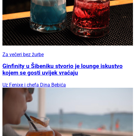
Za večeri bez žurbe
Ginfinity u Šibeniku stvorio je lounge iskustvo
kojem se gosti uvijek vraćaju
Uz Fenixe i chefa Dina Bebića