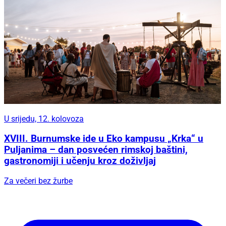
U srijedu, 12. kolovoza
XVIII. Burnumske ide u Eko kampusu „Krka“ u
Puljanima – dan posvećen rimskoj baštini,
gastronomiji i učenju kroz doživljaj
Za večeri bez žurbe