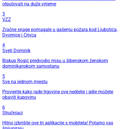
otputovati na duže vrijeme
3
VZZ
Zračne snage pomagale u gašenju požara kod Ljubotića,
Dvornice i Crivca
4
Sveti Dominik
Biskup Rogić predvodio misu u šibenskom ženskom
dominikanskom samostanu
5
Sve na jednom mjestu
Provjerite kako rade trgovine ove nedjelje i gdje možete
obaviti kupovinu
6
Stručnjaci
Hitno izbrišite ove tri aplikacije s mobitela! Potajno vas
špijuniraju