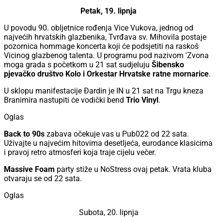
Petak, 19. lipnja
U povodu 90. obljetnice rođenja Vice Vukova, jednog od
najvećih hrvatskih glazbenika, Tvrđava sv. Mihovila postaje
pozornica hommage koncerta koji će podsjetiti na raskoš
Vicinog glazbenog talenta. U programu pod nazivom 'Zvona
moga grada s početkom u 21 sat sudjeluju
Šibensko
pjevačko društvo Kolo i Orkestar Hrvatske ratne mornarice
.
U sklopu manifestacije Đardin je IN u 21 sat na Trgu kneza
Branimira nastupiti će vodički bend
Trio Vinyl
.
Oglas
Back to 90s
zabava očekuje vas u Pub022 od 22 sata.
Uživajte u najvećim hitovima desetljeća, eurodance klasicima
i pravoj retro atmosferi koja traje cijelu večer.
Massive Foam
party stiže u NoStress ovaj petak. Vrata kluba
otvaraju se od 22 sata.
Oglas
Subota, 20. lipnja