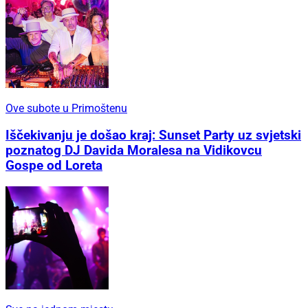
Ove subote u Primoštenu
Iščekivanju je došao kraj: Sunset Party uz svjetski
poznatog DJ Davida Moralesa na Vidikovcu
Gospe od Loreta