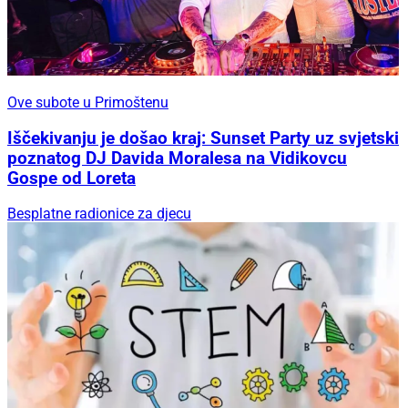
Ove subote u Primoštenu
Iščekivanju je došao kraj: Sunset Party uz svjetski
poznatog DJ Davida Moralesa na Vidikovcu
Gospe od Loreta
Besplatne radionice za djecu