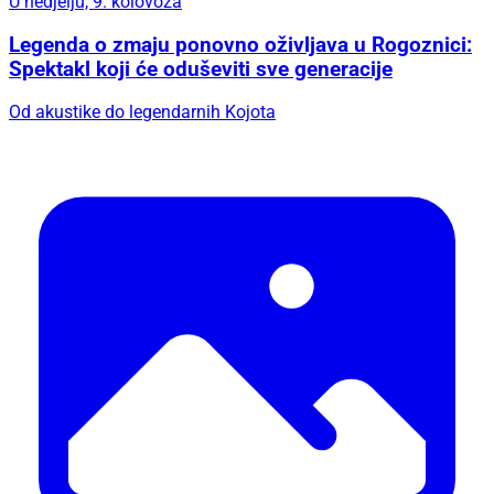
U nedjelju, 9. kolovoza
Legenda o zmaju ponovno oživljava u Rogoznici:
Spektakl koji će oduševiti sve generacije
Od akustike do legendarnih Kojota