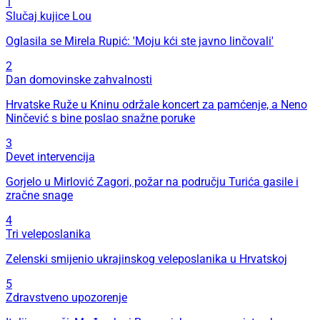
1
Slučaj kujice Lou
Oglasila se Mirela Rupić: 'Moju kći ste javno linčovali'
2
Dan domovinske zahvalnosti
Hrvatske Ruže u Kninu održale koncert za pamćenje, a Neno
Ninčević s bine poslao snažne poruke
3
Devet intervencija
Gorjelo u Mirlović Zagori, požar na području Turića gasile i
zračne snage
4
Tri veleposlanika
Zelenski smijenio ukrajinskog veleposlanika u Hrvatskoj
5
Zdravstveno upozorenje