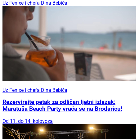
Uz Fenixe i chefa Dina Bebića
Uz Fenixe i chefa Dina Bebića
Rezervirajte petak za odličan ljetni izlazak:
Maratuša Beach Party vraća se na Brodaricu!
Od 11. do 14. kolovoza