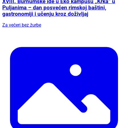
XVIII. Burnumske ide u Eko kampusu „Krka“ u
Puljanima – dan posvećen rimskoj baštini,
gastronomiji i učenju kroz doživljaj
Za večeri bez žurbe