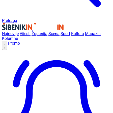
Pretraga
Najnovije
Vijesti
Županija
Scena
Sport
Kultura
Magazin
Kolumne
Promo