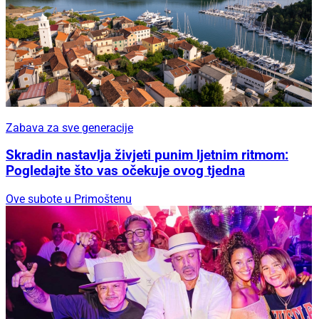
Zabava za sve generacije
Skradin nastavlja živjeti punim ljetnim ritmom:
Pogledajte što vas očekuje ovog tjedna
Ove subote u Primoštenu