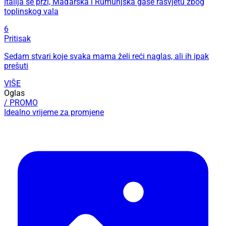
Italija se prži, Mađarska i Rumunjska gase rasvjetu zbog
toplinskog vala
6
Pritisak
Sedam stvari koje svaka mama želi reći naglas, ali ih ipak
prešuti
VIŠE
Oglas
/ PROMO
Idealno vrijeme za promjene