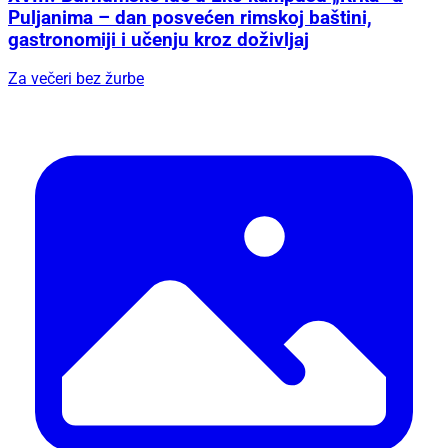
Puljanima – dan posvećen rimskoj baštini,
gastronomiji i učenju kroz doživljaj
Za večeri bez žurbe