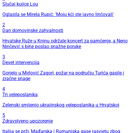
Slučaj kujice Lou
Oglasila se Mirela Rupić: 'Moju kći ste javno linčovali'
2
Dan domovinske zahvalnosti
Hrvatske Ruže u Kninu održale koncert za pamćenje, a Neno
Ninčević s bine poslao snažne poruke
3
Devet intervencija
Gorjelo u Mirlović Zagori, požar na području Turića gasile i
zračne snage
4
Tri veleposlanika
Zelenski smijenio ukrajinskog veleposlanika u Hrvatskoj
5
Zdravstveno upozorenje
Italija se prži, Mađarska i Rumunjska gase rasvjetu zbog