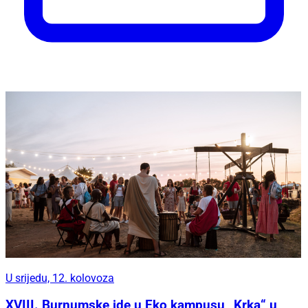
U srijedu, 12. kolovoza
XVIII. Burnumske ide u Eko kampusu „Krka“ u