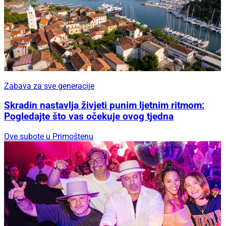
Zabava za sve generacije
Skradin nastavlja živjeti punim ljetnim ritmom:
Pogledajte što vas očekuje ovog tjedna
Ove subote u Primoštenu