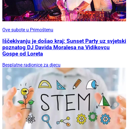
Ove subote u Primoštenu
Iščekivanju je došao kraj: Sunset Party uz svjetski
poznatog DJ Davida Moralesa na Vidikovcu
Gospe od Loreta
Besplatne radionice za djecu