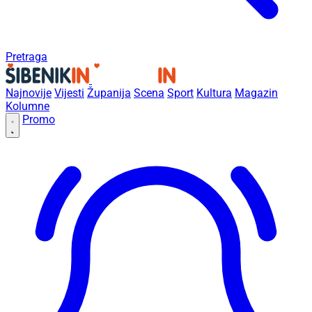
Pretraga
Najnovije
Vijesti
Županija
Scena
Sport
Kultura
Magazin
Kolumne
Promo