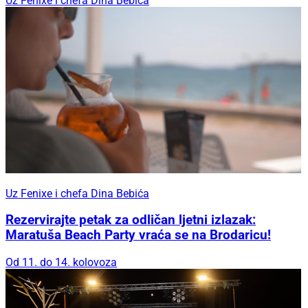
Uz Fenixe i chefa Dina Bebića
Uz Fenixe i chefa Dina Bebića
Rezervirajte petak za odličan ljetni izlazak:
Maratuša Beach Party vraća se na Brodaricu!
Od 11. do 14. kolovoza