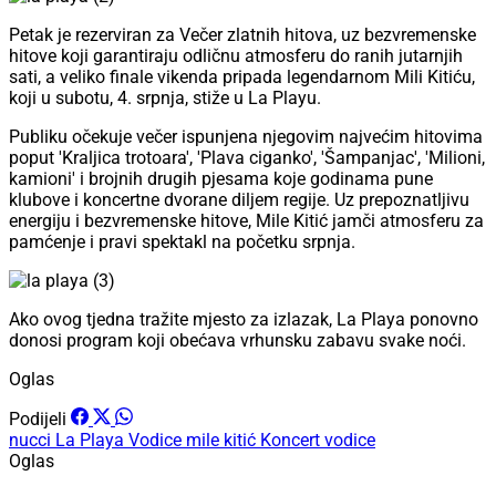
Petak je rezerviran za Večer zlatnih hitova, uz bezvremenske
hitove koji garantiraju odličnu atmosferu do ranih jutarnjih
sati, a veliko finale vikenda pripada legendarnom Mili Kitiću,
koji u subotu, 4. srpnja, stiže u La Playu.
Publiku očekuje večer ispunjena njegovim najvećim hitovima
poput 'Kraljica trotoara', 'Plava ciganko', 'Šampanjac', 'Milioni,
kamioni' i brojnih drugih pjesama koje godinama pune
klubove i koncertne dvorane diljem regije. Uz prepoznatljivu
energiju i bezvremenske hitove, Mile Kitić jamči atmosferu za
pamćenje i pravi spektakl na početku srpnja.
Ako ovog tjedna tražite mjesto za izlazak, La Playa ponovno
donosi program koji obećava vrhunsku zabavu svake noći.
Oglas
Podijeli
nucci
La Playa Vodice
mile kitić
Koncert
vodice
Oglas