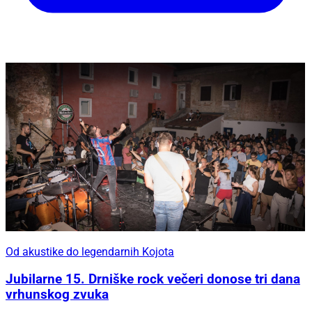
Od akustike do legendarnih Kojota
Jubilarne 15. Drniške rock večeri donose tri dana
vrhunskog zvuka