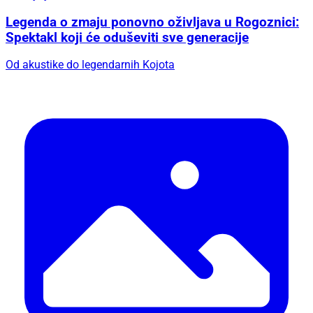
Legenda o zmaju ponovno oživljava u Rogoznici:
Spektakl koji će oduševiti sve generacije
Od akustike do legendarnih Kojota