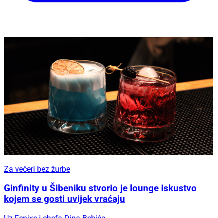
Za večeri bez žurbe
Ginfinity u Šibeniku stvorio je lounge iskustvo
kojem se gosti uvijek vraćaju