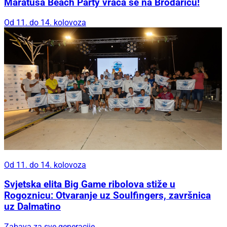
Maratuša Beach Party vraća se na Brodaricu!
Od 11. do 14. kolovoza
Od 11. do 14. kolovoza
Svjetska elita Big Game ribolova stiže u
Rogoznicu: Otvaranje uz Soulfingers, završnica
uz Dalmatino
Zabava za sve generacije