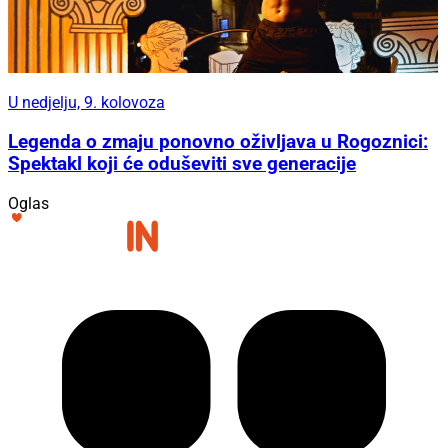
U nedjelju, 9. kolovoza
Legenda o zmaju ponovno oživljava u Rogoznici:
Spektakl koji će oduševiti sve generacije
Oglas