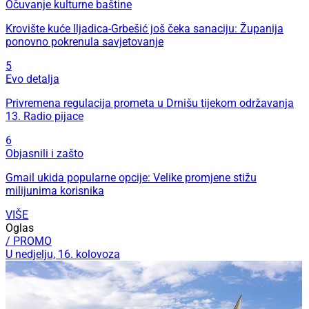
Očuvanje kulturne baštine
Krovište kuće Iljadica-Grbešić još čeka sanaciju: Županija
ponovno pokrenula savjetovanje
5
Evo detalja
Privremena regulacija prometa u Drnišu tijekom održavanja
13. Radio pijace
6
Objasnili i zašto
Gmail ukida popularne opcije: Velike promjene stižu
milijunima korisnika
VIŠE
Oglas
/ PROMO
U nedjelju, 16. kolovoza