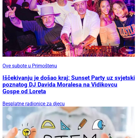
Ove subote u Primoštenu
Iščekivanju je došao kraj: Sunset Party uz svjetski
poznatog DJ Davida Moralesa na Vidikovcu
Gospe od Loreta
Besplatne radionice za djecu