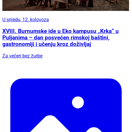
U srijedu, 12. kolovoza
XVIII. Burnumske ide u Eko kampusu „Krka“ u
Puljanima – dan posvećen rimskoj baštini,
gastronomiji i učenju kroz doživljaj
Za večeri bez žurbe