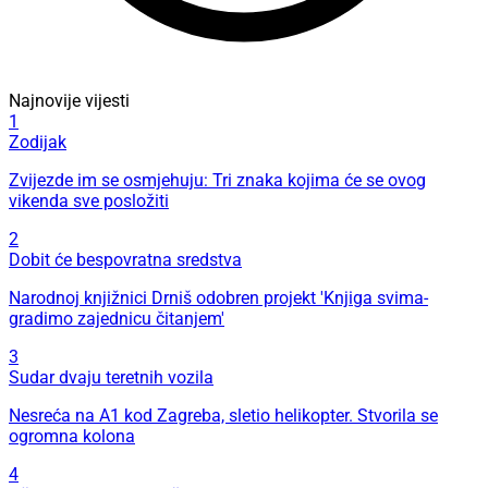
Najnovije vijesti
1
Zodijak
Zvijezde im se osmjehuju: Tri znaka kojima će se ovog
vikenda sve posložiti
2
Dobit će bespovratna sredstva
Narodnoj knjižnici Drniš odobren projekt 'Knjiga svima-
gradimo zajednicu čitanjem'
3
Sudar dvaju teretnih vozila
Nesreća na A1 kod Zagreba, sletio helikopter. Stvorila se
ogromna kolona
4