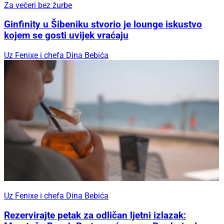
Za večeri bez žurbe
Ginfinity u Šibeniku stvorio je lounge iskustvo
kojem se gosti uvijek vraćaju
Uz Fenixe i chefa Dina Bebića
Uz Fenixe i chefa Dina Bebića
Rezervirajte petak za odličan ljetni izlazak: