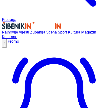
Pretraga
Najnovije
Vijesti
Županija
Scena
Sport
Kultura
Magazin
Kolumne
Promo