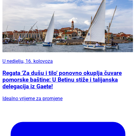
U nedjelju, 16. kolovoza
Regata 'Za dušu i tilo' ponovno okuplja čuvare
pomorske baštine: U Betinu stiže i talijanska
delegacija iz Gaete!
Idealno vrijeme za promjene