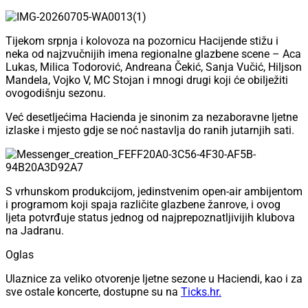
Tijekom srpnja i kolovoza na pozornicu Hacijende stižu i
neka od najzvučnijih imena regionalne glazbene scene – Aca
Lukas, Milica Todorović, Andreana Čekić, Sanja Vučić, Hiljson
Mandela, Vojko V, MC Stojan i mnogi drugi koji će obilježiti
ovogodišnju sezonu.
Već desetljećima Hacienda je sinonim za nezaboravne ljetne
izlaske i mjesto gdje se noć nastavlja do ranih jutarnjih sati.
S vrhunskom produkcijom, jedinstvenim open-air ambijentom
i programom koji spaja različite glazbene žanrove, i ovog
ljeta potvrđuje status jednog od najprepoznatljivijih klubova
na Jadranu.
Oglas
Ulaznice za veliko otvorenje ljetne sezone u Haciendi, kao i za
sve ostale koncerte, dostupne su na
Ticks.hr⁠.