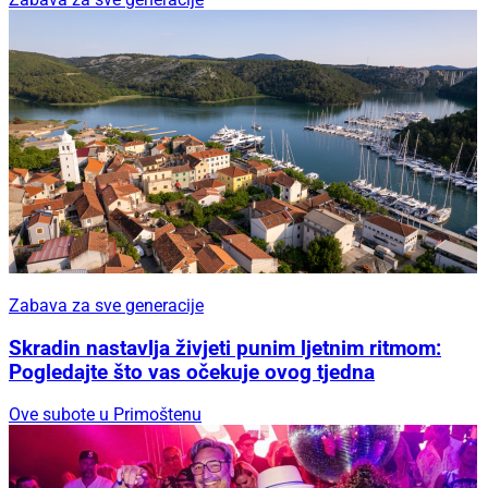
Zabava za sve generacije
Skradin nastavlja živjeti punim ljetnim ritmom:
Pogledajte što vas očekuje ovog tjedna
Ove subote u Primoštenu