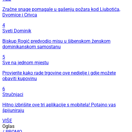
Zračne snage pomagale u gašenju požara kod Ljubotića,
Dvornice i Crivca
4
Sveti Dominik
Biskup Rogić predvodio misu u šibenskom ženskom
dominikanskom samostanu
5
Sve na jednom mjestu
Provjerite kako rade trgovine ove nedjelje i gdje možete
obaviti kupovinu
6
Stručnjaci
Hitno izbrišite ove tri aplikacije s mobitela! Potajno vas
špijuniraju
VIŠE
Oglas
/ PROMO