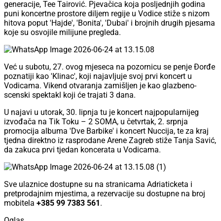
generacije, Tee Tairović. Pjevačica koja posljednjih godina
puni koncertne prostore diljem regije u Vodice stiže s nizom
hitova poput 'Hajde', 'Bonita', 'Dubai' i brojnih drugih pjesama
koje su osvojile milijune pregleda.
Već u subotu, 27. ovog mjeseca na pozornicu se penje Đorđe
poznatiji kao 'Klinac', koji najavljuje svoj prvi koncert u
Vodicama. Vikend otvaranja zamišljen je kao glazbeno-
scenski spektakl koji će trajati 3 dana.
U najavi u utorak, 30. lipnja tu je koncert najpopularnijeg
izvođača na Tik Toku – 2 SOMA, u četvrtak, 2. srpnja
promocija albuma 'Dve Barbike' i koncert Nuccija, te za kraj
tjedna direktno iz rasprodane Arene Zagreb stiže Tanja Savić,
da zakuca prvi tjedan koncerata u Vodicama.
Sve ulaznice dostupne su na stranicama Adriaticketa i
pretprodajnim mjestima, a rezervacije su dostupne na broj
mobitela
+385 99 7383 561
.
Oglas