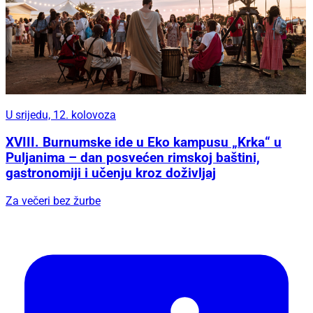
U srijedu, 12. kolovoza
XVIII. Burnumske ide u Eko kampusu „Krka“ u
Puljanima – dan posvećen rimskoj baštini,
gastronomiji i učenju kroz doživljaj
Za večeri bez žurbe