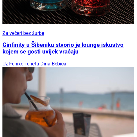
Za večeri bez žurbe
Ginfinity u Šibeniku stvorio je lounge iskustvo
kojem se gosti uvijek vraćaju
Uz Fenixe i chefa Dina Bebića