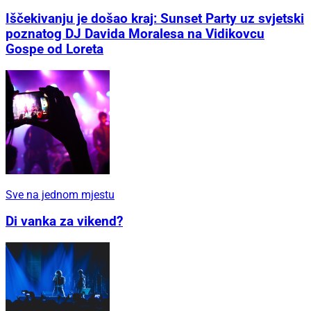
Iščekivanju je došao kraj: Sunset Party uz svjetski
poznatog DJ Davida Moralesa na Vidikovcu
Gospe od Loreta
Sve na jednom mjestu
Di vanka za vikend?