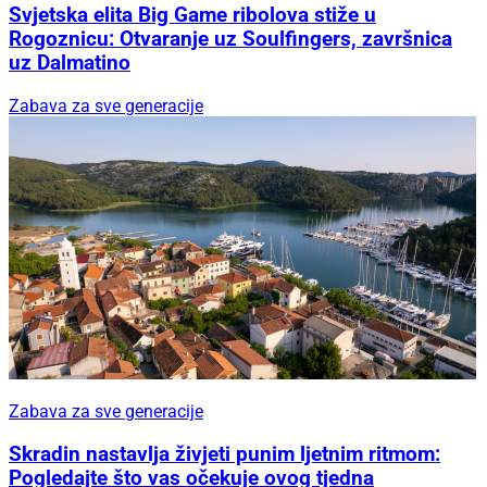
Svjetska elita Big Game ribolova stiže u
Rogoznicu: Otvaranje uz Soulfingers, završnica
uz Dalmatino
Zabava za sve generacije
Zabava za sve generacije
Skradin nastavlja živjeti punim ljetnim ritmom:
Pogledajte što vas očekuje ovog tjedna