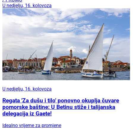
U nedjelju, 16. kolovoza
U nedjelju, 16. kolovoza
Regata 'Za dušu i tilo' ponovno okuplja čuvare
pomorske baštine: U Betinu stiže i talijanska
delegacija iz Gaete!
Idealno vrijeme za promjene