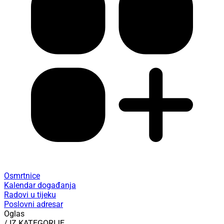
Osmrtnice
Kalendar događanja
Radovi u tijeku
Poslovni adresar
Oglas
/ IZ KATEGORIJE