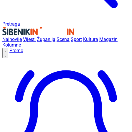
Pretraga
Najnovije
Vijesti
Županija
Scena
Sport
Kultura
Magazin
Kolumne
Promo