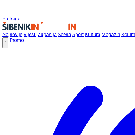
Pretraga
Najnovije
Vijesti
Županija
Scena
Sport
Kultura
Magazin
Kolum
Promo