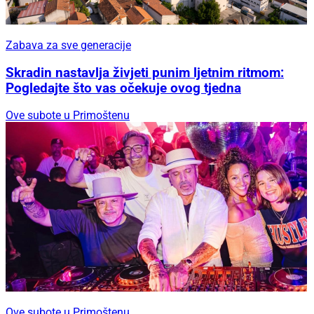
Zabava za sve generacije
Skradin nastavlja živjeti punim ljetnim ritmom:
Pogledajte što vas očekuje ovog tjedna
Ove subote u Primoštenu
Ove subote u Primoštenu