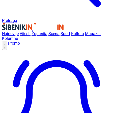
Pretraga
Najnovije
Vijesti
Županija
Scena
Sport
Kultura
Magazin
Kolumne
Promo