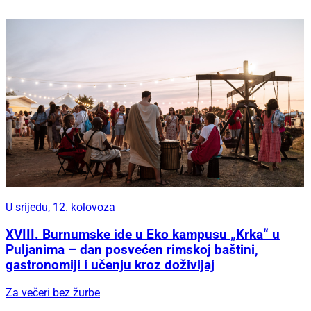
U srijedu, 12. kolovoza
XVIII. Burnumske ide u Eko kampusu „Krka“ u
Puljanima – dan posvećen rimskoj baštini,
gastronomiji i učenju kroz doživljaj
Za večeri bez žurbe