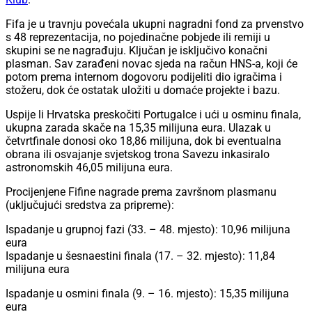
Fifa je u travnju povećala ukupni nagradni fond za prvenstvo
s 48 reprezentacija, no pojedinačne pobjede ili remiji u
skupini se ne nagrađuju. Ključan je isključivo konačni
plasman. Sav zarađeni novac sjeda na račun HNS-a, koji će
potom prema internom dogovoru podijeliti dio igračima i
stožeru, dok će ostatak uložiti u domaće projekte i bazu.
Uspije li Hrvatska preskočiti Portugalce i ući u osminu finala,
ukupna zarada skače na 15,35 milijuna eura. Ulazak u
četvrtfinale donosi oko 18,86 milijuna, dok bi eventualna
obrana ili osvajanje svjetskog trona Savezu inkasiralo
astronomskih 46,05 milijuna eura.
Procijenjene Fifine nagrade prema završnom plasmanu
(uključujući sredstva za pripreme):
Ispadanje u grupnoj fazi (33. – 48. mjesto): 10,96 milijuna
eura
Ispadanje u šesnaestini finala (17. – 32. mjesto): 11,84
milijuna eura
Ispadanje u osmini finala (9. – 16. mjesto): 15,35 milijuna
eura