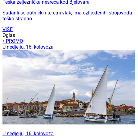
Teška željeznička nesreća kod Bjelovara
Sudarili se putnički i teretni vlak, ima ozlijeđenih, strojovođa
teško stradao
VIŠE
Oglas
/ PROMO
U nedjelju, 16. kolovoza
U nedjelju, 16. kolovoza