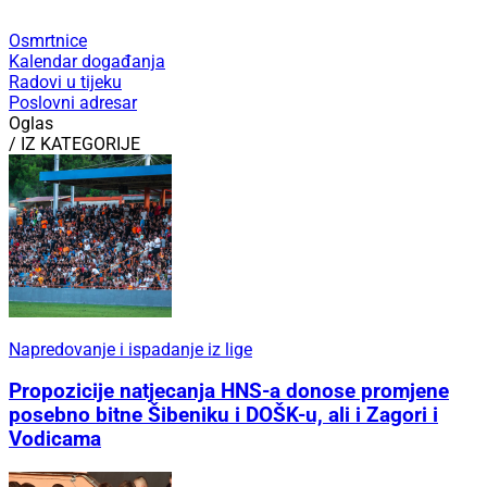
Osmrtnice
Kalendar događanja
Radovi u tijeku
Poslovni adresar
Oglas
/ IZ KATEGORIJE
Napredovanje i ispadanje iz lige
Propozicije natjecanja HNS-a donose promjene
posebno bitne Šibeniku i DOŠK-u, ali i Zagori i
Vodicama