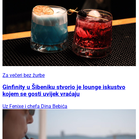
Za večeri bez žurbe
Ginfinity u Šibeniku stvorio je lounge iskustvo
kojem se gosti uvijek vraćaju
Uz Fenixe i chefa Dina Bebića