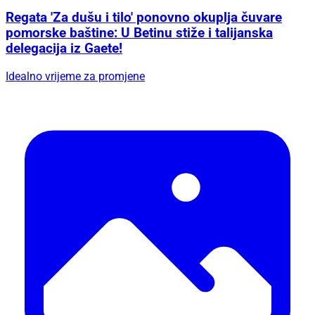
Regata 'Za dušu i tilo' ponovno okuplja čuvare
pomorske baštine: U Betinu stiže i talijanska
delegacija iz Gaete!
Idealno vrijeme za promjene