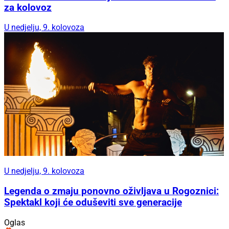
za kolovoz
U nedjelju, 9. kolovoza
U nedjelju, 9. kolovoza
Legenda o zmaju ponovno oživljava u Rogoznici:
Spektakl koji će oduševiti sve generacije
Oglas