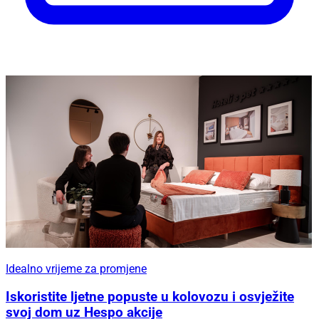
Idealno vrijeme za promjene
Iskoristite ljetne popuste u kolovozu i osvježite
svoj dom uz Hespo akcije