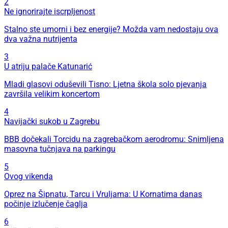
2
Ne ignorirajte iscrpljenost
Stalno ste umorni i bez energije? Možda vam nedostaju ova
dva važna nutrijenta
3
U atriju palače Katunarić
Mladi glasovi oduševili Tisno: Ljetna škola solo pjevanja
završila velikim koncertom
4
Navijački sukob u Zagrebu
BBB dočekali Torcidu na zagrebačkom aerodromu: Snimljena
masovna tučnjava na parkingu
5
Ovog vikenda
Oprez na Šipnatu, Tarcu i Vruljama: U Kornatima danas
počinje izlučenje čaglja
6