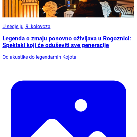
U nedjelju, 9. kolovoza
Legenda o zmaju ponovno oživljava u Rogoznici:
Spektakl koji će oduševiti sve generacije
Od akustike do legendarnih Kojota