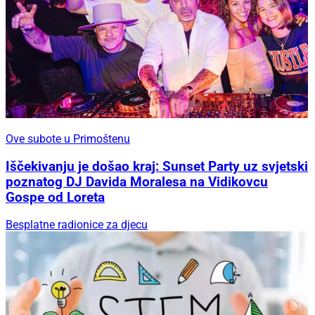
Ove subote u Primoštenu
Iščekivanju je došao kraj: Sunset Party uz svjetski
poznatog DJ Davida Moralesa na Vidikovcu
Gospe od Loreta
Besplatne radionice za djecu