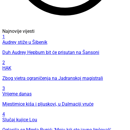
Najnovije vijesti
1
Audrey stiže u Šibenik
Duh Audrey Hepburn bit će prisutan na Šansoni
2
HAK
Zbog vjetra ograničenja na Jadranskoj magistrali
3
Vrijeme danas
Mjestimice kiša i pljuskovi, u Dalmaciji vruće
4
Slučaj kujice Lou
Oglasila se Mirela Rupić: 'Moju kći ste javno linčovali'