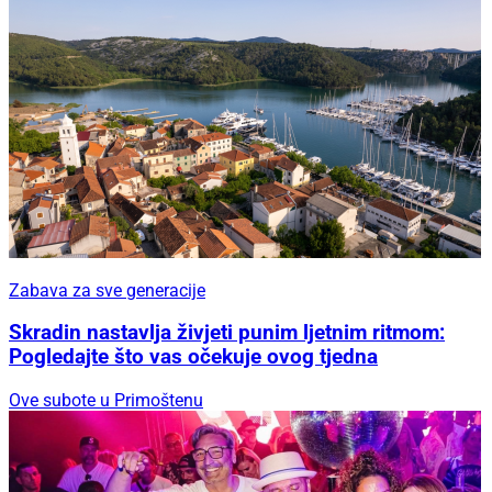
Zabava za sve generacije
Skradin nastavlja živjeti punim ljetnim ritmom:
Pogledajte što vas očekuje ovog tjedna
Ove subote u Primoštenu