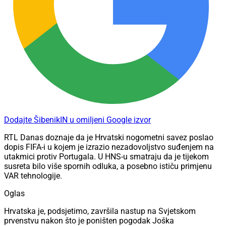
Dodajte ŠibenikIN u omiljeni Google izvor
RTL Danas doznaje da je Hrvatski nogometni savez poslao
dopis FIFA-i u kojem je izrazio nezadovoljstvo suđenjem na
utakmici protiv Portugala. U HNS-u smatraju da je tijekom
susreta bilo više spornih odluka, a posebno ističu primjenu
VAR tehnologije.
Oglas
Hrvatska je, podsjetimo, završila nastup na Svjetskom
prvenstvu nakon što je poništen pogodak Joška