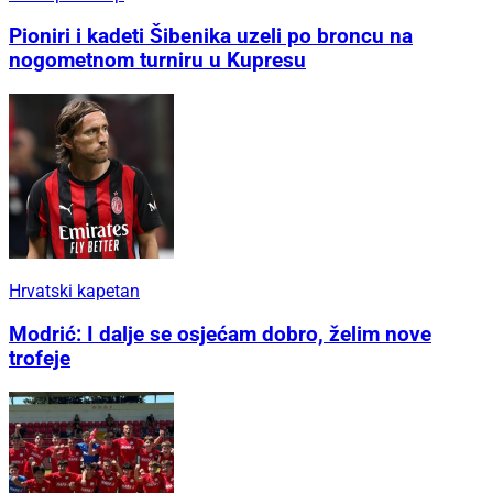
Pioniri i kadeti Šibenika uzeli po broncu na
nogometnom turniru u Kupresu
Hrvatski kapetan
Modrić: I dalje se osjećam dobro, želim nove
trofeje