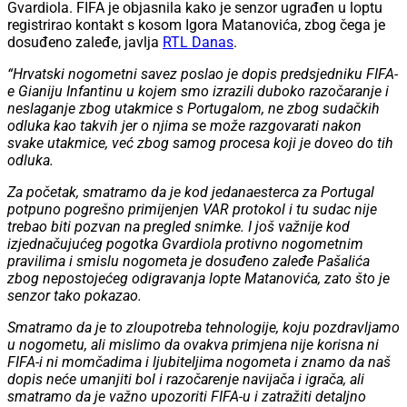
Gvardiola. FIFA je objasnila kako je senzor ugrađen u loptu
registrirao kontakt s kosom Igora Matanovića, zbog čega je
dosuđeno zaleđe, javlja
RTL Danas
.
“Hrvatski nogometni savez poslao je dopis predsjedniku FIFA-
e Gianiju Infantinu u kojem smo izrazili duboko razočaranje i
neslaganje zbog utakmice s Portugalom, ne zbog sudačkih
odluka kao takvih jer o njima se može razgovarati nakon
svake utakmice, već zbog samog procesa koji je doveo do tih
odluka.
Za početak, smatramo da je kod jedanaesterca za Portugal
potpuno pogrešno primijenjen VAR protokol i tu sudac nije
trebao biti pozvan na pregled snimke. I još važnije kod
izjednačujućeg pogotka Gvardiola protivno nogometnim
pravilima i smislu nogometa je dosuđeno zaleđe Pašalića
zbog nepostojećeg odigravanja lopte Matanovića, zato što je
senzor tako pokazao.
Smatramo da je to zloupotreba tehnologije, koju pozdravljamo
u nogometu, ali mislimo da ovakva primjena nije korisna ni
FIFA-i ni momčadima i ljubiteljima nogometa i znamo da naš
dopis neće umanjiti bol i razočarenje navijača i igrača, ali
smatramo da je važno upozoriti FIFA-u i zatražiti detaljno