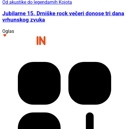
Od akustike do legendarnih Kojota
Jubilarne 15. Drniške rock večeri donose tri dana
vrhunskog zvuka
Oglas