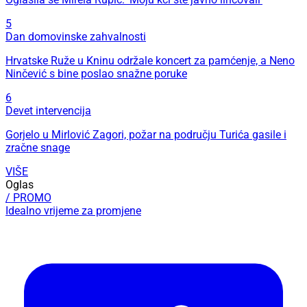
5
Dan domovinske zahvalnosti
Hrvatske Ruže u Kninu održale koncert za pamćenje, a Neno
Ninčević s bine poslao snažne poruke
6
Devet intervencija
Gorjelo u Mirlović Zagori, požar na području Turića gasile i
zračne snage
VIŠE
Oglas
/ PROMO
Idealno vrijeme za promjene