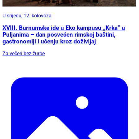
U srijedu, 12. kolovoza
XVIII. Burnumske ide u Eko kampusu „Krka“ u
Puljanima – dan posvećen rimskoj baštini,
gastronomiji i učenju kroz doživljaj
Za večeri bez žurbe