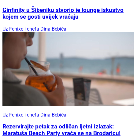
Ginfinity u Šibeniku stvorio je lounge iskustvo
kojem se gosti uvijek vraćaju
Uz Fenixe i chefa Dina Bebića
Uz Fenixe i chefa Dina Bebića
Rezervirajte petak za odličan ljetni izlazak:
Maratuša Beach Party vraća se na Brodaricu!