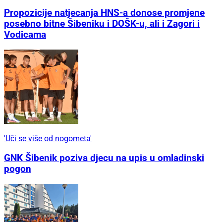
Propozicije natjecanja HNS-a donose promjene
posebno bitne Šibeniku i DOŠK-u, ali i Zagori i
Vodicama
'Uči se više od nogometa'
GNK Šibenik poziva djecu na upis u omladinski
pogon