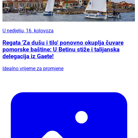
U nedjelju, 16. kolovoza
Regata 'Za dušu i tilo' ponovno okuplja čuvare
pomorske baštine: U Betinu stiže i talijanska
delegacija iz Gaete!
Idealno vrijeme za promjene