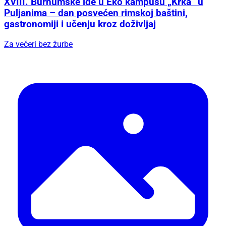
XVIII. Burnumske ide u Eko kampusu „Krka“ u
Puljanima – dan posvećen rimskoj baštini,
gastronomiji i učenju kroz doživljaj
Za večeri bez žurbe