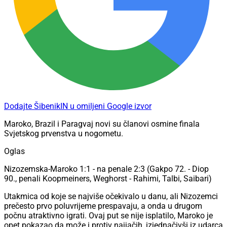
Dodajte ŠibenikIN u omiljeni Google izvor
Maroko, Brazil i Paragvaj novi su članovi osmine finala
Svjetskog prvenstva u nogometu.
Oglas
Nizozemska-Maroko 1:1 - na penale 2:3 (Gakpo 72. - Diop
90., penali Koopmeiners, Weghorst - Rahimi, Talbi, Saibari)
Utakmica od koje se najviše očekivalo u danu, ali Nizozemci
prečesto prvo poluvrijeme prespavaju, a onda u drugom
počnu atraktivno igrati. Ovaj put se nije isplatilo, Maroko je
opet pokazao da može i protiv najjačih, izjednačivši iz udarca