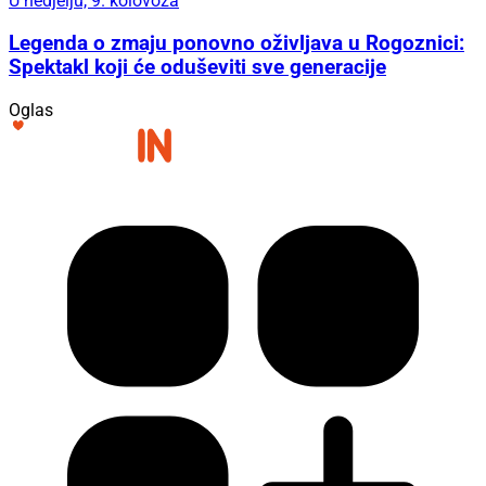
U nedjelju, 9. kolovoza
Legenda o zmaju ponovno oživljava u Rogoznici:
Spektakl koji će oduševiti sve generacije
Oglas