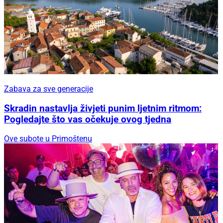
Zabava za sve generacije
Skradin nastavlja živjeti punim ljetnim ritmom:
Pogledajte što vas očekuje ovog tjedna
Ove subote u Primoštenu