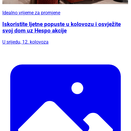
Idealno vrijeme za promjene
Iskoristite ljetne popuste u kolovozu i osvježite
svoj dom uz Hespo akcije
U srijedu, 12. kolovoza