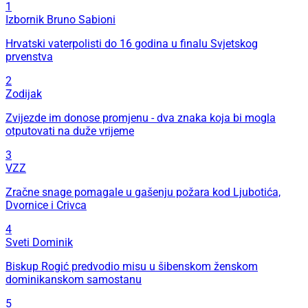
1
Izbornik Bruno Sabioni
Hrvatski vaterpolisti do 16 godina u finalu Svjetskog
prvenstva
2
Zodijak
Zvijezde im donose promjenu - dva znaka koja bi mogla
otputovati na duže vrijeme
3
VZZ
Zračne snage pomagale u gašenju požara kod Ljubotića,
Dvornice i Crivca
4
Sveti Dominik
Biskup Rogić predvodio misu u šibenskom ženskom
dominikanskom samostanu
5