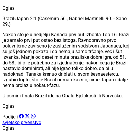
Oglas
Brazil-Japan 2:1 (Casemiro 56., Gabriel Martinelli 90. - Sano
29.)
Nakon što je u nedjelju Kanada prvi put izborila Top 16, Brazil
je zamalo prvi put ostao bez istoga. Ravnopravno prvo
poluvrijeme završeno je zasluženim vodstvom Japanaca, koji
su još jednom pokazali da nemaju samo trčanje, već i šut
izvanka. Manje od deset minuta brazilske dobre igre, od 51.
do 58., bilo je potrebno za izjednačenje, nakon čega je Brazil
nastavio dominirati, ali nije igrao toliko dobro, da bi u
nadoknadi Tanaka krenuo driblati u svom šesnaestercu,
izgubio loptu, što je Brazil odmah kaznio, čime Japan i dalje
nema prolaz u nokaut-fazu.
U osmini finala Brazil ide na Obalu Bjelokosti ili Norvešku.
Oglas
Podijeli
svjetsko prvenstvo
Oglas