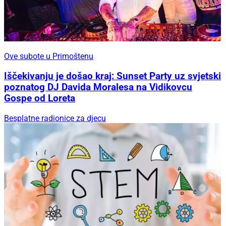
Ove subote u Primoštenu
Iščekivanju je došao kraj: Sunset Party uz svjetski
poznatog DJ Davida Moralesa na Vidikovcu
Gospe od Loreta
Besplatne radionice za djecu