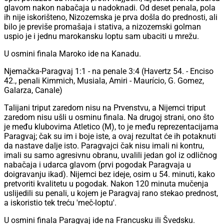
glavom nakon nabačaja u nadoknadi. Od deset penala, pola
ih nije iskorišteno, Nizozemska je prva došla do prednosti, ali
bilo je previše promašaja i stativa, a nizozemski golman
uspio je i jednu marokansku loptu sam ubaciti u mrežu.
U osmini finala Maroko ide na Kanadu.
Njemačka-Paragvaj 1:1 - na penale 3:4 (Havertz 54. - Enciso
42., penali Kimmich, Musiala, Amiri - Maurício, G. Gomez,
Galarza, Canale)
Talijani triput zaredom nisu na Prvenstvu, a Nijemci triput
zaredom nisu ušli u osminu finala. Na drugoj strani, ono što
je među klubovima Atletico (M), to je među reprezentacijama
Paragvaj; čak su im i boje iste, a ovaj rezultat će ih potaknuti
da nastave dalje isto. Paragvajci čak nisu imali ni kontru,
imali su samo agresivnu obranu, uvalili jedan gol iz odličnog
nabačaja i udarca glavom (prvi pogodak Paragvaja u
doigravanju ikad). Nijemci bez ideje, osim u 54. minuti, kako
pretvoriti kvalitetu u pogodak. Nakon 120 minuta mučenja
uslijedili su penali, u kojem je Paragvaj rano stekao prednost,
a iskoristio tek treću 'meč-loptu'.
U osmini finala Paragvaj ide na Francusku ili Švedsku.