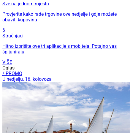
Sve na jednom mjestu
Provjerite kako rade trgovine ove nedjelje i gdje možete
obaviti kupovinu
6
Stručnjaci
Hitno izbrišite ove tri aplikacije s mobitela! Potajno vas
špijuniraju
VIŠE
Oglas
/ PROMO
U nedjelju, 16. kolovoza