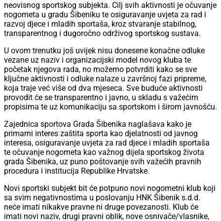
neovisnog sportskog subjekta. Cilj svih aktivnosti je očuvanje
nogometa u gradu Šibeniku te osiguravanje uvjeta za rad i
razvoj djece i mladih sportaša, kroz stvaranje stabilnog,
transparentnog i dugoročno održivog sportskog sustava.
U ovom trenutku još uvijek nisu donesene konačne odluke
vezane uz naziv i organizacijski model novog kluba te
početak njegova rada, no možemo potvrditi kako se sve
ključne aktivnosti i odluke nalaze u završnoj fazi pripreme,
koja traje već više od dva mjeseca. Sve buduće aktivnosti
provodit će se transparentno i javno, u skladu s važećim
propisima te uz komunikaciju sa sportskom i širom javnošću.
Zajednica sportova Grada Šibenika naglašava kako je
primarni interes zaštita sporta kao djelatnosti od javnog
interesa, osiguravanje uvjeta za rad djece i mladih sportaša
te očuvanje nogometa kao važnog dijela sportskog života
grada Šibenika, uz puno poštovanje svih važećih pravnih
procedura i institucija Republike Hrvatske.
Novi sportski subjekt bit će potpuno novi nogometni klub koji
sa svim negativnostima u poslovanju HNK Šibenik s.d.d.
neće imati nikakve pravne ni druge povezanosti. Klub će
imati novi naziv, drugi pravni oblik, nove osnivače/vlasnike,