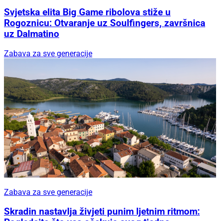
Svjetska elita Big Game ribolova stiže u
Rogoznicu: Otvaranje uz Soulfingers, završnica
uz Dalmatino
Zabava za sve generacije
Zabava za sve generacije
Skradin nastavlja živjeti punim ljetnim ritmom: