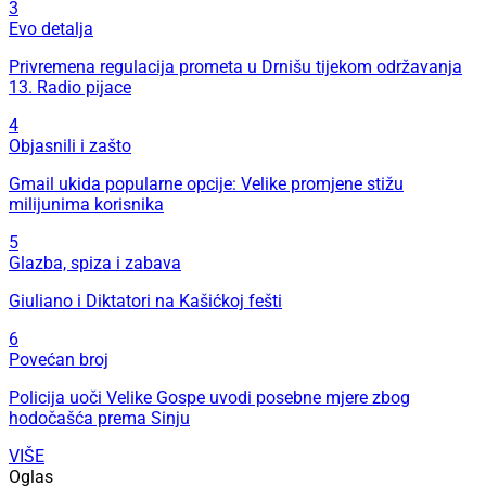
3
Evo detalja
Privremena regulacija prometa u Drnišu tijekom održavanja
13. Radio pijace
4
Objasnili i zašto
Gmail ukida popularne opcije: Velike promjene stižu
milijunima korisnika
5
Glazba, spiza i zabava
Giuliano i Diktatori na Kašićkoj fešti
6
Povećan broj
Policija uoči Velike Gospe uvodi posebne mjere zbog
hodočašća prema Sinju
VIŠE
Oglas