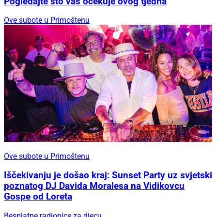
Pogledajte što vas očekuje ovog tjedna
Ove subote u Primoštenu
Ove subote u Primoštenu
Iščekivanju je došao kraj: Sunset Party uz svjetski
poznatog DJ Davida Moralesa na Vidikovcu
Gospe od Loreta
Besplatne radionice za djecu