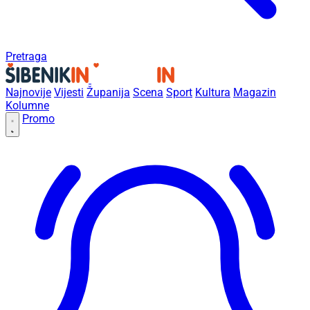
Pretraga
Najnovije
Vijesti
Županija
Scena
Sport
Kultura
Magazin
Kolumne
Promo