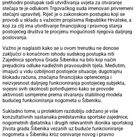
prethodni postupak radi utvrđivanja uvjeta za otvaranje
stečaja te je odlukom Trgovačkog suda imenovan privremeni
stečajni upravitelj. Riječ je o zakonskom postupku koji se
provodi u skladu s važećim propisima Republike Hrvatske, a
koji za cilj ima utvrđivanje financijskog i pravnog stanja
postojećeg društva te procjenu mogućnosti njegova daljnjeg
poslovanja.
Važno je naglasiti kako se u ovom trenutku ne donose
zaključci o konačnom ishodu sudskog postupka niti
Zajednica sportova Grada Šibenika na bilo koji način
prejudicira odluke nadležnih pravosudnih tijela. Međutim,
imajući u vidu ozbiljnost postojeće situacije, dugotrajnu
blokadu računa, značajna financijska opterećenja i
neizvjesnost daljnjeg funkcioniranja postojećeg subjekta,
svjesni svih okolnosti potvrđujemo kako se provode
aktivnosti usmjerene prema stvaranju stabilnog modela
budućeg funkcioniranja nogometa u Šibeniku.
Sukladno tome, u proteklom razdoblju održano je više
konzultativnih sastanaka predstavnika sportske zajednice,
nogometnih djelatnika i drugih relevantnih dionika sportskog
života grada Šibenika vezanih uz buduće funkcioniranje
nogometa u Šibeniku kroz osnivanje novog i pravno