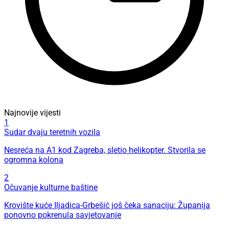
Najnovije vijesti
1
Sudar dvaju teretnih vozila
Nesreća na A1 kod Zagreba, sletio helikopter. Stvorila se
ogromna kolona
2
Očuvanje kulturne baštine
Krovište kuće Iljadica-Grbešić još čeka sanaciju: Županija
ponovno pokrenula savjetovanje