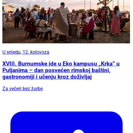
U srijedu, 12. kolovoza
XVIII. Burnumske ide u Eko kampusu „Krka“ u
Puljanima – dan posvećen rimskoj baštini,
gastronomiji i učenju kroz doživljaj
Za večeri bez žurbe