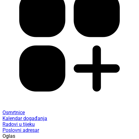
Osmrtnice
Kalendar događanja
Radovi u tijeku
Poslovni adresar
Oglas