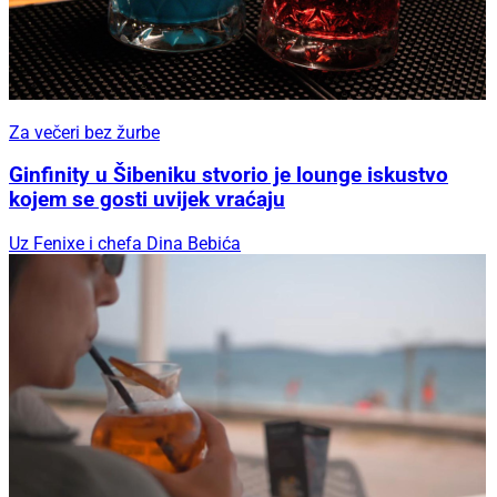
Za večeri bez žurbe
Ginfinity u Šibeniku stvorio je lounge iskustvo
kojem se gosti uvijek vraćaju
Uz Fenixe i chefa Dina Bebića