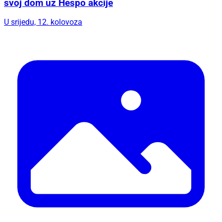
svoj dom uz Hespo akcije
U srijedu, 12. kolovoza