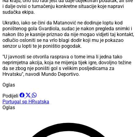
Na kraju, ono što radi jest da daje objektivan podatak, ali sve
i dalje ovisi o tumačenju konkretne situacije koje napravi
sudačka ekipa.
Ukratko, iako se čini da Matanović ne dodiruje loptu kod
poništenog gola Gvardiola, sudac je nakon pregleda snimki i
nakon što je kasnije priznao da nije mogao vidjeti taj kontakt,
odlučio osloniti se na vrlo blagi dodir koji mu je pokazao
senzor u lopti te je poništio pogodak.
"U javnosti se otvorila rasprava o tome ima li jedna tako
neprimjetna akcija, koja ne mijenja tijek igre, dovoljno težine
da se zbog nje poništi gol s velikim posljedicama za
Hrvatsku", navodi Mundo Deportivo.
Oglas
Podijeli
Portugal
sp
HRvatska
Oglas