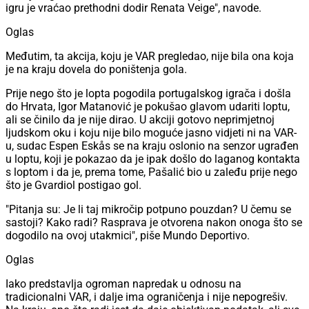
igru je vraćao prethodni dodir Renata Veige", navode.
Oglas
Međutim, ta akcija, koju je VAR pregledao, nije bila ona koja
je na kraju dovela do poništenja gola.
Prije nego što je lopta pogodila portugalskog igrača i došla
do Hrvata, Igor Matanović je pokušao glavom udariti loptu,
ali se činilo da je nije dirao. U akciji gotovo neprimjetnoj
ljudskom oku i koju nije bilo moguće jasno vidjeti ni na VAR-
u, sudac Espen Eskås se na kraju oslonio na senzor ugrađen
u loptu, koji je pokazao da je ipak došlo do laganog kontakta
s loptom i da je, prema tome, Pašalić bio u zaleđu prije nego
što je Gvardiol postigao gol.
"Pitanja su: Je li taj mikročip potpuno pouzdan? U čemu se
sastoji? Kako radi? Rasprava je otvorena nakon onoga što se
dogodilo na ovoj utakmici", piše Mundo Deportivo.
Oglas
Iako predstavlja ogroman napredak u odnosu na
tradicionalni VAR, i dalje ima ograničenja i nije nepogrešiv.