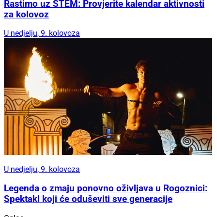
Rastimo uz STEM: Provjerite kalendar aktivnosti
za kolovoz
U nedjelju, 9. kolovoza
U nedjelju, 9. kolovoza
Legenda o zmaju ponovno oživljava u Rogoznici:
Spektakl koji će oduševiti sve generacije