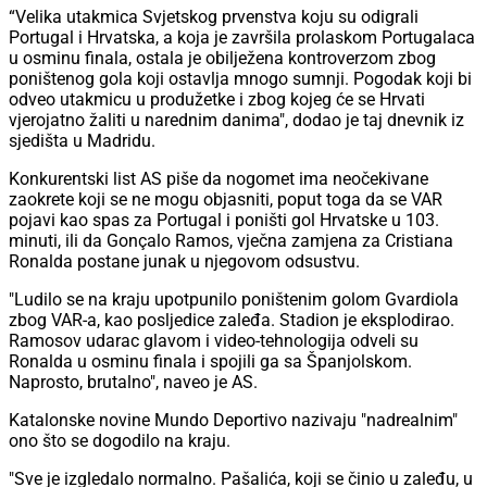
“Velika utakmica Svjetskog prvenstva koju su odigrali
Portugal i Hrvatska, a koja je završila prolaskom Portugalaca
u osminu finala, ostala je obilježena kontroverzom zbog
poništenog gola koji ostavlja mnogo sumnji. Pogodak koji bi
odveo utakmicu u produžetke i zbog kojeg će se Hrvati
vjerojatno žaliti u narednim danima", dodao je taj dnevnik iz
sjedišta u Madridu.
Konkurentski list AS piše da nogomet ima neočekivane
zaokrete koji se ne mogu objasniti, poput toga da se VAR
pojavi kao spas za Portugal i poništi gol Hrvatske u 103.
minuti, ili da Gonçalo Ramos, vječna zamjena za Cristiana
Ronalda postane junak u njegovom odsustvu.
"Ludilo se na kraju upotpunilo poništenim golom Gvardiola
zbog VAR-a, kao posljedice zaleđa. Stadion je eksplodirao.
Ramosov udarac glavom i video-tehnologija odveli su
Ronalda u osminu finala i spojili ga sa Španjolskom.
Naprosto, brutalno", naveo je AS.
Katalonske novine Mundo Deportivo nazivaju "nadrealnim"
ono što se dogodilo na kraju.
"Sve je izgledalo normalno. Pašalića, koji se činio u zaleđu, u