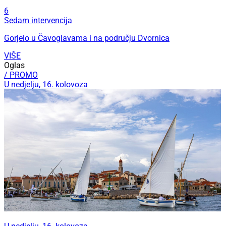
6
Sedam intervencija
Gorjelo u Čavoglavama i na području Dvornica
VIŠE
Oglas
/ PROMO
U nedjelju, 16. kolovoza