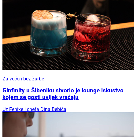
Za večeri bez žurbe
Ginfinity u Šibeniku stvorio je lounge iskustvo
kojem se gosti uvijek vraćaju
Uz Fenixe i chefa Dina Bebića