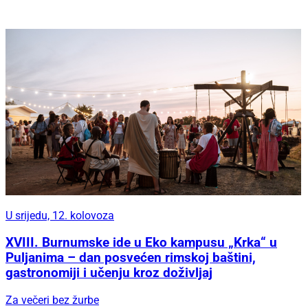
U srijedu, 12. kolovoza
XVIII. Burnumske ide u Eko kampusu „Krka“ u
Puljanima – dan posvećen rimskoj baštini,
gastronomiji i učenju kroz doživljaj
Za večeri bez žurbe