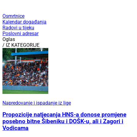
Osmrtnice
Kalendar događanja
Radovi u tijeku
Poslovni adresar
Oglas
/ IZ KATEGORIJE
Napredovanje i ispadanje iz lige
Propozicije natjecanja HNS-a donose promjene
posebno bitne Šibeniku i DOŠK-u, ali i Zagori i
Vodicama