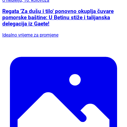
U nedjelju, 16. kolovoza
Regata 'Za dušu i tilo' ponovno okuplja čuvare
pomorske baštine: U Betinu stiže i talijanska
delegacija iz Gaete!
Idealno vrijeme za promjene