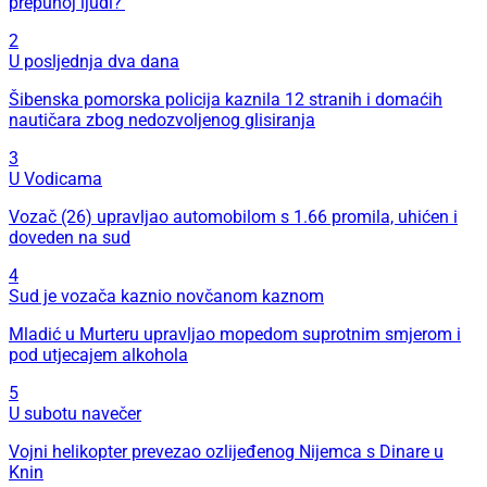
prepunoj ljudi?'
2
U posljednja dva dana
Šibenska pomorska policija kaznila 12 stranih i domaćih
nautičara zbog nedozvoljenog glisiranja
3
U Vodicama
Vozač (26) upravljao automobilom s 1.66 promila, uhićen i
doveden na sud
4
Sud je vozača kaznio novčanom kaznom
Mladić u Murteru upravljao mopedom suprotnim smjerom i
pod utjecajem alkohola
5
U subotu navečer
Vojni helikopter prevezao ozlijeđenog Nijemca s Dinare u
Knin