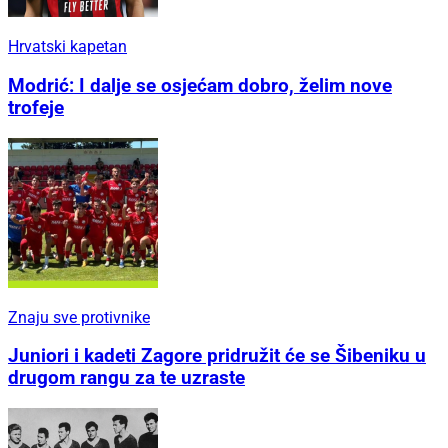
Hrvatski kapetan
Modrić: I dalje se osjećam dobro, želim nove
trofeje
Znaju sve protivnike
Juniori i kadeti Zagore pridružit će se Šibeniku u
drugom rangu za te uzraste