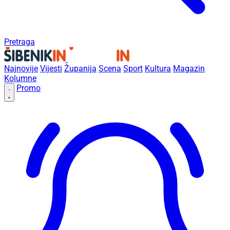
Pretraga
Najnovije
Vijesti
Županija
Scena
Sport
Kultura
Magazin
Kolumne
Promo