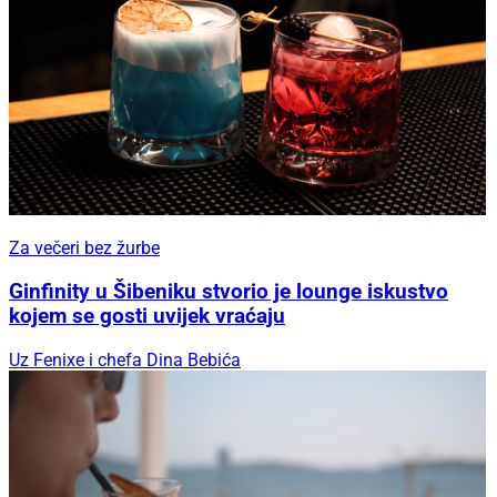
Za večeri bez žurbe
Ginfinity u Šibeniku stvorio je lounge iskustvo
kojem se gosti uvijek vraćaju
Uz Fenixe i chefa Dina Bebića