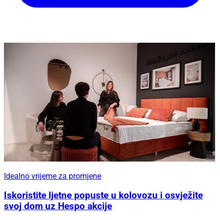
Idealno vrijeme za promjene
Iskoristite ljetne popuste u kolovozu i osvježite
svoj dom uz Hespo akcije