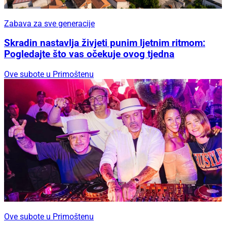
Zabava za sve generacije
Skradin nastavlja živjeti punim ljetnim ritmom:
Pogledajte što vas očekuje ovog tjedna
Ove subote u Primoštenu
Ove subote u Primoštenu