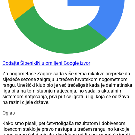
Dodajte ŠibenikIN u omiljeni Google izvor
Za nogometaše Zagore sada više nema nikakve prepreke da
sljedeće sezone zaigraju u trećem hrvatskom nogometnom
rangu. Unešićki klub bio je već trećeligaš kada je dalmatinska
liga bila na tom stupnju natjecanja, no sada, s aktualnim
sistemom natjecanja, prvi put će igrati u ligi koja se održava
na razini cijele države.
Oglas
Kako smo pisali, pet četvrtoligaša rezultatom i dobivenom
licencom steklo je pravo nastupa u trećem rangu, no kako je
tamo samo četiri mjesta, dva kluba od tih pet morat će igrati