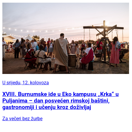
U srijedu, 12. kolovoza
XVIII. Burnumske ide u Eko kampusu „Krka“ u
Puljanima – dan posvećen rimskoj baštini,
gastronomiji i učenju kroz doživljaj
Za večeri bez žurbe