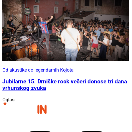
Od akustike do legendarnih Kojota
Jubilarne 15. Drniške rock večeri donose tri dana
vrhunskog zvuka
Oglas