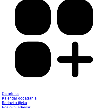
Osmrtnice
Kalendar događanja
Radovi u tijeku
Poslovni adresar