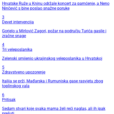
Hrvatske Ruže u Kninu održale koncert za pamćenje, a Neno
Ninčević s bine poslao snažne poruke
3
Devet intervencija
Gorjelo u Mirlović Zagori, požar na području Turića gasile i
zračne snage
4
Tri veleposlanika
Zelenski smijenio ukrajinskog veleposlanika u Hrvatskoj
5
Zdravstveno upozorenje
Italija se prži, Mađarska i Rumunjska gase rasvjetu zbog
toplinskog vala
6
Pritisak
Sedam stvari koje svaka mama želi reći naglas, ali ih ipak
prešuti