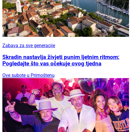
Zabava za sve generacije
Skradin nastavlja živjeti punim ljetnim ritmom:
Pogledajte što vas očekuje ovog tjedna
Ove subote u Primoštenu