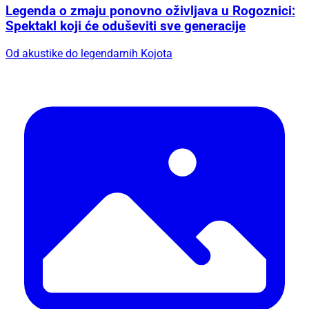
Legenda o zmaju ponovno oživljava u Rogoznici:
Spektakl koji će oduševiti sve generacije
Od akustike do legendarnih Kojota