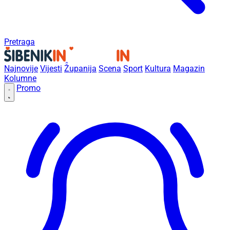
Pretraga
Najnovije
Vijesti
Županija
Scena
Sport
Kultura
Magazin
Kolumne
Promo