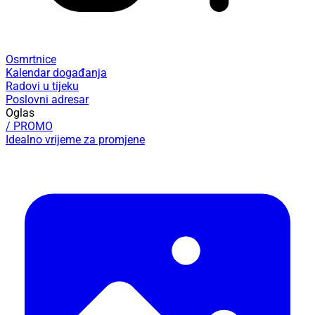
Osmrtnice
Kalendar događanja
Radovi u tijeku
Poslovni adresar
Oglas
/ PROMO
Idealno vrijeme za promjene