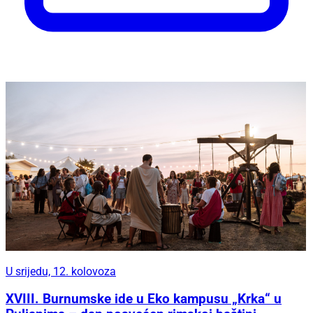
U srijedu, 12. kolovoza
XVIII. Burnumske ide u Eko kampusu „Krka“ u