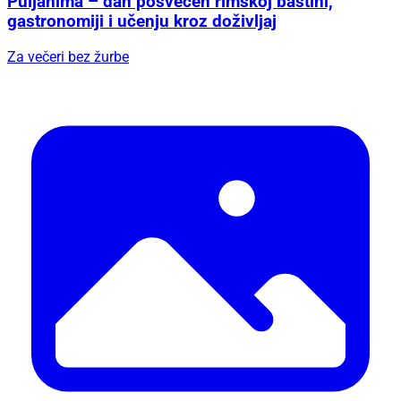
Puljanima – dan posvećen rimskoj baštini,
gastronomiji i učenju kroz doživljaj
Za večeri bez žurbe