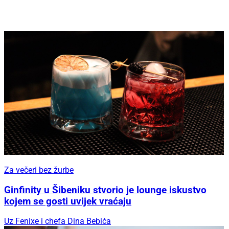
Za večeri bez žurbe
Ginfinity u Šibeniku stvorio je lounge iskustvo
kojem se gosti uvijek vraćaju
Uz Fenixe i chefa Dina Bebića