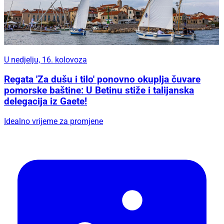
U nedjelju, 16. kolovoza
Regata 'Za dušu i tilo' ponovno okuplja čuvare
pomorske baštine: U Betinu stiže i talijanska
delegacija iz Gaete!
Idealno vrijeme za promjene