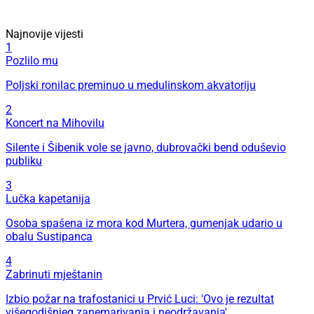
Najnovije vijesti
1
Pozlilo mu
Poljski ronilac preminuo u medulinskom akvatoriju
2
Koncert na Mihovilu
Silente i Šibenik vole se javno, dubrovački bend oduševio
publiku
3
Lučka kapetanija
Osoba spašena iz mora kod Murtera, gumenjak udario u
obalu Sustipanca
4
Zabrinuti mještanin
Izbio požar na trafostanici u Prvić Luci: 'Ovo je rezultat
višegodišnjeg zanemarivanja i neodržavanja'