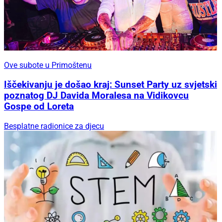
Ove subote u Primoštenu
Iščekivanju je došao kraj: Sunset Party uz svjetski
poznatog DJ Davida Moralesa na Vidikovcu
Gospe od Loreta
Besplatne radionice za djecu