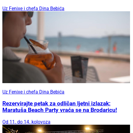
Uz Fenixe i chefa Dina Bebića
Uz Fenixe i chefa Dina Bebića
Rezervirajte petak za odličan ljetni izlazak:
Maratuša Beach Party vraća se na Brodaricu!
Od 11. do 14. kolovoza