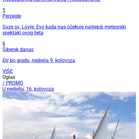
5
Perzeide
Suze sv. Lovre: Evo kada nas očekuje najljepši meteorski
spektakl ovog ljeta
6
Šibenik danas
Đir po gradu, nedjelja 9. kolovoza
VIŠE
Oglas
/ PROMO
U nedjelju, 16. kolovoza