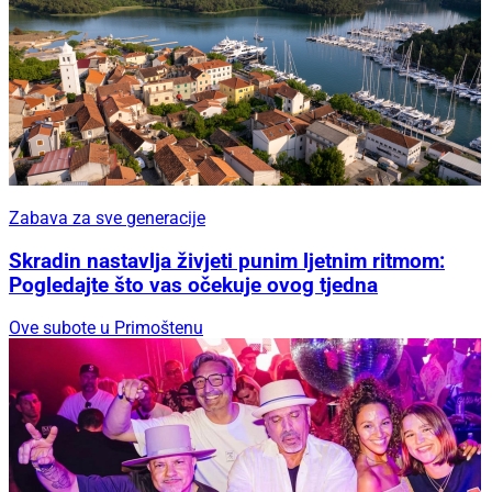
Zabava za sve generacije
Skradin nastavlja živjeti punim ljetnim ritmom:
Pogledajte što vas očekuje ovog tjedna
Ove subote u Primoštenu