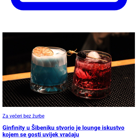
Za večeri bez žurbe
Ginfinity u Šibeniku stvorio je lounge iskustvo
kojem se gosti uvijek vraćaju