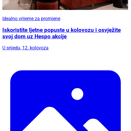
Idealno vrijeme za promjene
Iskoristite ljetne popuste u kolovozu i osvježite
svoj dom uz Hespo akcije
U srijedu, 12. kolovoza