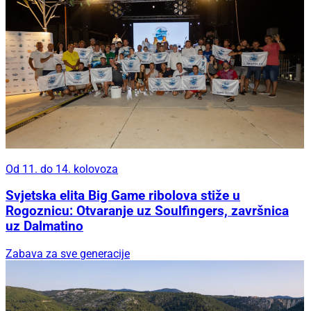
Od 11. do 14. kolovoza
Svjetska elita Big Game ribolova stiže u
Rogoznicu: Otvaranje uz Soulfingers, završnica
uz Dalmatino
Zabava za sve generacije