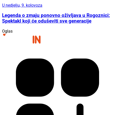
U nedjelju, 9. kolovoza
Legenda o zmaju ponovno oživljava u Rogoznici:
Spektakl koji će oduševiti sve generacije
Oglas