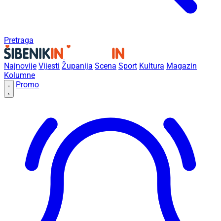
Pretraga
Najnovije
Vijesti
Županija
Scena
Sport
Kultura
Magazin
Kolumne
Promo