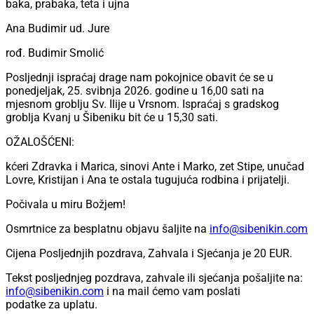
baka, prabaka, teta i ujna
Ana Budimir ud. Jure
rođ. Budimir Smolić
Posljednji ispraćaj drage nam pokojnice obavit će se u
ponedjeljak, 25. svibnja 2026. godine u 16,00 sati na
mjesnom groblju Sv. Ilije u Vrsnom. Ispraćaj s gradskog
groblja Kvanj u Šibeniku bit će u 15,30 sati.
OŽALOŠĆENI:
kćeri Zdravka i Marica, sinovi Ante i Marko, zet Stipe, unučad
Lovre, Kristijan i Ana te ostala tugujuća rodbina i prijatelji.
Počivala u miru Božjem!
Osmrtnice za besplatnu objavu šaljite na
info@sibenikin.com
Cijena Posljednjih pozdrava, Zahvala i Sjećanja je
20 EUR
.
Tekst posljednjeg pozdrava, zahvale ili sjećanja pošaljite na:
info@sibenikin.com
i na mail ćemo vam poslati
podatke za uplatu.