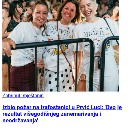
Zabrinuti mještanin
Izbio požar na trafostanici u Prvić Luci: 'Ovo je
rezultat višegodišnjeg zanemarivanja i
neodržavanja'