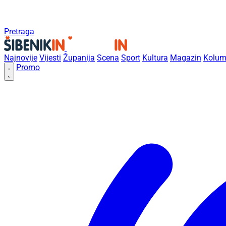
Pretraga
Najnovije
Vijesti
Županija
Scena
Sport
Kultura
Magazin
Kolum
Promo