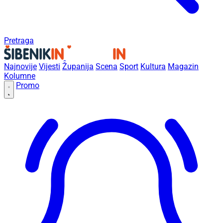
Pretraga
Najnovije
Vijesti
Županija
Scena
Sport
Kultura
Magazin
Kolumne
Promo