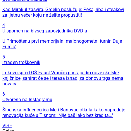
Kad Mirakul zasvira, Grdelin poslužuje: Peka, riba i steakovi
za ljetnu večer koju ne želite propustiti!
4
U spomen na bivšeg zapovjednika DVD-a
U Primoštenu prvi memorijalni malonogometni turnir 'Duje
Furčić'
5
izrađen troškovnik
Lukovi ispred OŠ Faust Vrančić postaju dio nove školske
knjižnice, sanirat će se i terasa iznad, za obnovu trga nema
novaca
6
Otvoreno na Instagramu
Šibenska influencerica Meri Banovac otkrila kako napreduje
renovacija kuće u Tisnom: 'Nije baš lako bez kredita...'
VIŠE