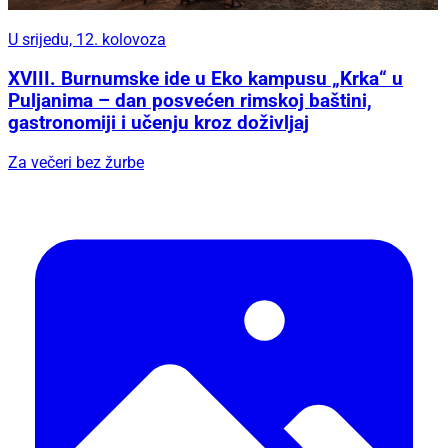
U srijedu, 12. kolovoza
XVIII. Burnumske ide u Eko kampusu „Krka“ u
Puljanima – dan posvećen rimskoj baštini,
gastronomiji i učenju kroz doživljaj
Za večeri bez žurbe