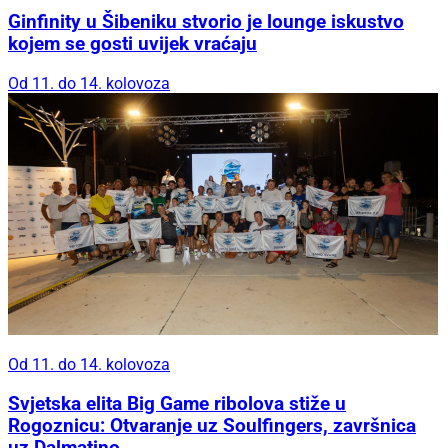
Ginfinity u Šibeniku stvorio je lounge iskustvo
kojem se gosti uvijek vraćaju
Od 11. do 14. kolovoza
Od 11. do 14. kolovoza
Svjetska elita Big Game ribolova stiže u
Rogoznicu: Otvaranje uz Soulfingers, završnica
uz Dalmatino