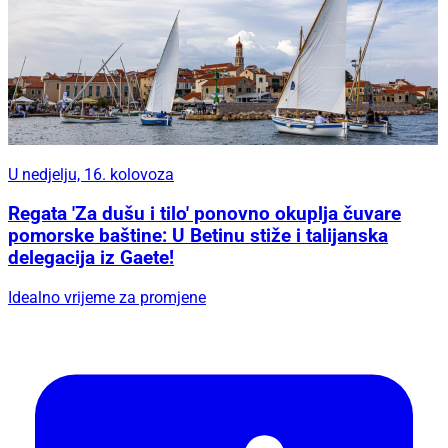
U nedjelju, 16. kolovoza
Regata 'Za dušu i tilo' ponovno okuplja čuvare
pomorske baštine: U Betinu stiže i talijanska
delegacija iz Gaete!
Idealno vrijeme za promjene