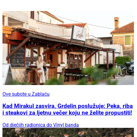
Ove subote u Zablaću
Kad Mirakul zasvira, Grdelin poslužuje: Peka, riba
i steakovi za ljetnu večer koju ne želite propustiti!
Od dječjih radionica do Vinyl banda