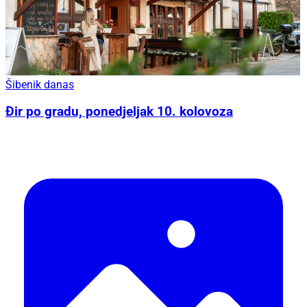
Šibenik danas
Đir po gradu, ponedjeljak 10. kolovoza