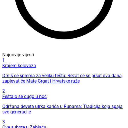
Najnovije vijesti
1
Krajem kolovoza
Drniš se sprema za veliku feštu: Rezat će se pršut dva dana,
zapjevat će Mate Grgat i Hrvatske ruže
2
Feštalo se dugo u noć
Održana deveta utrka karića u Rupama: Tradicija koja spaja
sve generacije
3
Ove subote u Zablaću