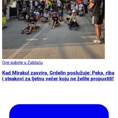
Ove subote u Zablaću
Kad Mirakul zasvira, Grdelin poslužuje: Peka, riba
i steakovi za ljetnu večer koju ne želite propustiti!