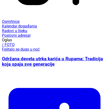
Osmrtnice
Kalendar događanja
Radovi u tijeku
Poslovni adresar
Oglas
/ FOTO
Feštalo se dugo u noć
Održana deveta utrka karića u Rupama: Tradicija
koja spaja sve generacije