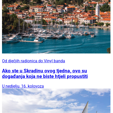
Od dječjih radionica do Vinyl banda
Ako ste u Skradinu ovog tjedna, ovo su
događanja koja ne biste htjeli propustiti
U nedjelju, 16. kolovoza