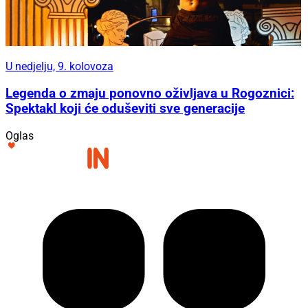
U nedjelju, 9. kolovoza
Legenda o zmaju ponovno oživljava u Rogoznici:
Spektakl koji će oduševiti sve generacije
Oglas