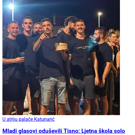
U atriju palače Katunarić
Mladi glasovi oduševili Tisno: Ljetna škola solo