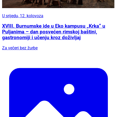
U srijedu, 12. kolovoza
XVIII. Burnumske ide u Eko kampusu „Krka“ u
Puljanima – dan posvećen rimskoj baštini,
gastronomiji i učenju kroz doživljaj
Za večeri bez žurbe