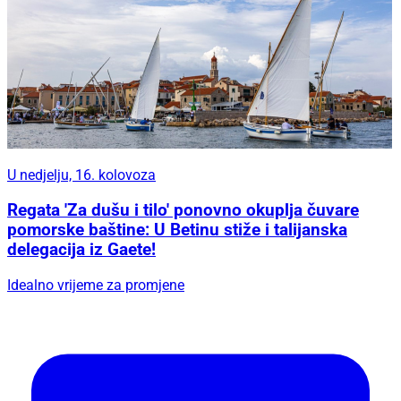
U nedjelju, 16. kolovoza
Regata 'Za dušu i tilo' ponovno okuplja čuvare
pomorske baštine: U Betinu stiže i talijanska
delegacija iz Gaete!
Idealno vrijeme za promjene