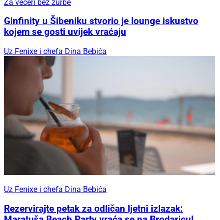
Za večeri bez žurbe
Ginfinity u Šibeniku stvorio je lounge iskustvo
kojem se gosti uvijek vraćaju
Uz Fenixe i chefa Dina Bebića
Uz Fenixe i chefa Dina Bebića
Rezervirajte petak za odličan ljetni izlazak:
Maratuša Beach Party vraća se na Brodaricu!