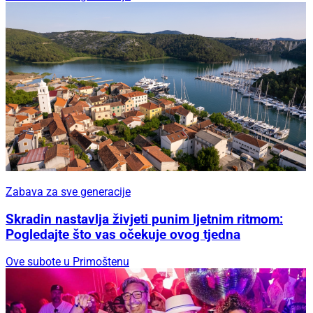
Zabava za sve generacije
Skradin nastavlja živjeti punim ljetnim ritmom:
Pogledajte što vas očekuje ovog tjedna
Ove subote u Primoštenu