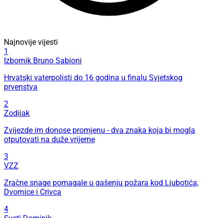
Najnovije vijesti
1
Izbornik Bruno Sabioni
Hrvatski vaterpolisti do 16 godina u finalu Svjetskog
prvenstva
2
Zodijak
Zvijezde im donose promjenu - dva znaka koja bi mogla
otputovati na duže vrijeme
3
VZZ
Zračne snage pomagale u gašenju požara kod Ljubotića,
Dvornice i Crivca
4