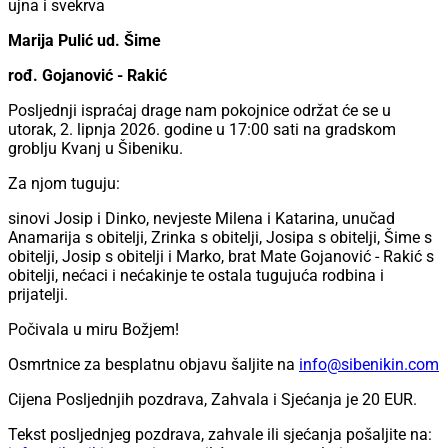
ujna i svekrva
Marija Pulić ud. Šime
rođ. Gojanović - Rakić
Posljednji ispraćaj drage nam pokojnice održat će se u
utorak, 2. lipnja 2026. godine u 17:00 sati na gradskom
groblju Kvanj u Šibeniku.
Za njom tuguju:
sinovi Josip i Dinko, nevjeste Milena i Katarina, unučad
Anamarija s obitelji, Zrinka s obitelji, Josipa s obitelji, Šime s
obitelji, Josip s obitelji i Marko, brat Mate Gojanović - Rakić s
obitelji, nećaci i nećakinje te ostala tugujuća rodbina i
prijatelji.
Počivala u miru Božjem!
Osmrtnice za besplatnu objavu šaljite na
info@sibenikin.com
Cijena Posljednjih pozdrava, Zahvala i Sjećanja je
20 EUR
.
Tekst posljednjeg pozdrava, zahvale ili sjećanja pošaljite na: