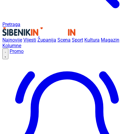
Pretraga
Najnovije
Vijesti
Županija
Scena
Sport
Kultura
Magazin
Kolumne
Promo