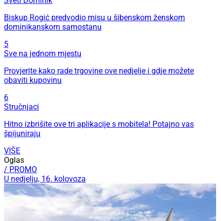
Sveti Dominik
Biskup Rogić predvodio misu u šibenskom ženskom
dominikanskom samostanu
5
Sve na jednom mjestu
Provjerite kako rade trgovine ove nedjelje i gdje možete
obaviti kupovinu
6
Stručnjaci
Hitno izbrišite ove tri aplikacije s mobitela! Potajno vas
špijuniraju
VIŠE
Oglas
/ PROMO
U nedjelju, 16. kolovoza