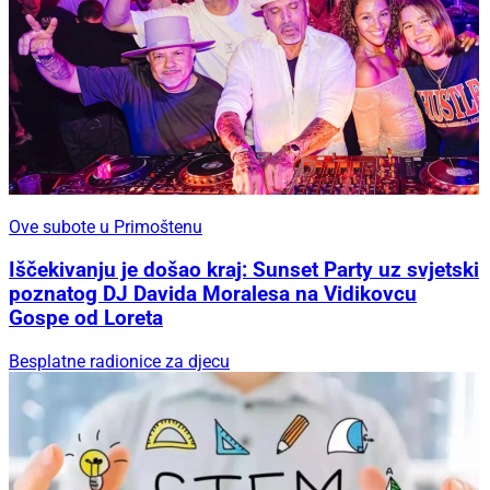
Ove subote u Primoštenu
Iščekivanju je došao kraj: Sunset Party uz svjetski
poznatog DJ Davida Moralesa na Vidikovcu
Gospe od Loreta
Besplatne radionice za djecu