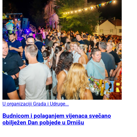
U organizaciji Grada i Udruge...
Budnicom i polaganjem vijenaca svečano
obilježen Dan pobjede u Drnišu