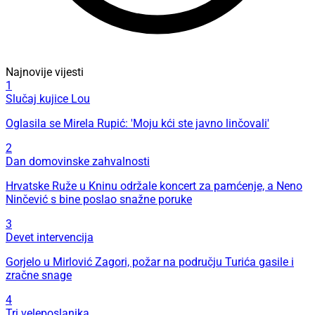
Najnovije vijesti
1
Slučaj kujice Lou
Oglasila se Mirela Rupić: 'Moju kći ste javno linčovali'
2
Dan domovinske zahvalnosti
Hrvatske Ruže u Kninu održale koncert za pamćenje, a Neno
Ninčević s bine poslao snažne poruke
3
Devet intervencija
Gorjelo u Mirlović Zagori, požar na području Turića gasile i
zračne snage
4
Tri veleposlanika