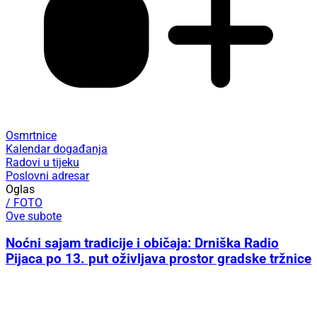
Osmrtnice
Kalendar događanja
Radovi u tijeku
Poslovni adresar
Oglas
/ FOTO
Ove subote
Noćni sajam tradicije i običaja: Drniška Radio
Pijaca po 13. put oživljava prostor gradske tržnice