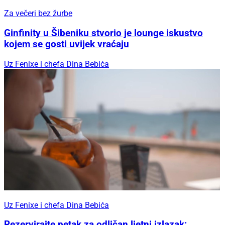
Za večeri bez žurbe
Ginfinity u Šibeniku stvorio je lounge iskustvo
kojem se gosti uvijek vraćaju
Uz Fenixe i chefa Dina Bebića
Uz Fenixe i chefa Dina Bebića
Rezervirajte petak za odličan ljetni izlazak: