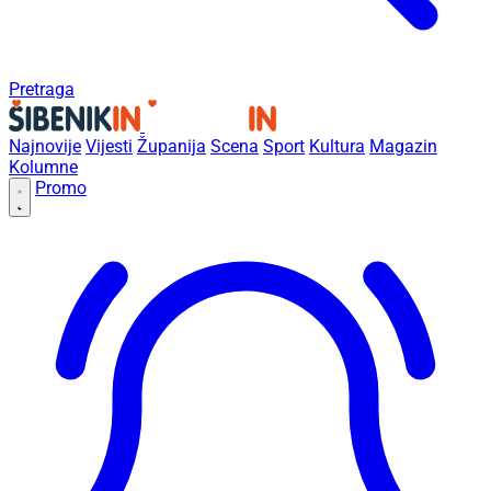
Pretraga
Najnovije
Vijesti
Županija
Scena
Sport
Kultura
Magazin
Kolumne
Promo