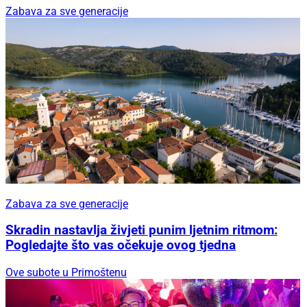
Zabava za sve generacije
Zabava za sve generacije
Skradin nastavlja živjeti punim ljetnim ritmom:
Pogledajte što vas očekuje ovog tjedna
Ove subote u Primoštenu