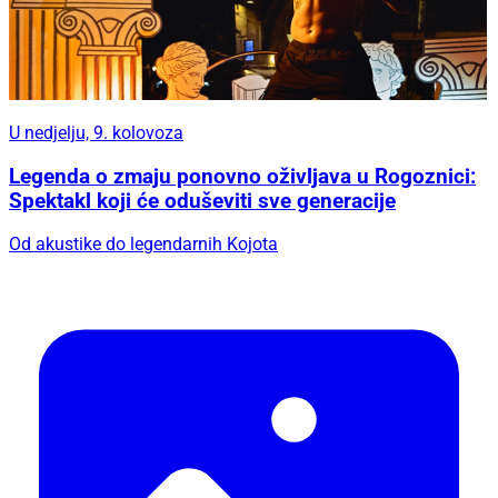
U nedjelju, 9. kolovoza
Legenda o zmaju ponovno oživljava u Rogoznici:
Spektakl koji će oduševiti sve generacije
Od akustike do legendarnih Kojota