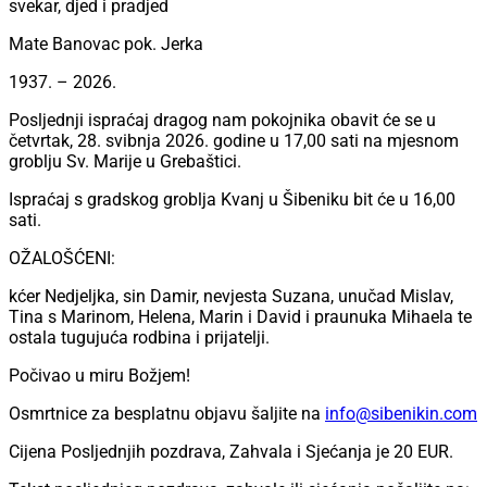
svekar, djed i pradjed
Mate Banovac pok. Jerka
1937. – 2026.
Posljednji ispraćaj dragog nam pokojnika obavit će se u
četvrtak, 28. svibnja 2026. godine u 17,00 sati na mjesnom
groblju Sv. Marije u Grebaštici.
Ispraćaj s gradskog groblja Kvanj u Šibeniku bit će u 16,00
sati.
OŽALOŠĆENI:
kćer Nedjeljka, sin Damir, nevjesta Suzana, unučad Mislav,
Tina s Marinom, Helena, Marin i David i praunuka Mihaela te
ostala tugujuća rodbina i prijatelji.
Počivao u miru Božjem!
Osmrtnice za besplatnu objavu šaljite na
info@sibenikin.com
Cijena Posljednjih pozdrava, Zahvala i Sjećanja je
20 EUR
.