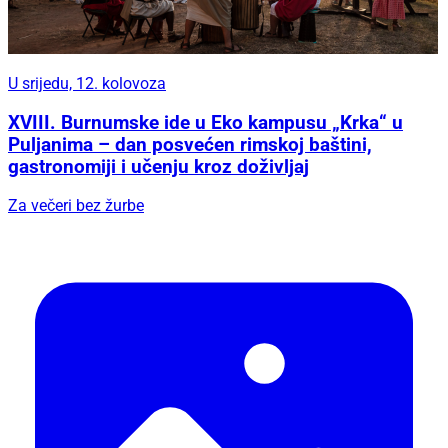
U srijedu, 12. kolovoza
XVIII. Burnumske ide u Eko kampusu „Krka“ u
Puljanima – dan posvećen rimskoj baštini,
gastronomiji i učenju kroz doživljaj
Za večeri bez žurbe