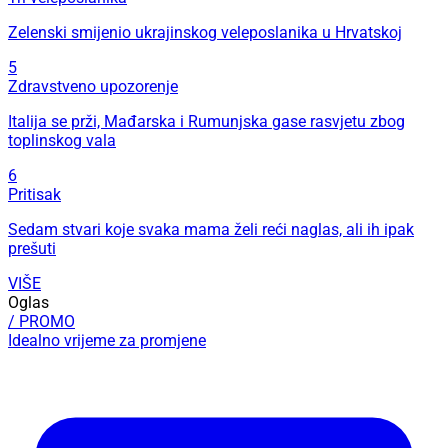
Zelenski smijenio ukrajinskog veleposlanika u Hrvatskoj
5
Zdravstveno upozorenje
Italija se prži, Mađarska i Rumunjska gase rasvjetu zbog
toplinskog vala
6
Pritisak
Sedam stvari koje svaka mama želi reći naglas, ali ih ipak
prešuti
VIŠE
Oglas
/ PROMO
Idealno vrijeme za promjene