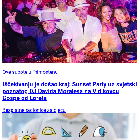
Ove subote u Primoštenu
Iščekivanju je došao kraj: Sunset Party uz svjetski
poznatog DJ Davida Moralesa na Vidikovcu
Gospe od Loreta
Besplatne radionice za djecu