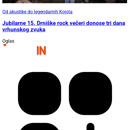
Od akustike do legendarnih Kojota
Jubilarne 15. Drniške rock večeri donose tri dana
vrhunskog zvuka
Oglas