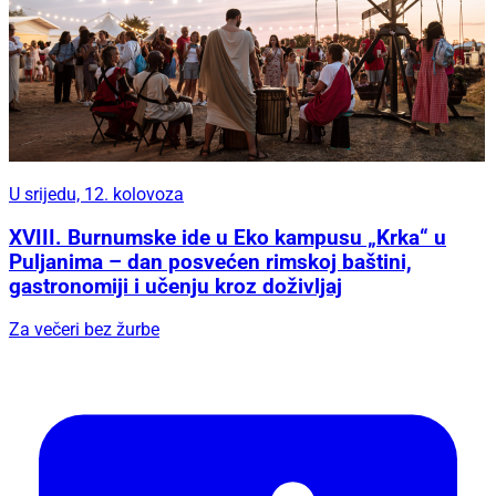
U srijedu, 12. kolovoza
XVIII. Burnumske ide u Eko kampusu „Krka“ u
Puljanima – dan posvećen rimskoj baštini,
gastronomiji i učenju kroz doživljaj
Za večeri bez žurbe