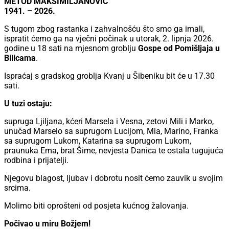
METOD MAKSIMILJANOVIĆ
1941. – 2026.
S tugom zbog rastanka i zahvalnošću što smo ga imali,
ispratit ćemo ga na vječni počinak u utorak, 2. lipnja 2026.
godine u 18 sati na mjesnom groblju
Gospe od Pomišljaja u
Bilicama
.
Ispraćaj s gradskog groblja Kvanj u Šibeniku bit će u 17.30
sati.
U tuzi ostaju:
supruga Ljiljana, kćeri Marsela i Vesna, zetovi Mili i Marko,
unučad Marselo sa suprugom Lucijom, Mia, Marino, Franka
sa suprugom Lukom, Katarina sa suprugom Lukom,
praunuka Ema, brat Šime, nevjesta Danica te ostala tugujuća
rodbina i prijatelji.
Njegovu blagost, ljubav i dobrotu nosit ćemo zauvik u svojim
srcima.
Molimo biti oprošteni od posjeta kućnog žalovanja.
Počivao u miru Božjem!