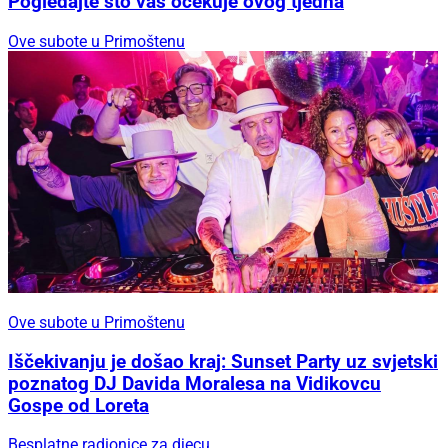
Pogledajte što vas očekuje ovog tjedna
Ove subote u Primoštenu
Ove subote u Primoštenu
Iščekivanju je došao kraj: Sunset Party uz svjetski
poznatog DJ Davida Moralesa na Vidikovcu
Gospe od Loreta
Besplatne radionice za djecu