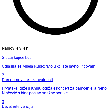
Najnovije vijesti
1
Slučaj kujice Lou
Oglasila se Mirela Rupić: 'Moju kći ste javno linčovali'
2
Dan domovinske zahvalnosti
Hrvatske Ruže u Kninu održale koncert za pamćenje, a Neno
Ninčević s bine poslao snažne poruke
3
Devet intervencija