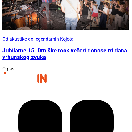
Od akustike do legendarnih Kojota
Jubilarne 15. Drniške rock večeri donose tri dana
vrhunskog zvuka
Oglas