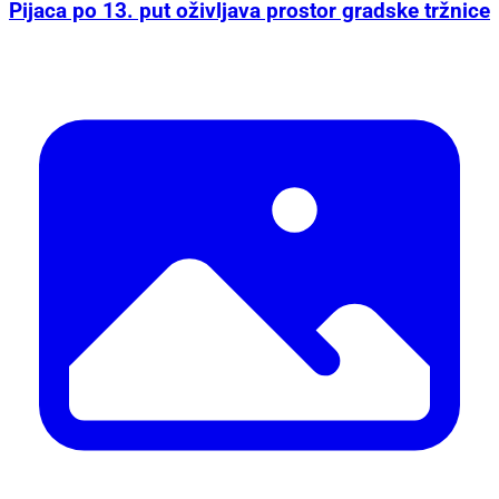
Pijaca po 13. put oživljava prostor gradske tržnice