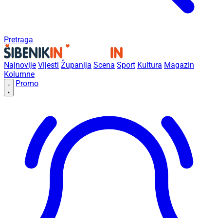
Pretraga
Najnovije
Vijesti
Županija
Scena
Sport
Kultura
Magazin
Kolumne
Promo