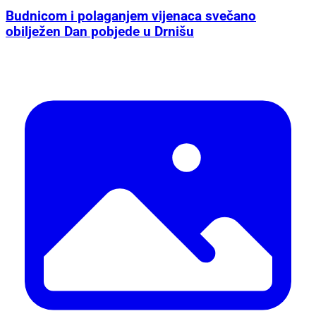
Budnicom i polaganjem vijenaca svečano
obilježen Dan pobjede u Drnišu