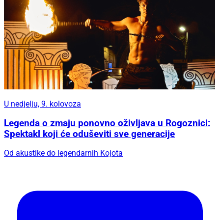
U nedjelju, 9. kolovoza
Legenda o zmaju ponovno oživljava u Rogoznici:
Spektakl koji će oduševiti sve generacije
Od akustike do legendarnih Kojota