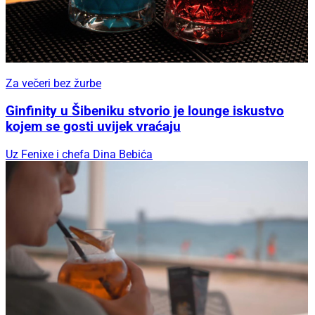
Za večeri bez žurbe
Ginfinity u Šibeniku stvorio je lounge iskustvo
kojem se gosti uvijek vraćaju
Uz Fenixe i chefa Dina Bebića