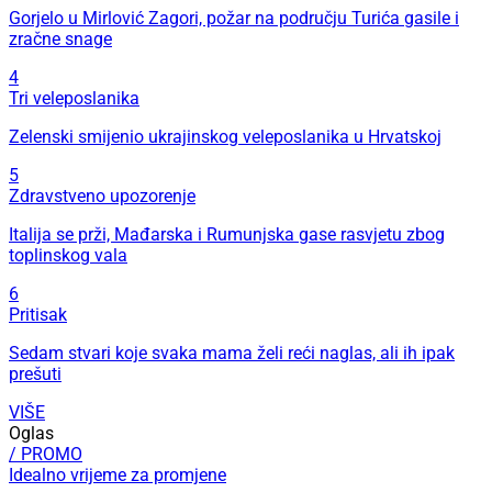
Gorjelo u Mirlović Zagori, požar na području Turića gasile i
zračne snage
4
Tri veleposlanika
Zelenski smijenio ukrajinskog veleposlanika u Hrvatskoj
5
Zdravstveno upozorenje
Italija se prži, Mađarska i Rumunjska gase rasvjetu zbog
toplinskog vala
6
Pritisak
Sedam stvari koje svaka mama želi reći naglas, ali ih ipak
prešuti
VIŠE
Oglas
/ PROMO
Idealno vrijeme za promjene