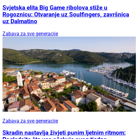
Svjetska elita Big Game ribolova stiže u
Rogoznicu: Otvaranje uz Soulfingers, završnica
uz Dalmatino
Zabava za sve generacije
Zabava za sve generacije
Skradin nastavlja živjeti punim ljetnim ritmom: