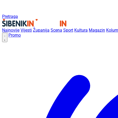
Pretraga
Najnovije
Vijesti
Županija
Scena
Sport
Kultura
Magazin
Kolum
Promo