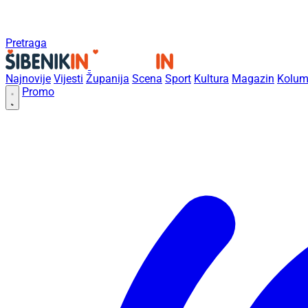
Pretraga
Najnovije
Vijesti
Županija
Scena
Sport
Kultura
Magazin
Kolum
Promo