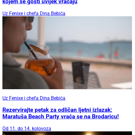
kojem se gosti uvijek vraćaju
Uz Fenixe i chefa Dina Bebića
Uz Fenixe i chefa Dina Bebića
Rezervirajte petak za odličan ljetni izlazak:
Maratuša Beach Party vraća se na Brodaricu!
Od 11. do 14. kolovoza