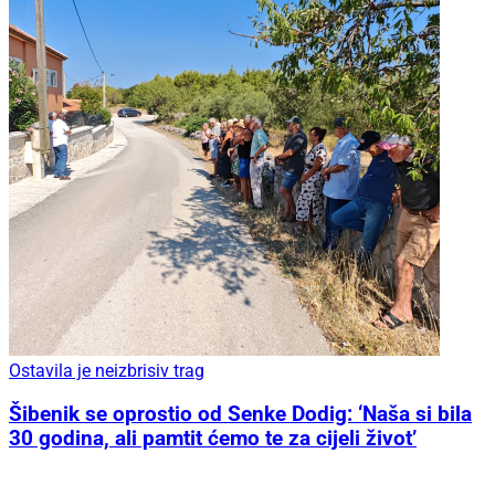
Ostavila je neizbrisiv trag
Šibenik se oprostio od Senke Dodig: ‘Naša si bila
30 godina, ali pamtit ćemo te za cijeli život’