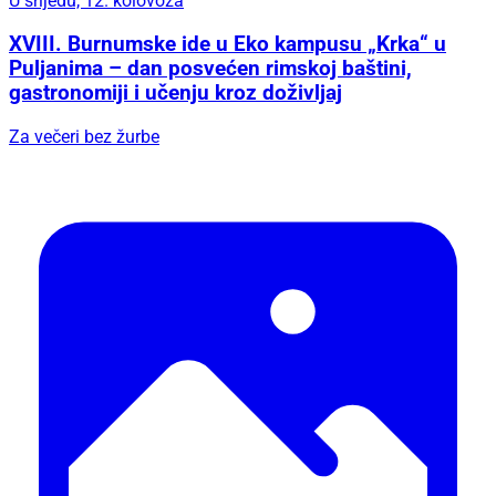
U srijedu, 12. kolovoza
XVIII. Burnumske ide u Eko kampusu „Krka“ u
Puljanima – dan posvećen rimskoj baštini,
gastronomiji i učenju kroz doživljaj
Za večeri bez žurbe