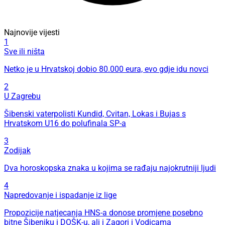
Najnovije vijesti
1
Sve ili ništa
Netko je u Hrvatskoj dobio 80.000 eura, evo gdje idu novci
2
U Zagrebu
Šibenski vaterpolisti Kundid, Cvitan, Lokas i Bujas s
Hrvatskom U16 do polufinala SP-a
3
Zodijak
Dva horoskopska znaka u kojima se rađaju najokrutniji ljudi
4
Napredovanje i ispadanje iz lige
Propozicije natjecanja HNS-a donose promjene posebno
bitne Šibeniku i DOŠK-u, ali i Zagori i Vodicama