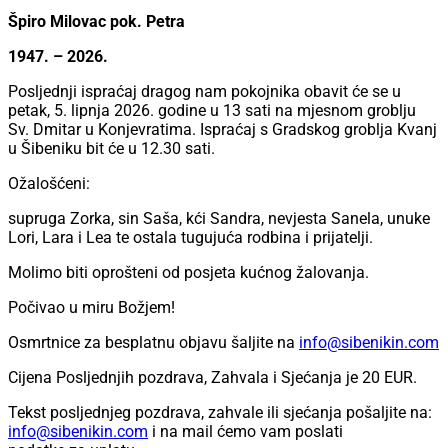
Špiro Milovac pok. Petra
1947. – 2026.
Posljednji ispraćaj dragog nam pokojnika obavit će se u
petak, 5. lipnja 2026. godine u 13 sati na mjesnom groblju
Sv. Dmitar u Konjevratima. Ispraćaj s Gradskog groblja Kvanj
u Šibeniku bit će u 12.30 sati.
Ožalošćeni:
supruga Zorka, sin Saša, kći Sandra, nevjesta Sanela, unuke
Lori, Lara i Lea te ostala tugujuća rodbina i prijatelji.
Molimo biti oprošteni od posjeta kućnog žalovanja.
Počivao u miru Božjem!
Osmrtnice za besplatnu objavu šaljite na
info@sibenikin.com
Cijena Posljednjih pozdrava, Zahvala i Sjećanja je
20 EUR
.
Tekst posljednjeg pozdrava, zahvale ili sjećanja pošaljite na:
info@sibenikin.com
i na mail ćemo vam poslati