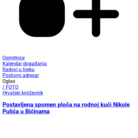
Osmrtnice
Kalendar događanja
Radovi u tijeku
Poslovni adresar
Oglas
/ FOTO
Hrvatski književnik
Postavljena spomen ploča na rodnoj kući Nikole
Pulića u Bićinama