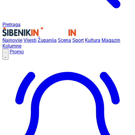
Pretraga
Najnovije
Vijesti
Županija
Scena
Sport
Kultura
Magazin
Kolumne
Promo