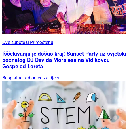
Ove subote u Primoštenu
Iščekivanju je došao kraj: Sunset Party uz svjetski
poznatog DJ Davida Moralesa na Vidikovcu
Gospe od Loreta
Besplatne radionice za djecu