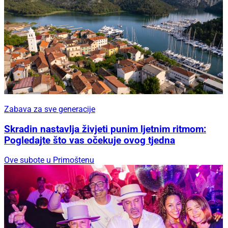
Zabava za sve generacije
Skradin nastavlja živjeti punim ljetnim ritmom:
Pogledajte što vas očekuje ovog tjedna
Ove subote u Primoštenu