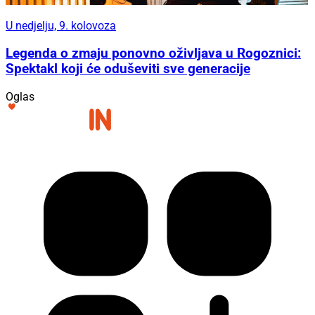
U nedjelju, 9. kolovoza
Legenda o zmaju ponovno oživljava u Rogoznici:
Spektakl koji će oduševiti sve generacije
Oglas