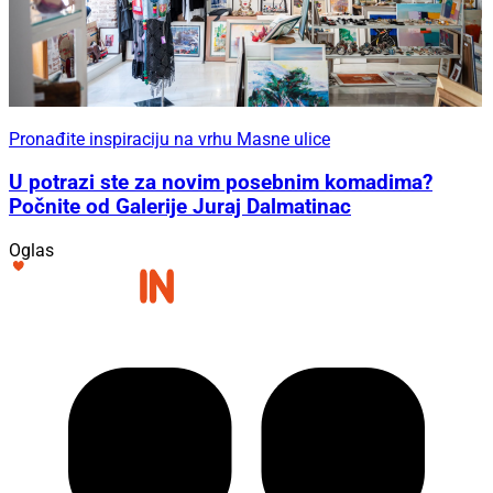
Pronađite inspiraciju na vrhu Masne ulice
U potrazi ste za novim posebnim komadima?
Počnite od Galerije Juraj Dalmatinac
Oglas