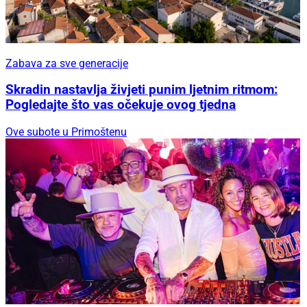
Zabava za sve generacije
Skradin nastavlja živjeti punim ljetnim ritmom:
Pogledajte što vas očekuje ovog tjedna
Ove subote u Primoštenu