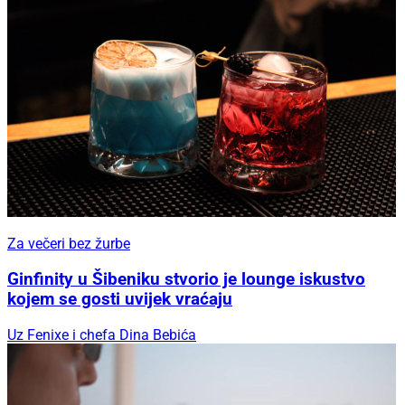
Za večeri bez žurbe
Ginfinity u Šibeniku stvorio je lounge iskustvo
kojem se gosti uvijek vraćaju
Uz Fenixe i chefa Dina Bebića