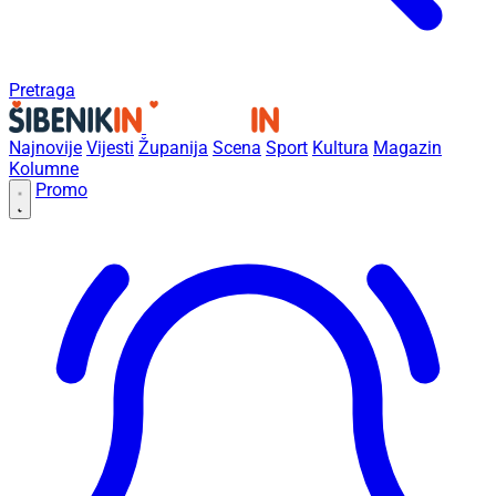
Pretraga
Najnovije
Vijesti
Županija
Scena
Sport
Kultura
Magazin
Kolumne
Promo