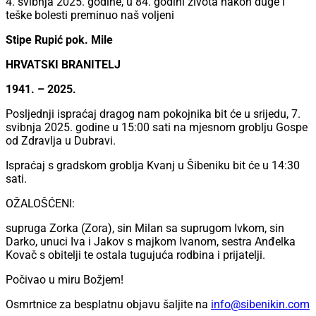
4. svibnja 2025. godine, u 84. godini života nakon duge i
teške bolesti preminuo naš voljeni
Stipe Rupić pok. Mile
HRVATSKI BRANITELJ
1941. – 2025.
Posljednji ispraćaj dragog nam pokojnika bit će u srijedu, 7.
svibnja 2025. godine u 15:00 sati na mjesnom groblju Gospe
od Zdravlja u Dubravi.
Ispraćaj s gradskom groblja Kvanj u Šibeniku bit će u 14:30
sati.
OŽALOŠĆENI:
supruga Zorka (Zora), sin Milan sa suprugom Ivkom, sin
Darko, unuci Iva i Jakov s majkom Ivanom, sestra Anđelka
Kovač s obitelji te ostala tugujuća rodbina i prijatelji.
Počivao u miru Božjem!
Osmrtnice za besplatnu objavu šaljite na
info@sibenikin.com