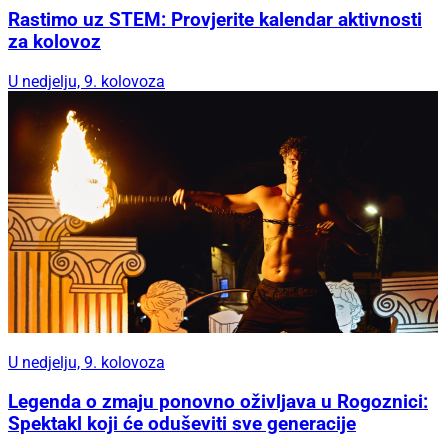
Rastimo uz STEM: Provjerite kalendar aktivnosti
za kolovoz
U nedjelju, 9. kolovoza
U nedjelju, 9. kolovoza
Legenda o zmaju ponovno oživljava u Rogoznici:
Spektakl koji će oduševiti sve generacije