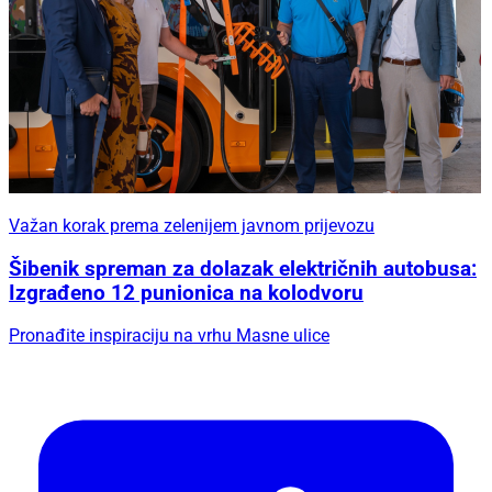
Važan korak prema zelenijem javnom prijevozu
Šibenik spreman za dolazak električnih autobusa:
Izgrađeno 12 punionica na kolodvoru
Pronađite inspiraciju na vrhu Masne ulice