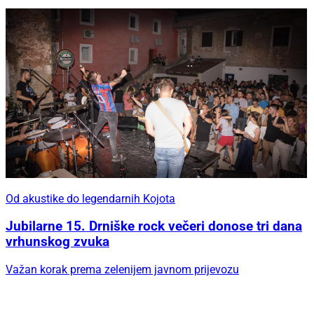
Od akustike do legendarnih Kojota
Jubilarne 15. Drniške rock večeri donose tri dana
vrhunskog zvuka
Važan korak prema zelenijem javnom prijevozu