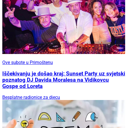
Ove subote u Primoštenu
Iščekivanju je došao kraj: Sunset Party uz svjetski
poznatog DJ Davida Moralesa na Vidikovcu
Gospe od Loreta
Besplatne radionice za djecu