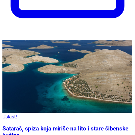
Uslast!
Sataraš, spiza koja miriše na lito i stare šibenske