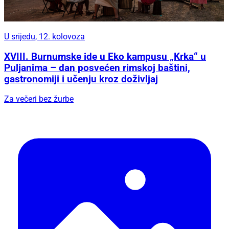
U srijedu, 12. kolovoza
XVIII. Burnumske ide u Eko kampusu „Krka“ u
Puljanima – dan posvećen rimskoj baštini,
gastronomiji i učenju kroz doživljaj
Za večeri bez žurbe