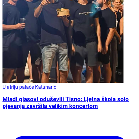
U atriju palače Katunarić
Mladi glasovi oduševili Tisno: Ljetna škola solo
pjevanja završila velikim koncertom