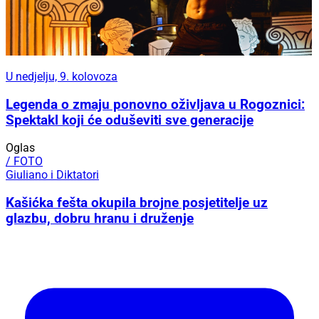
U nedjelju, 9. kolovoza
Legenda o zmaju ponovno oživljava u Rogoznici:
Spektakl koji će oduševiti sve generacije
Oglas
/ FOTO
Giuliano i Diktatori
Kašićka fešta okupila brojne posjetitelje uz
glazbu, dobru hranu i druženje