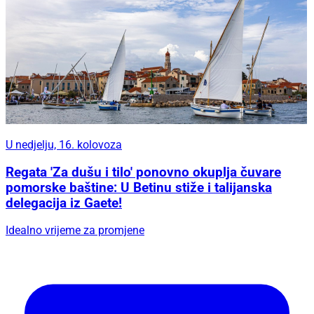
U nedjelju, 16. kolovoza
Regata 'Za dušu i tilo' ponovno okuplja čuvare
pomorske baštine: U Betinu stiže i talijanska
delegacija iz Gaete!
Idealno vrijeme za promjene