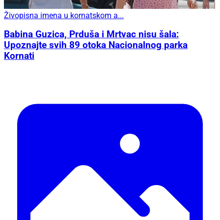
Živopisna imena u kornatskom a...
Babina Guzica, Prduša i Mrtvac nisu šala:
Upoznajte svih 89 otoka Nacionalnog parka
Kornati