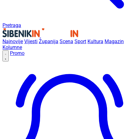
Pretraga
Najnovije
Vijesti
Županija
Scena
Sport
Kultura
Magazin
Kolumne
Promo