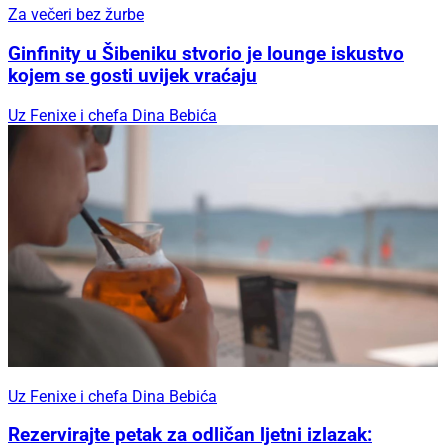
Za večeri bez žurbe
Ginfinity u Šibeniku stvorio je lounge iskustvo
kojem se gosti uvijek vraćaju
Uz Fenixe i chefa Dina Bebića
Uz Fenixe i chefa Dina Bebića
Rezervirajte petak za odličan ljetni izlazak: