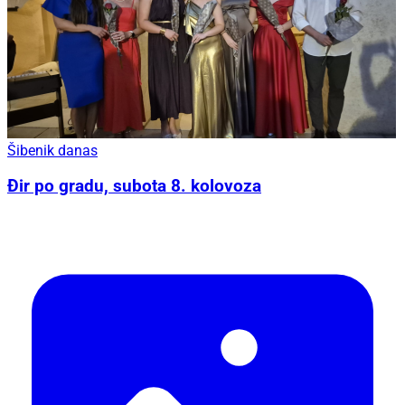
Šibenik danas
Đir po gradu, subota 8. kolovoza