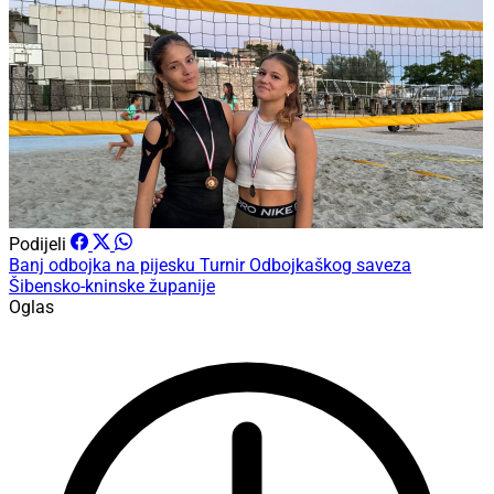
Podijeli
Banj
odbojka na pijesku
Turnir
Odbojkaškog saveza
Šibensko-kninske županije
Oglas