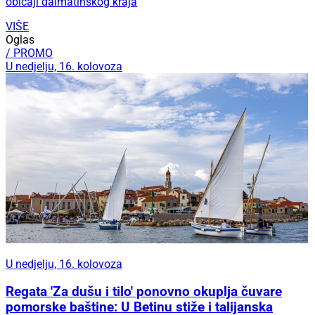
običaji dalmatinskog kraja
VIŠE
Oglas
/ PROMO
U nedjelju, 16. kolovoza
U nedjelju, 16. kolovoza
Regata 'Za dušu i tilo' ponovno okuplja čuvare
pomorske baštine: U Betinu stiže i talijanska