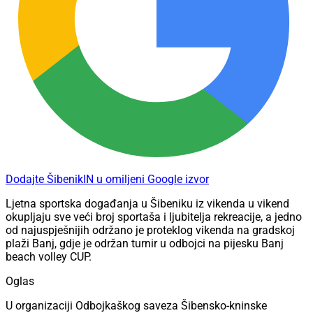
Dodajte ŠibenikIN u omiljeni Google izvor
Ljetna sportska događanja u Šibeniku iz vikenda u vikend
okupljaju sve veći broj sportaša i ljubitelja rekreacije, a jedno
od najuspješnijih održano je proteklog vikenda na gradskoj
plaži Banj, gdje je održan turnir u odbojci na pijesku Banj
beach volley CUP.
Oglas
U organizaciji Odbojkaškog saveza Šibensko-kninske