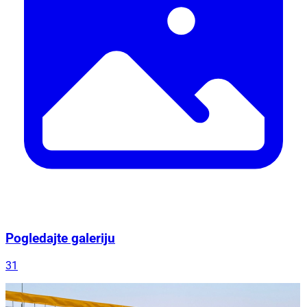
Pogledajte galeriju
31