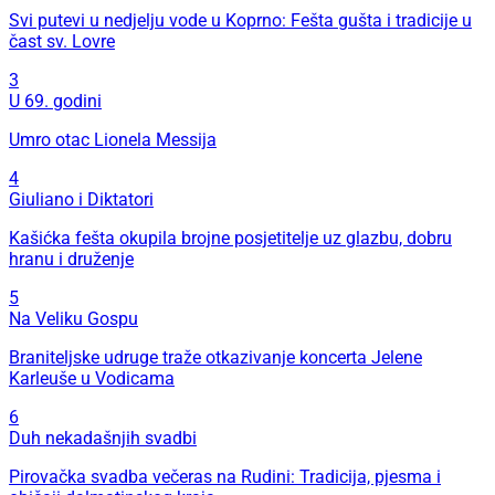
Svi putevi u nedjelju vode u Koprno: Fešta gušta i tradicije u
čast sv. Lovre
3
U 69. godini
Umro otac Lionela Messija
4
Giuliano i Diktatori
Kašićka fešta okupila brojne posjetitelje uz glazbu, dobru
hranu i druženje
5
Na Veliku Gospu
Braniteljske udruge traže otkazivanje koncerta Jelene
Karleuše u Vodicama
6
Duh nekadašnjih svadbi
Pirovačka svadba večeras na Rudini: Tradicija, pjesma i