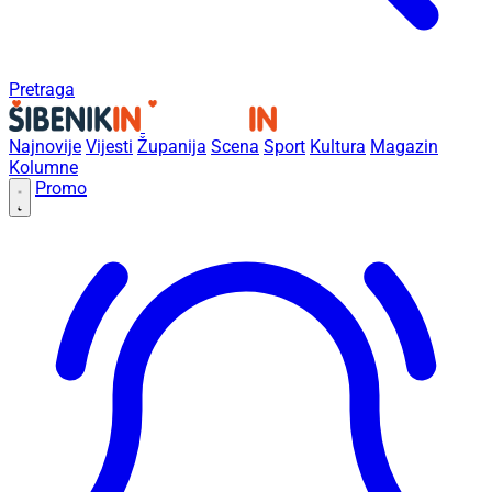
Pretraga
Najnovije
Vijesti
Županija
Scena
Sport
Kultura
Magazin
Kolumne
Promo