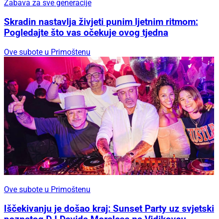
Zabava za sve generacije
Skradin nastavlja živjeti punim ljetnim ritmom:
Pogledajte što vas očekuje ovog tjedna
Ove subote u Primoštenu
Ove subote u Primoštenu
Iščekivanju je došao kraj: Sunset Party uz svjetski