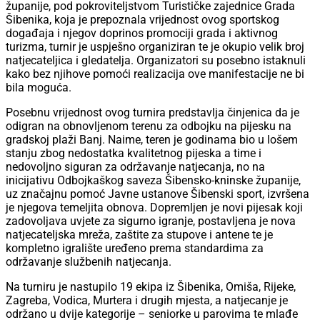
županije, pod pokroviteljstvom Turističke zajednice Grada
Šibenika, koja je prepoznala vrijednost ovog sportskog
događaja i njegov doprinos promociji grada i aktivnog
turizma, turnir je uspješno organiziran te je okupio velik broj
natjecateljica i gledatelja. Organizatori su posebno istaknuli
kako bez njihove pomoći realizacija ove manifestacije ne bi
bila moguća.
Posebnu vrijednost ovog turnira predstavlja činjenica da je
odigran na obnovljenom terenu za odbojku na pijesku na
gradskoj plaži Banj. Naime, teren je godinama bio u lošem
stanju zbog nedostatka kvalitetnog pijeska a time i
nedovoljno siguran za održavanje natjecanja, no na
inicijativu Odbojkaškog saveza Šibensko-kninske županije,
uz značajnu pomoć Javne ustanove Šibenski sport, izvršena
je njegova temeljita obnova. Dopremljen je novi pijesak koji
zadovoljava uvjete za sigurno igranje, postavljena je nova
natjecateljska mreža, zaštite za stupove i antene te je
kompletno igralište uređeno prema standardima za
održavanje službenih natjecanja.
Na turniru je nastupilo 19 ekipa iz Šibenika, Omiša, Rijeke,
Zagreba, Vodica, Murtera i drugih mjesta, a natjecanje je
održano u dvije kategorije – seniorke u parovima te mlađe