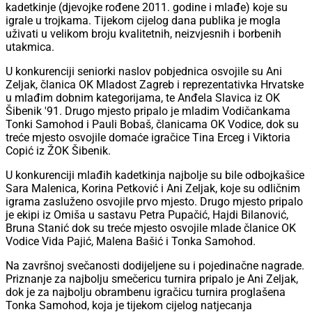
kadetkinje (djevojke rođene 2011. godine i mlađe) koje su
igrale u trojkama. Tijekom cijelog dana publika je mogla
uživati u velikom broju kvalitetnih, neizvjesnih i borbenih
utakmica.
U konkurenciji seniorki naslov pobjednica osvojile su Ani
Zeljak, članica OK Mladost Zagreb i reprezentativka Hrvatske
u mlađim dobnim kategorijama, te Anđela Slavica iz OK
Šibenik '91. Drugo mjesto pripalo je mladim Vodičankama
Tonki Samohod i Pauli Bobaš, članicama OK Vodice, dok su
treće mjesto osvojile domaće igračice Tina Erceg i Viktoria
Copić iz ŽOK Šibenik.
U konkurenciji mlađih kadetkinja najbolje su bile odbojkašice
Sara Malenica, Korina Petković i Ani Zeljak, koje su odličnim
igrama zasluženo osvojile prvo mjesto. Drugo mjesto pripalo
je ekipi iz Omiša u sastavu Petra Pupačić, Hajdi Bilanović,
Bruna Stanić dok su treće mjesto osvojile mlade članice OK
Vodice Vida Pajić, Malena Bašić i Tonka Samohod.
Na završnoj svečanosti dodijeljene su i pojedinačne nagrade.
Priznanje za najbolju smečericu turnira pripalo je Ani Zeljak,
dok je za najbolju obrambenu igračicu turnira proglašena
Tonka Samohod, koja je tijekom cijelog natjecanja