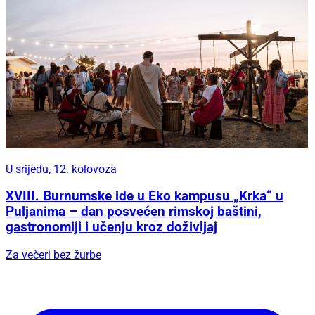
U srijedu, 12. kolovoza
XVIII. Burnumske ide u Eko kampusu „Krka“ u
Puljanima – dan posvećen rimskoj baštini,
gastronomiji i učenju kroz doživljaj
Za večeri bez žurbe