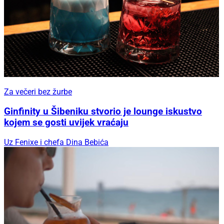
Za večeri bez žurbe
Ginfinity u Šibeniku stvorio je lounge iskustvo
kojem se gosti uvijek vraćaju
Uz Fenixe i chefa Dina Bebića