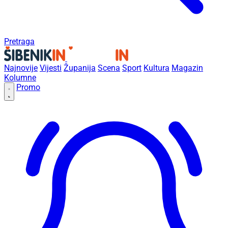
Pretraga
Najnovije
Vijesti
Županija
Scena
Sport
Kultura
Magazin
Kolumne
Promo