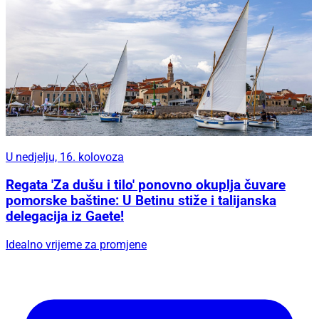
U nedjelju, 16. kolovoza
Regata 'Za dušu i tilo' ponovno okuplja čuvare
pomorske baštine: U Betinu stiže i talijanska
delegacija iz Gaete!
Idealno vrijeme za promjene