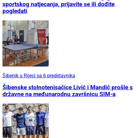
sportskog natjecanja, prijavite se ili dođite
pogledati
Šibenik u Rijeci sa 6 predstavnika
Šibenske stolnotenisačice Livić i Mandić prošle s
državne na međunarodnu završnicu SIM-a