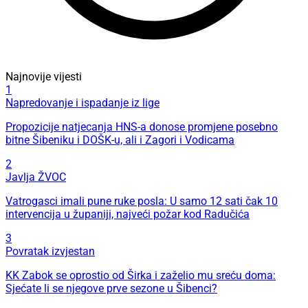
Najnovije vijesti
1
Napredovanje i ispadanje iz lige
Propozicije natjecanja HNS-a donose promjene posebno
bitne Šibeniku i DOŠK-u, ali i Zagori i Vodicama
2
Javlja ŽVOC
Vatrogasci imali pune ruke posla: U samo 12 sati čak 10
intervencija u županiji, najveći požar kod Radučića
3
Povratak izvjestan
KK Zabok se oprostio od Širka i zaželio mu sreću doma:
Sjećate li se njegove prve sezone u Šibenci?