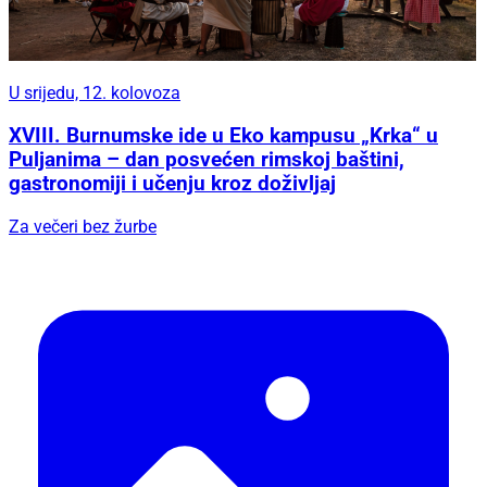
U srijedu, 12. kolovoza
XVIII. Burnumske ide u Eko kampusu „Krka“ u
Puljanima – dan posvećen rimskoj baštini,
gastronomiji i učenju kroz doživljaj
Za večeri bez žurbe