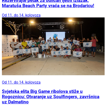
Rezervirajte petak za odličan ljetni izlazak:
Maratuša Beach Party vraća se na Brodaricu!
Od 11. do 14. kolovoza
Od 11. do 14. kolovoza
Svjetska elita Big Game ribolova stiže u
Rogoznicu: Otvaranje uz Soulfingers, završnica
uz Dalmatino