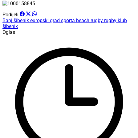
Podijeli
Banj
šibenik
europski grad sporta
beach rugby
rugby klub
šibenik
Oglas