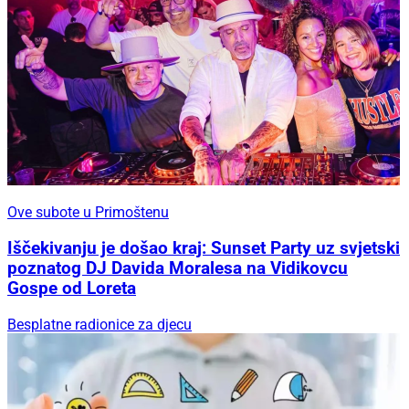
Ove subote u Primoštenu
Iščekivanju je došao kraj: Sunset Party uz svjetski
poznatog DJ Davida Moralesa na Vidikovcu
Gospe od Loreta
Besplatne radionice za djecu