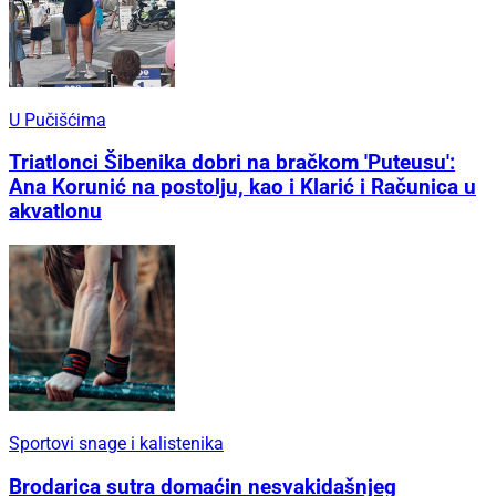
U Pučišćima
Triatlonci Šibenika dobri na bračkom 'Puteusu':
Ana Korunić na postolju, kao i Klarić i Računica u
akvatlonu
Sportovi snage i kalistenika
Brodarica sutra domaćin nesvakidašnjeg