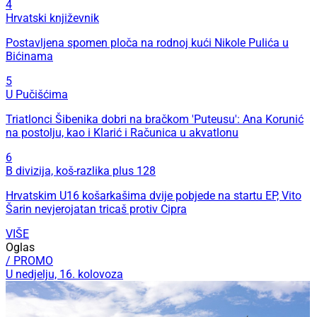
4
Hrvatski književnik
Postavljena spomen ploča na rodnoj kući Nikole Pulića u
Bićinama
5
U Pučišćima
Triatlonci Šibenika dobri na bračkom 'Puteusu': Ana Korunić
na postolju, kao i Klarić i Računica u akvatlonu
6
B divizija, koš-razlika plus 128
Hrvatskim U16 košarkašima dvije pobjede na startu EP, Vito
Šarin nevjerojatan tricaš protiv Cipra
VIŠE
Oglas
/ PROMO
U nedjelju, 16. kolovoza