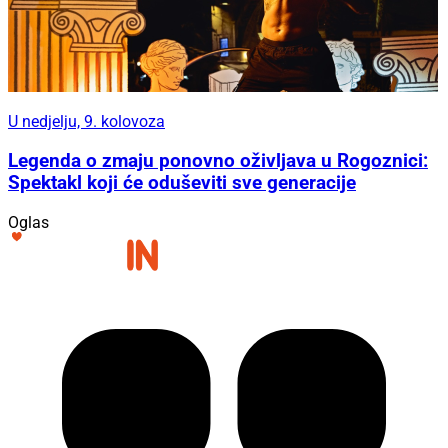
U nedjelju, 9. kolovoza
Legenda o zmaju ponovno oživljava u Rogoznici:
Spektakl koji će oduševiti sve generacije
Oglas