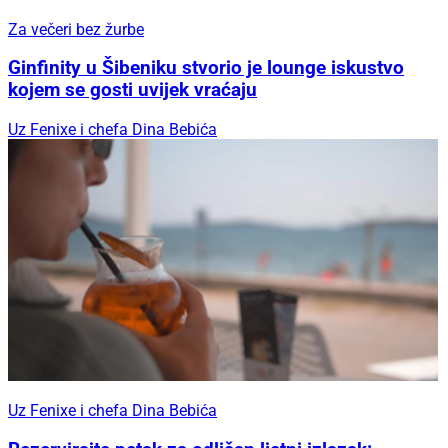
Za večeri bez žurbe
Ginfinity u Šibeniku stvorio je lounge iskustvo
kojem se gosti uvijek vraćaju
Uz Fenixe i chefa Dina Bebića
Uz Fenixe i chefa Dina Bebića