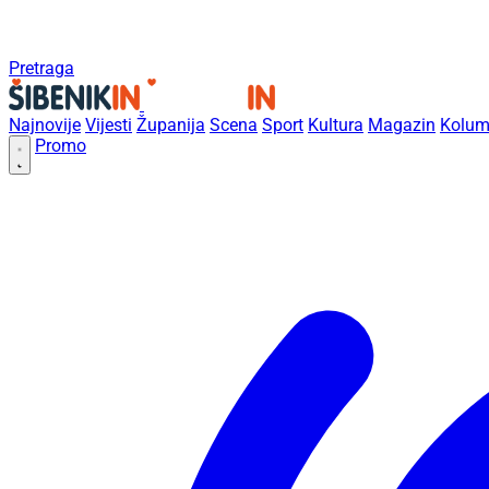
Pretraga
Najnovije
Vijesti
Županija
Scena
Sport
Kultura
Magazin
Kolum
Promo