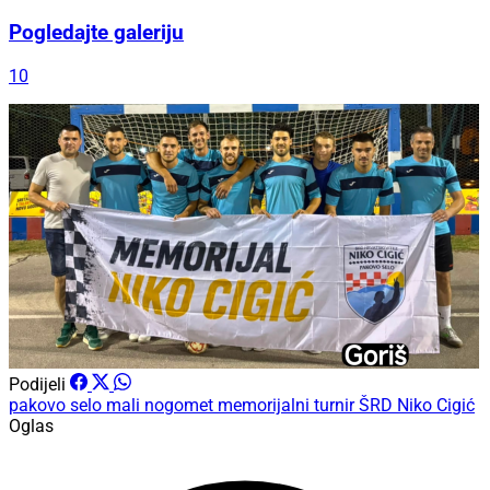
Pogledajte galeriju
10
Podijeli
pakovo selo
mali nogomet
memorijalni turnir
ŠRD Niko Cigić
Oglas