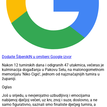
Dodajte ŠibenikIN u omiljeni Google izvor
Nakon 12 turnirskih dana i odigranih 47 utakmica, večeras je
kulminacija događanja u Pakovu Selu, na malonogometnom
memorijalu 'Niko Cigić', jednom od najznačajnijih turnira u
županiji.
Oglas
Još u srijedu, u nevjerojatno uzbudljivoj i emocijama
nabijenoj dječjoj večeri, uz krv, znoj i suze, doslovno, a ne
samo figurativno, saznali smo finaliste dječjeg turnira, a