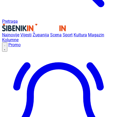
Pretraga
Najnovije
Vijesti
Županija
Scena
Sport
Kultura
Magazin
Kolumne
Promo