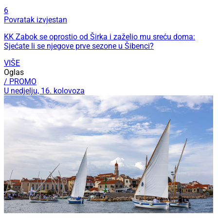
6
Povratak izvjestan
KK Zabok se oprostio od Širka i zaželio mu sreću doma:
Sjećate li se njegove prve sezone u Šibenci?
VIŠE
Oglas
/ PROMO
U nedjelju, 16. kolovoza