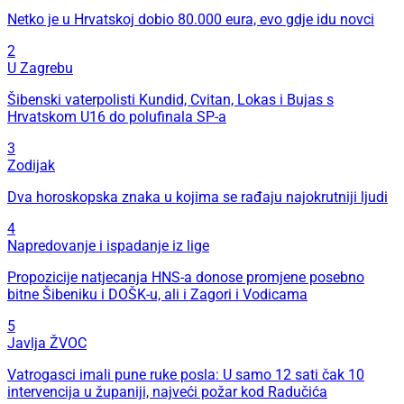
Netko je u Hrvatskoj dobio 80.000 eura, evo gdje idu novci
2
U Zagrebu
Šibenski vaterpolisti Kundid, Cvitan, Lokas i Bujas s
Hrvatskom U16 do polufinala SP-a
3
Zodijak
Dva horoskopska znaka u kojima se rađaju najokrutniji ljudi
4
Napredovanje i ispadanje iz lige
Propozicije natjecanja HNS-a donose promjene posebno
bitne Šibeniku i DOŠK-u, ali i Zagori i Vodicama
5
Javlja ŽVOC
Vatrogasci imali pune ruke posla: U samo 12 sati čak 10
intervencija u županiji, najveći požar kod Radučića