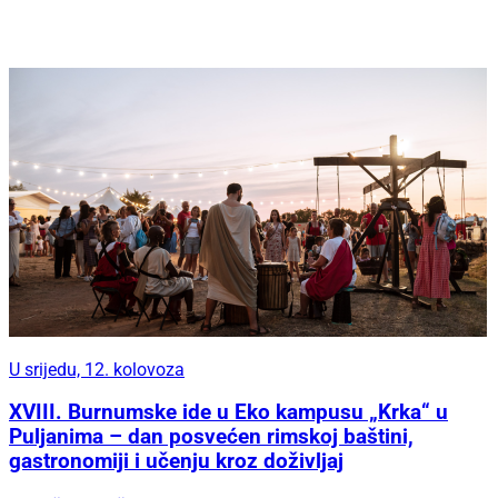
U srijedu, 12. kolovoza
XVIII. Burnumske ide u Eko kampusu „Krka“ u
Puljanima – dan posvećen rimskoj baštini,
gastronomiji i učenju kroz doživljaj