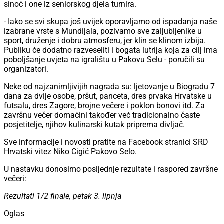
sinoć i one iz seniorskog djela turnira.
- Iako se svi skupa još uvijek oporavljamo od ispadanja naše
izabrane vrste s Mundijala, pozivamo sve zaljubljenike u
sport, druženje i dobru atmosferu, jer klin se klinom izbija.
Publiku će dodatno razveseliti i bogata lutrija koja za cilj ima
poboljšanje uvjeta na igralištu u Pakovu Selu - poručili su
organizatori.
Neke od najzanimljivijih nagrada su: ljetovanje u Biogradu 7
dana za dvije osobe, pršut, panceta, dres prvaka Hrvatske u
futsalu, dres Zagore, brojne večere i poklon bonovi itd. Za
završnu večer domaćini također već tradicionalno časte
posjetitelje, njihov kulinarski kutak priprema divljač.
Sve informacije i novosti pratite na Facebook stranici SRD
Hrvatski vitez Niko Cigić Pakovo Selo.
U nastavku donosimo posljednje rezultate i raspored završne
večeri:
Rezultati 1/2 finale, petak 3. lipnja
Oglas