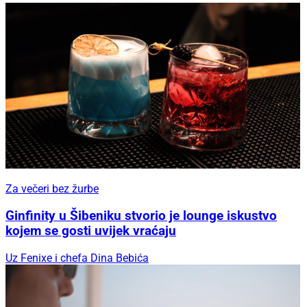
Za večeri bez žurbe
Ginfinity u Šibeniku stvorio je lounge iskustvo
kojem se gosti uvijek vraćaju
Uz Fenixe i chefa Dina Bebića