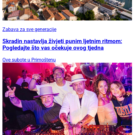
Zabava za sve generacije
Skradin nastavlja živjeti punim ljetnim ritmom:
Pogledajte što vas očekuje ovog tjedna
Ove subote u Primoštenu