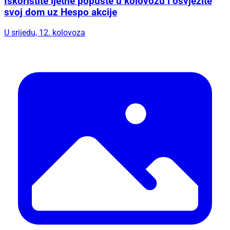
Iskoristite ljetne popuste u kolovozu i osvježite
svoj dom uz Hespo akcije
U srijedu, 12. kolovoza