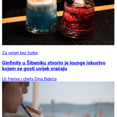
Za večeri bez žurbe
Ginfinity u Šibeniku stvorio je lounge iskustvo
kojem se gosti uvijek vraćaju
Uz Fenixe i chefa Dina Bebića