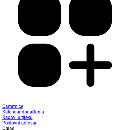
Osmrtnice
Kalendar događanja
Radovi u tijeku
Poslovni adresar
Oglas