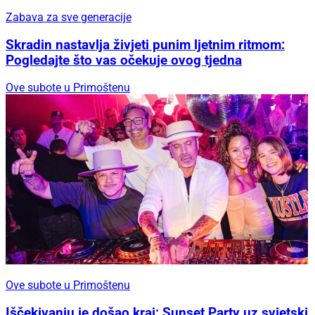
Zabava za sve generacije
Skradin nastavlja živjeti punim ljetnim ritmom:
Pogledajte što vas očekuje ovog tjedna
Ove subote u Primoštenu
Ove subote u Primoštenu
Iščekivanju je došao kraj: Sunset Party uz svjetski