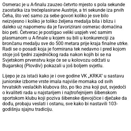
Osmerac je u A-finalu zauzeo četvrto mjesto s pola sekunde
zaostatka iza trećeplasirane Austrije, a tri sekunde iza prvih
Čeha, što već samo za sebe govori koliko je sve bilo
neizvjesno i koliko je toliko željena medalja bila i blizu i
daleko uz napomenu da je favorizirani osmerac domaćina
bio peti. Četverac je postigao veliki uspjeh već samim
plasmanom u A-finale u kojem su bili u konkurenciji za
brončanu medalju sve do 500 metara prije kraja finalne utrke.
Radi se o posadi koja je formirana tek nedavno i pred kojom
stoje još tjedni zajedničkog rada nakon kojih bi se na
Svjetskom prvenstvu koje će se u kolovozu održati u
Bugarskoj (Plovdiv) pokazali u još boljem svjetlu.
Lijepo je za istaći kako je i ove godine VK „KRKA" u sastavu
juniorske izborne vrste imala najviše momaka od svih
hrvatskih veslačkih klubova što, po tko zna koji put, svjedoči
o kvaliteti rada u najstarijem i najtrofejnijem šibenskom
sportskom klubu koji poziva šibenske djevojčice i dječake da
dođu, probaju veslati i ostanu, sve kako bi nastavili 103-
godišnju sjajnu tradiciju.