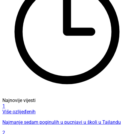
Najnovije vijesti
1
Više ozlijeđenih
Najmanje sedam poginulih u pucnjavi u školi u Tajlandu
2