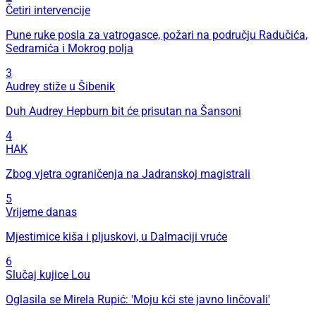
Četiri intervencije
Pune ruke posla za vatrogasce, požari na području Radučića,
Sedramića i Mokrog polja
3
Audrey stiže u Šibenik
Duh Audrey Hepburn bit će prisutan na Šansoni
4
HAK
Zbog vjetra ograničenja na Jadranskoj magistrali
5
Vrijeme danas
Mjestimice kiša i pljuskovi, u Dalmaciji vruće
6
Slučaj kujice Lou
Oglasila se Mirela Rupić: 'Moju kći ste javno linčovali'