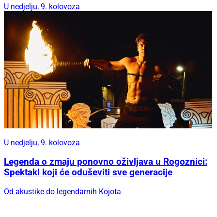
U nedjelju, 9. kolovoza
U nedjelju, 9. kolovoza
Legenda o zmaju ponovno oživljava u Rogoznici:
Spektakl koji će oduševiti sve generacije
Od akustike do legendarnih Kojota