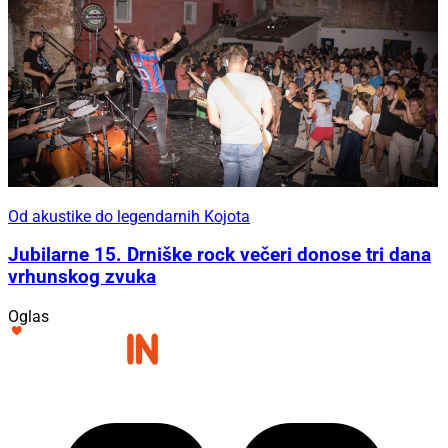
Od akustike do legendarnih Kojota
Jubilarne 15. Drniške rock večeri donose tri dana
vrhunskog zvuka
Oglas