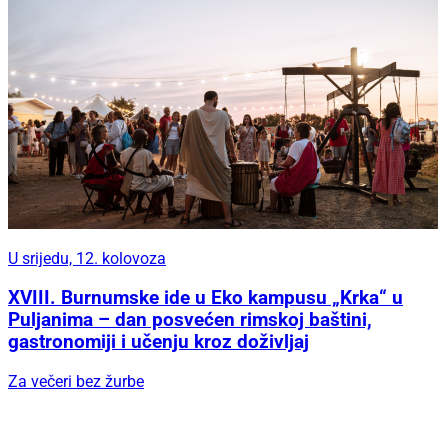
U srijedu, 12. kolovoza
XVIII. Burnumske ide u Eko kampusu „Krka“ u
Puljanima – dan posvećen rimskoj baštini,
gastronomiji i učenju kroz doživljaj
Za večeri bez žurbe