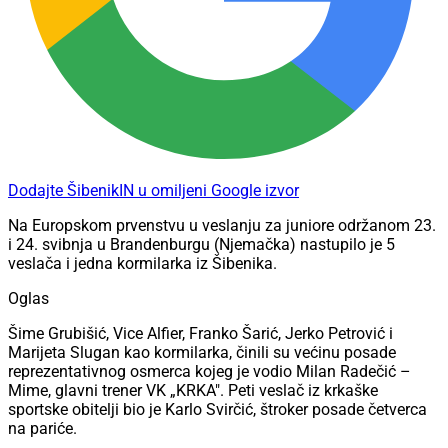
Dodajte ŠibenikIN u omiljeni Google izvor
Na Europskom prvenstvu u veslanju za juniore održanom 23.
i 24. svibnja u Brandenburgu (Njemačka) nastupilo je 5
veslača i jedna kormilarka iz Šibenika.
Oglas
Šime Grubišić, Vice Alfier, Franko Šarić, Jerko Petrović i
Marijeta Slugan kao kormilarka, činili su većinu posade
reprezentativnog osmerca kojeg je vodio Milan Radečić –
Mime, glavni trener VK „KRKA". Peti veslač iz krkaške
sportske obitelji bio je Karlo Svirčić, štroker posade četverca
na pariće.