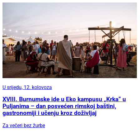
U srijedu, 12. kolovoza
XVIII. Burnumske ide u Eko kampusu „Krka“ u
Puljanima – dan posvećen rimskoj baštini,
gastronomiji i učenju kroz doživljaj
Za večeri bez žurbe