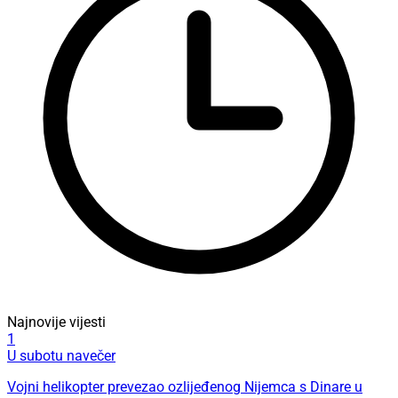
Najnovije vijesti
1
U subotu navečer
Vojni helikopter prevezao ozlijeđenog Nijemca s Dinare u