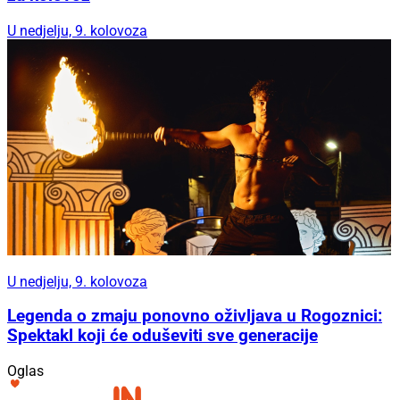
U nedjelju, 9. kolovoza
U nedjelju, 9. kolovoza
Legenda o zmaju ponovno oživljava u Rogoznici:
Spektakl koji će oduševiti sve generacije
Oglas