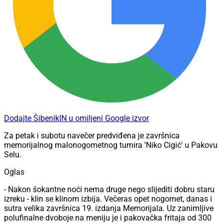
Dodajte ŠibenikIN u omiljeni Google izvor
Za petak i subotu navečer predviđena je završnica
memorijalnog malonogometnog turnira 'Niko Cigić' u Pakovu
Selu.
Oglas
- Nakon šokantne noći nema druge nego slijediti dobru staru
izreku - klin se klinom izbija. Večeras opet nogomet, danas i
sutra velika završnica 19. izdanja Memorijala. Uz zanimljive
polufinalne dvoboje na meniju je i pakovačka fritaja od 300