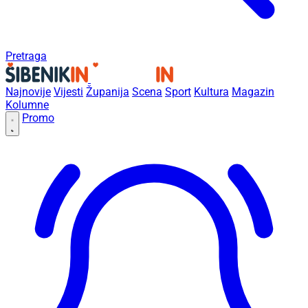
Pretraga
Najnovije
Vijesti
Županija
Scena
Sport
Kultura
Magazin
Kolumne
Promo