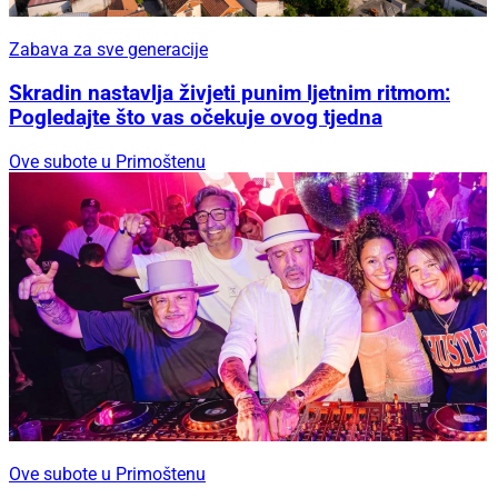
Zabava za sve generacije
Skradin nastavlja živjeti punim ljetnim ritmom:
Pogledajte što vas očekuje ovog tjedna
Ove subote u Primoštenu
Ove subote u Primoštenu