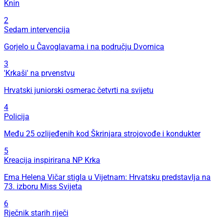
Knin
2
Sedam intervencija
Gorjelo u Čavoglavama i na području Dvornica
3
'Krkaši' na prvenstvu
Hrvatski juniorski osmerac četvrti na svijetu
4
Policija
Među 25 ozlijeđenih kod Škrinjara strojovođe i kondukter
5
Kreacija inspirirana NP Krka
Ema Helena Vičar stigla u Vijetnam: Hrvatsku predstavlja na
73. izboru Miss Svijeta
6
Rječnik starih riječi