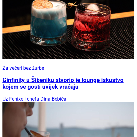
Za večeri bez žurbe
Ginfinity u Šibeniku stvorio je lounge iskustvo
kojem se gosti uvijek vraćaju
Uz Fenixe i chefa Dina Bebića