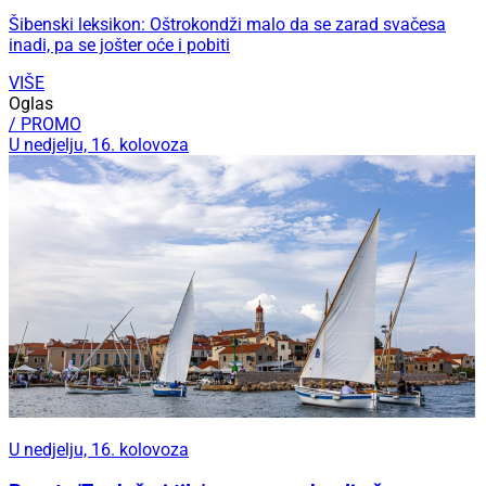
Šibenski leksikon: Oštrokondži malo da se zarad svačesa
inadi, pa se jošter oće i pobiti
VIŠE
Oglas
/ PROMO
U nedjelju, 16. kolovoza
U nedjelju, 16. kolovoza