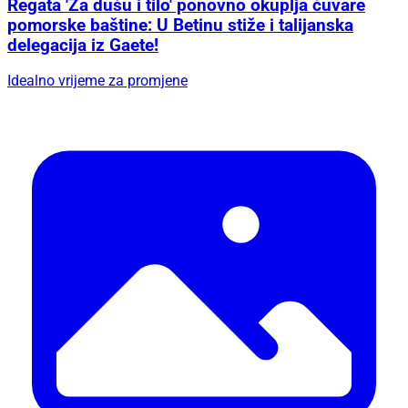
Regata 'Za dušu i tilo' ponovno okuplja čuvare
pomorske baštine: U Betinu stiže i talijanska
delegacija iz Gaete!
Idealno vrijeme za promjene