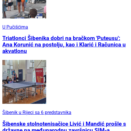
U Pučišćima
Triatlonci Šibenika dobri na bračkom 'Puteusu':
Ana Korunić na postolju, kao i Klarić i Računica u
akvatlonu
Šibenik u Rijeci sa 6 predstavnika
Šibenske stolnotenisačice Livić i Mandić prošle s
državne na međunarodnu završnicu SIM-a