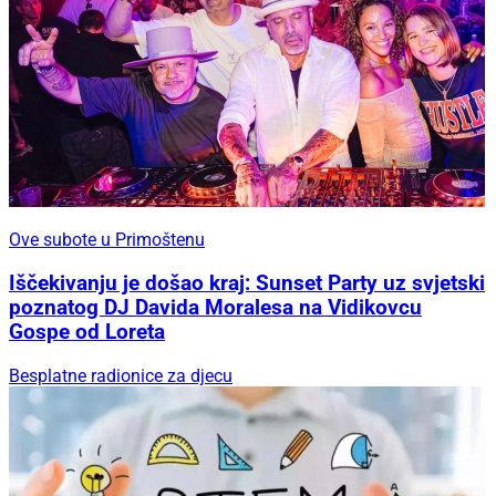
Ove subote u Primoštenu
Iščekivanju je došao kraj: Sunset Party uz svjetski
poznatog DJ Davida Moralesa na Vidikovcu
Gospe od Loreta
Besplatne radionice za djecu