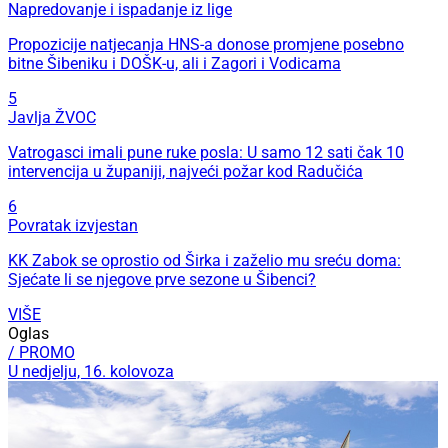
Napredovanje i ispadanje iz lige
Propozicije natjecanja HNS-a donose promjene posebno
bitne Šibeniku i DOŠK-u, ali i Zagori i Vodicama
5
Javlja ŽVOC
Vatrogasci imali pune ruke posla: U samo 12 sati čak 10
intervencija u županiji, najveći požar kod Radučića
6
Povratak izvjestan
KK Zabok se oprostio od Širka i zaželio mu sreću doma:
Sjećate li se njegove prve sezone u Šibenci?
VIŠE
Oglas
/ PROMO
U nedjelju, 16. kolovoza