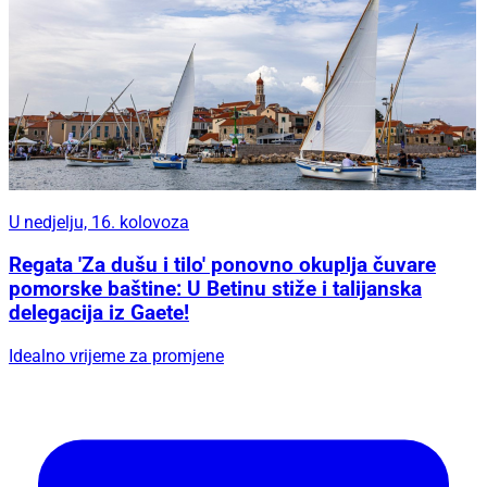
U nedjelju, 16. kolovoza
Regata 'Za dušu i tilo' ponovno okuplja čuvare
pomorske baštine: U Betinu stiže i talijanska
delegacija iz Gaete!
Idealno vrijeme za promjene