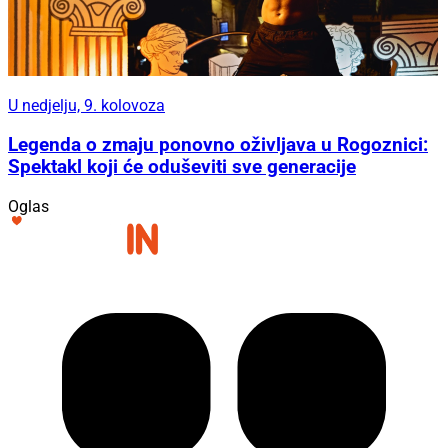
U nedjelju, 9. kolovoza
Legenda o zmaju ponovno oživljava u Rogoznici:
Spektakl koji će oduševiti sve generacije
Oglas