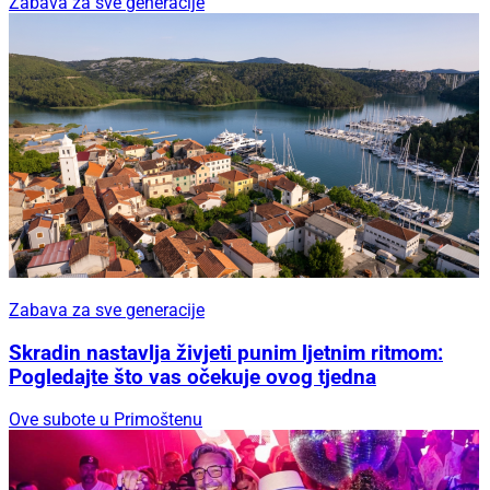
Zabava za sve generacije
Zabava za sve generacije
Skradin nastavlja živjeti punim ljetnim ritmom:
Pogledajte što vas očekuje ovog tjedna
Ove subote u Primoštenu