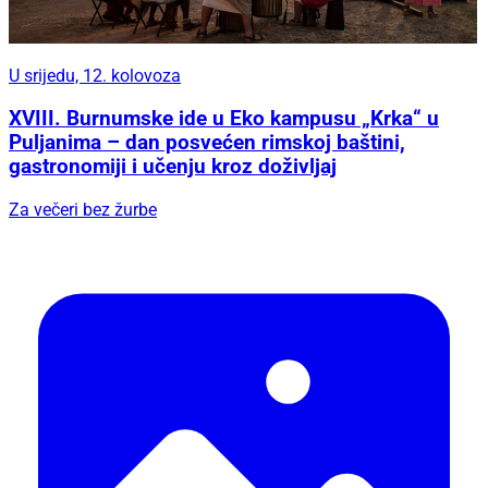
U srijedu, 12. kolovoza
XVIII. Burnumske ide u Eko kampusu „Krka“ u
Puljanima – dan posvećen rimskoj baštini,
gastronomiji i učenju kroz doživljaj
Za večeri bez žurbe