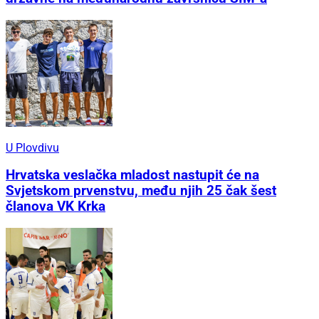
U Plovdivu
Hrvatska veslačka mladost nastupit će na
Svjetskom prvenstvu, među njih 25 čak šest
članova VK Krka