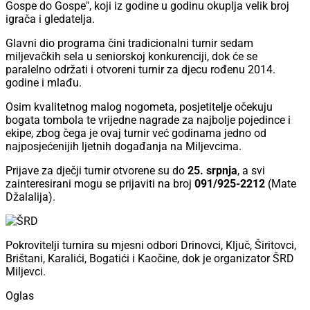
Gospe do Gospe", koji iz godine u godinu okuplja velik broj
igrača i gledatelja.
Glavni dio programa čini tradicionalni turnir sedam
miljevačkih sela u seniorskoj konkurenciji, dok će se
paralelno održati i otvoreni turnir za djecu rođenu 2014.
godine i mlađu.
Osim kvalitetnog malog nogometa, posjetitelje očekuju
bogata tombola te vrijedne nagrade za najbolje pojedince i
ekipe, zbog čega je ovaj turnir već godinama jedno od
najposjećenijih ljetnih događanja na Miljevcima.
Prijave za dječji turnir otvorene su do
25. srpnja
, a svi
zainteresirani mogu se prijaviti na broj
091/925-2212
(Mate
Džalalija).
Pokrovitelji turnira su mjesni odbori Drinovci, Ključ, Širitovci,
Brištani, Karalići, Bogatići i Kaočine, dok je organizator ŠRD
Miljevci.
Oglas