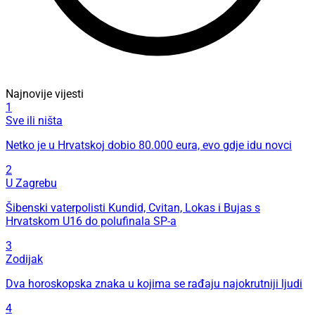
Najnovije vijesti
1
Sve ili ništa
Netko je u Hrvatskoj dobio 80.000 eura, evo gdje idu novci
2
U Zagrebu
Šibenski vaterpolisti Kundid, Cvitan, Lokas i Bujas s
Hrvatskom U16 do polufinala SP-a
3
Zodijak
Dva horoskopska znaka u kojima se rađaju najokrutniji ljudi
4