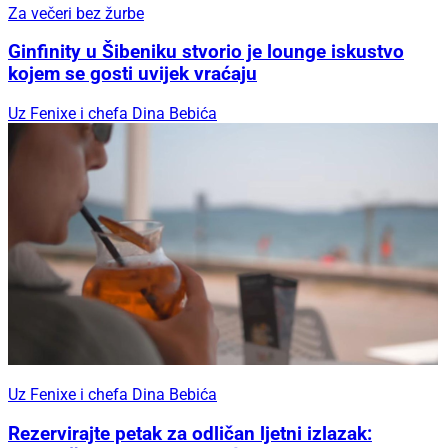
Za večeri bez žurbe
Ginfinity u Šibeniku stvorio je lounge iskustvo
kojem se gosti uvijek vraćaju
Uz Fenixe i chefa Dina Bebića
Uz Fenixe i chefa Dina Bebića
Rezervirajte petak za odličan ljetni izlazak: