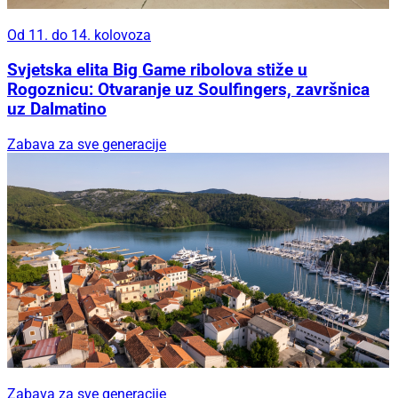
Od 11. do 14. kolovoza
Svjetska elita Big Game ribolova stiže u
Rogoznicu: Otvaranje uz Soulfingers, završnica
uz Dalmatino
Zabava za sve generacije
Zabava za sve generacije