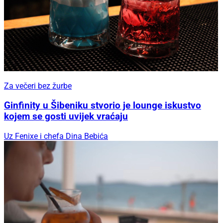
Za večeri bez žurbe
Ginfinity u Šibeniku stvorio je lounge iskustvo
kojem se gosti uvijek vraćaju
Uz Fenixe i chefa Dina Bebića