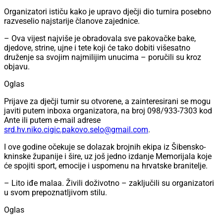
Organizatori ističu kako je upravo dječji dio turnira posebno
razveselio najstarije članove zajednice.
– Ova vijest najviše je obradovala sve pakovačke bake,
djedove, strine, ujne i tete koji će tako dobiti višesatno
druženje sa svojim najmilijim unucima – poručili su kroz
objavu.
Oglas
Prijave za dječji turnir su otvorene, a zainteresirani se mogu
javiti putem inboxa organizatora, na broj 098/933-7303 kod
Ante ili putem e-mail adrese
srd.hv.niko.cigic.pakovo.selo@gmail.com
.
I ove godine očekuje se dolazak brojnih ekipa iz Šibensko-
kninske županije i šire, uz još jedno izdanje Memorijala koje
će spojiti sport, emocije i uspomenu na hrvatske branitelje.
– Lito iđe malaa. Živili doživotno – zaključili su organizatori
u svom prepoznatljivom stilu.
Oglas