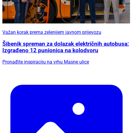
Važan korak prema zelenijem javnom prijevozu
Šibenik spreman za dolazak električnih autobusa:
Izgrađeno 12 punionica na kolodvoru
Pronađite inspiraciju na vrhu Masne ulice