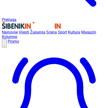
Pretraga
Najnovije
Vijesti
Županija
Scena
Sport
Kultura
Magazin
Kolumne
Promo