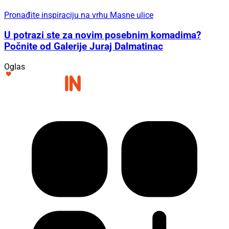
Pronađite inspiraciju na vrhu Masne ulice
U potrazi ste za novim posebnim komadima?
Počnite od Galerije Juraj Dalmatinac
Oglas