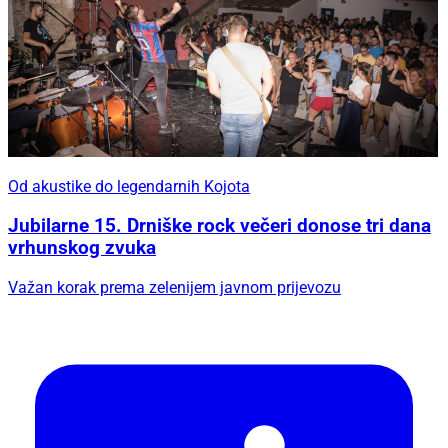
Od akustike do legendarnih Kojota
Jubilarne 15. Drniške rock večeri donose tri dana
vrhunskog zvuka
Važan korak prema zelenijem javnom prijevozu