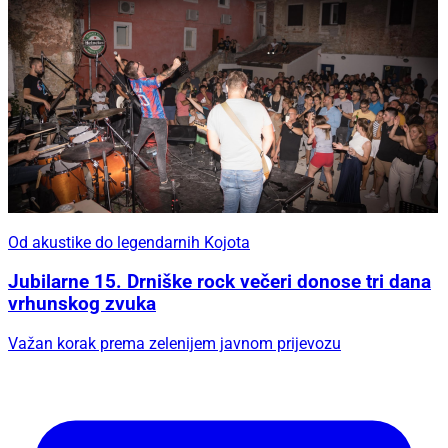
Od akustike do legendarnih Kojota
Jubilarne 15. Drniške rock večeri donose tri dana
vrhunskog zvuka
Važan korak prema zelenijem javnom prijevozu