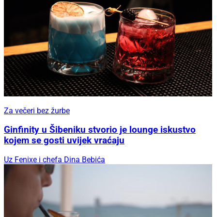
Za večeri bez žurbe
Ginfinity u Šibeniku stvorio je lounge iskustvo
kojem se gosti uvijek vraćaju
Uz Fenixe i chefa Dina Bebića