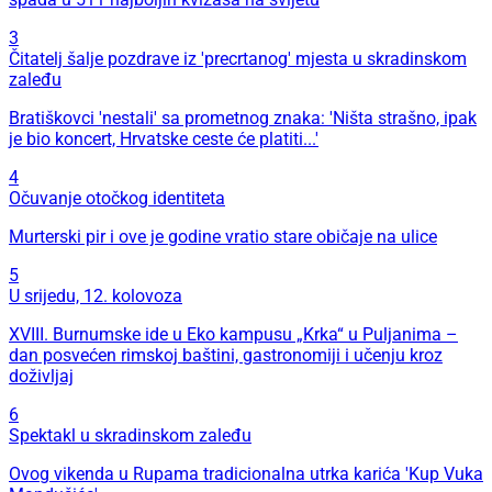
3
Čitatelj šalje pozdrave iz 'precrtanog' mjesta u skradinskom
zaleđu
Bratiškovci 'nestali' sa prometnog znaka: 'Ništa strašno, ipak
je bio koncert, Hrvatske ceste će platiti...'
4
Očuvanje otočkog identiteta
Murterski pir i ove je godine vratio stare običaje na ulice
5
U srijedu, 12. kolovoza
XVIII. Burnumske ide u Eko kampusu „Krka“ u Puljanima –
dan posvećen rimskoj baštini, gastronomiji i učenju kroz
doživljaj
6
Spektakl u skradinskom zaleđu
Ovog vikenda u Rupama tradicionalna utrka karića 'Kup Vuka