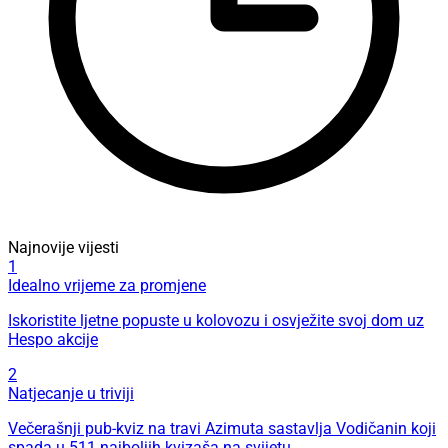
Najnovije vijesti
1
Idealno vrijeme za promjene
Iskoristite ljetne popuste u kolovozu i osvježite svoj dom uz
Hespo akcije
2
Natjecanje u triviji
Večerašnji pub-kviz na travi Azimuta sastavlja Vodičanin koji
spada u 511 najboljih kvizaša na svijetu