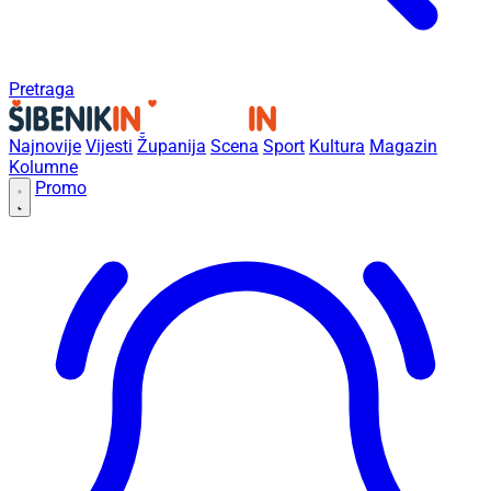
Pretraga
Najnovije
Vijesti
Županija
Scena
Sport
Kultura
Magazin
Kolumne
Promo