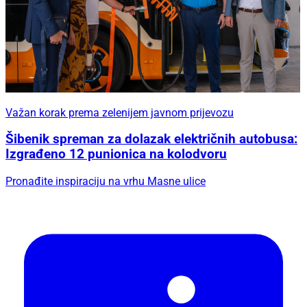
Važan korak prema zelenijem javnom prijevozu
Šibenik spreman za dolazak električnih autobusa:
Izgrađeno 12 punionica na kolodvoru
Pronađite inspiraciju na vrhu Masne ulice