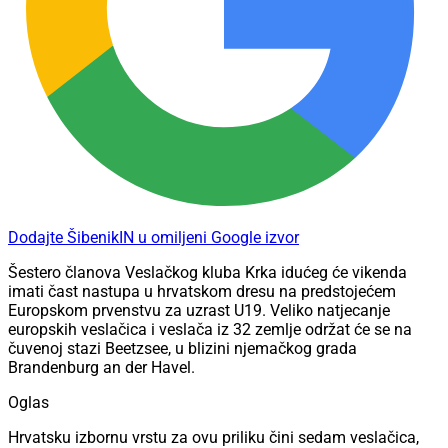
Dodajte ŠibenikIN u omiljeni Google izvor
Šestero članova Veslačkog kluba Krka idućeg će vikenda
imati čast nastupa u hrvatskom dresu na predstojećem
Europskom prvenstvu za uzrast U19. Veliko natjecanje
europskih veslačica i veslača iz 32 zemlje održat će se na
čuvenoj stazi Beetzsee, u blizini njemačkog grada
Brandenburg an der Havel.
Oglas
Hrvatsku izbornu vrstu za ovu priliku čini sedam veslačica,