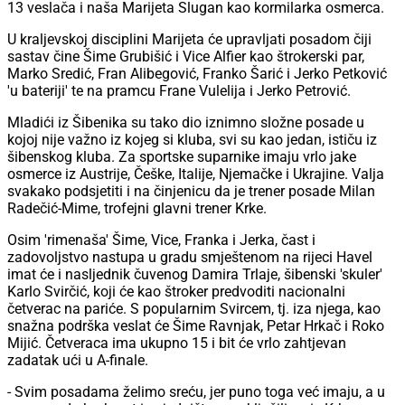
13 veslača i naša Marijeta Slugan kao kormilarka osmerca.
U kraljevskoj disciplini Marijeta će upravljati posadom čiji
sastav čine Šime Grubišić i Vice Alfier kao štrokerski par,
Marko Sredić, Fran Alibegović, Franko Šarić i Jerko Petković
'u bateriji' te na pramcu Frane Vulelija i Jerko Petrović.
Mladići iz Šibenika su tako dio iznimno složne posade u
kojoj nije važno iz kojeg si kluba, svi su kao jedan, ističu iz
šibenskog kluba. Za sportske suparnike imaju vrlo jake
osmerce iz Austrije, Češke, Italije, Njemačke i Ukrajine. Valja
svakako podsjetiti i na činjenicu da je trener posade Milan
Radečić-Mime, trofejni glavni trener Krke.
Osim 'rimenaša' Šime, Vice, Franka i Jerka, čast i
zadovoljstvo nastupa u gradu smještenom na rijeci Havel
imat će i nasljednik čuvenog Damira Trlaje, šibenski 'skuler'
Karlo Svirčić, koji će kao štroker predvoditi nacionalni
četverac na pariće. S popularnim Svircem, tj. iza njega, kao
snažna podrška veslat će Šime Ravnjak, Petar Hrkač i Roko
Mijić. Četveraca ima ukupno 15 i bit će vrlo zahtjevan
zadatak ući u A-finale.
- Svim posadama želimo sreću, jer puno toga već imaju, a u