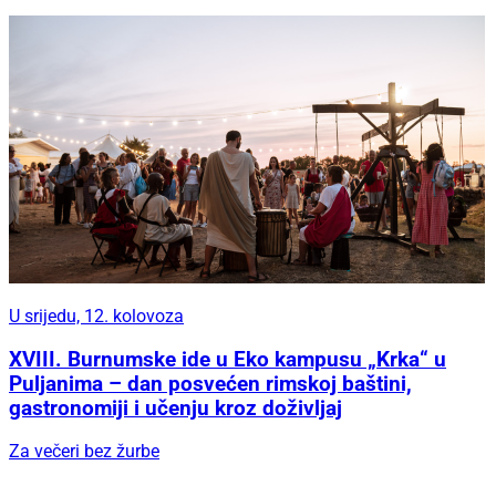
U srijedu, 12. kolovoza
XVIII. Burnumske ide u Eko kampusu „Krka“ u
Puljanima – dan posvećen rimskoj baštini,
gastronomiji i učenju kroz doživljaj
Za večeri bez žurbe