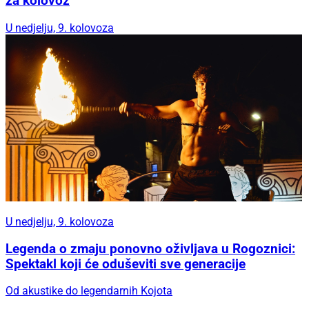
za kolovoz
U nedjelju, 9. kolovoza
U nedjelju, 9. kolovoza
Legenda o zmaju ponovno oživljava u Rogoznici:
Spektakl koji će oduševiti sve generacije
Od akustike do legendarnih Kojota