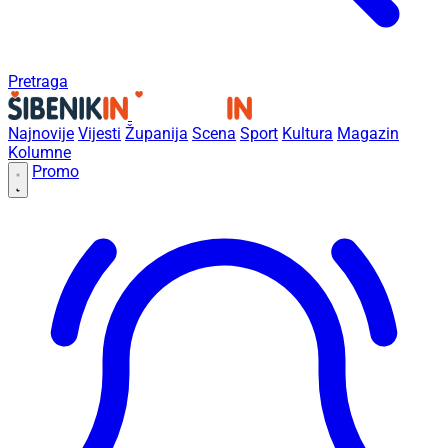
Pretraga
Najnovije
Vijesti
Županija
Scena
Sport
Kultura
Magazin
Kolumne
Promo