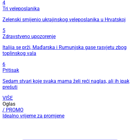
4
Tri veleposlanika
Zelenski smijenio ukrajinskog veleposlanika u Hrvatskoj
5
Zdravstveno upozorenje
Italija se prži, Mađarska i Rumunjska gase rasvjetu zbog
toplinskog vala
6
Pritisak
Sedam stvari koje svaka mama želi reći naglas, ali ih ipak
prešuti
VIŠE
Oglas
/ PROMO
Idealno vrijeme za promjene