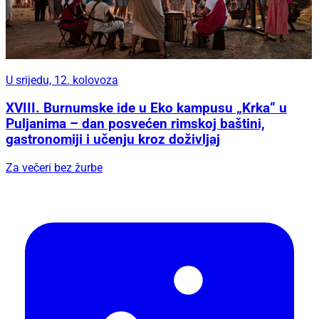
U srijedu, 12. kolovoza
XVIII. Burnumske ide u Eko kampusu „Krka“ u
Puljanima – dan posvećen rimskoj baštini,
gastronomiji i učenju kroz doživljaj
Za večeri bez žurbe