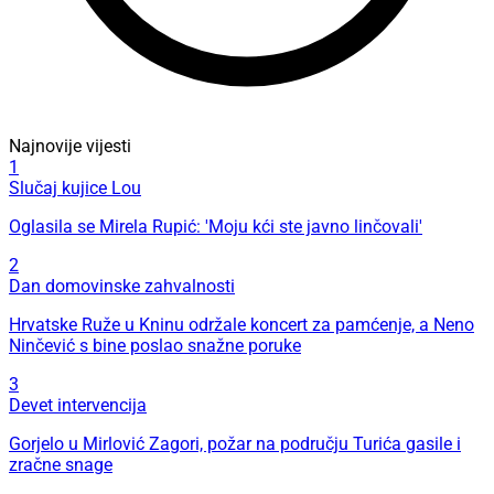
Najnovije vijesti
1
Slučaj kujice Lou
Oglasila se Mirela Rupić: 'Moju kći ste javno linčovali'
2
Dan domovinske zahvalnosti
Hrvatske Ruže u Kninu održale koncert za pamćenje, a Neno
Ninčević s bine poslao snažne poruke
3
Devet intervencija
Gorjelo u Mirlović Zagori, požar na području Turića gasile i
zračne snage