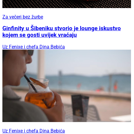
Za večeri bez žurbe
Ginfinity u Šibeniku stvorio je lounge iskustvo
kojem se gosti uvijek vraćaju
Uz Fenixe i chefa Dina Bebića
Uz Fenixe i chefa Dina Bebića