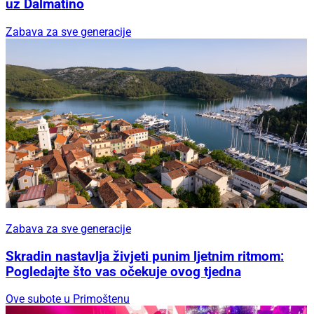
uz Dalmatino
Zabava za sve generacije
Zabava za sve generacije
Skradin nastavlja živjeti punim ljetnim ritmom:
Pogledajte što vas očekuje ovog tjedna
Ove subote u Primoštenu