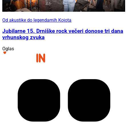
Od akustike do legendarnih Kojota
Jubilarne 15. Drniške rock večeri donose tri dana
vrhunskog zvuka
Oglas