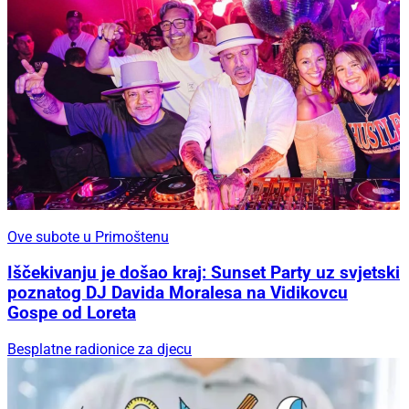
Ove subote u Primoštenu
Iščekivanju je došao kraj: Sunset Party uz svjetski
poznatog DJ Davida Moralesa na Vidikovcu
Gospe od Loreta
Besplatne radionice za djecu