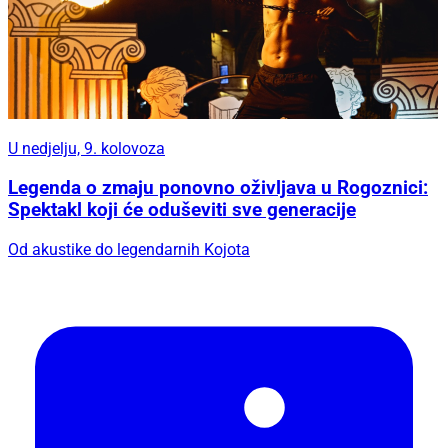
U nedjelju, 9. kolovoza
Legenda o zmaju ponovno oživljava u Rogoznici:
Spektakl koji će oduševiti sve generacije
Od akustike do legendarnih Kojota