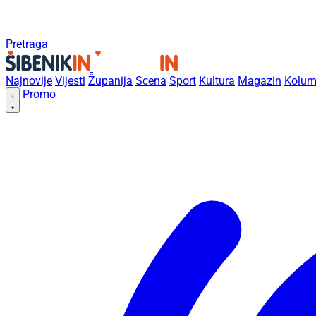
Pretraga
Najnovije
Vijesti
Županija
Scena
Sport
Kultura
Magazin
Kolum
Promo