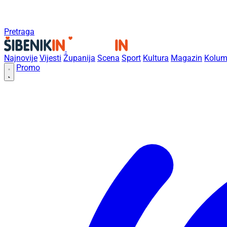
Pretraga
Najnovije
Vijesti
Županija
Scena
Sport
Kultura
Magazin
Kolum
Promo