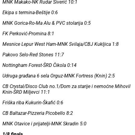
MNK Makako-NK Rudar Siverić 10:1
Ekipa s termina-Beštije 0:6
MNK Gorica-Ro-Ma Alu & PVC stolarija 0:5
FK Perković-Promina 8:1
Mesnice Lepur West Ham-MNK Svilaja/CBJ Kukljica 1:8
Pakovo Selo-Red Stones 11:7
Nottingham Forest-ŠRD Čikola 0:14
Udruga građana 6 sela Orguz-MNK Fortress (Knin) 2:5
CB Crystal/Disco Club no.1/Dom za starije i nemoćne Mihovil
Knin-ŠRD Miljevci 11:1
Friška riba Kukurin-Škafić 0:6
CB Baltazar-Pizzeria Picobello 8:2
MNK Otavice i prijatelji-MNK Skradin 5:0
1/8 finala