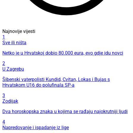
Najnovije vijesti
1
Sve ili ništa
Netko je u Hrvatskoj dobio 80.000 eura, evo gdje idu novci
2
U Zagrebu
Šibenski vaterpolisti Kundid, Cvitan, Lokas i Bujas s
Hrvatskom U16 do polufinala SP-a
3
Zodijak
Dva horoskopska znaka u kojima se rađaju najokrutniji ljudi
4
Napredovanje i ispadanje iz lige