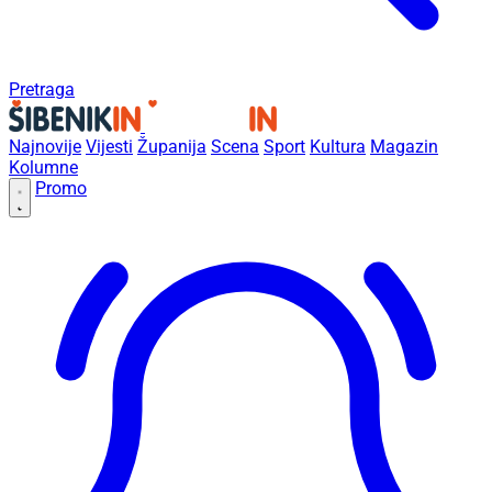
Pretraga
Najnovije
Vijesti
Županija
Scena
Sport
Kultura
Magazin
Kolumne
Promo