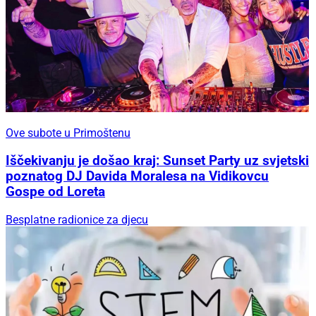
Ove subote u Primoštenu
Iščekivanju je došao kraj: Sunset Party uz svjetski
poznatog DJ Davida Moralesa na Vidikovcu
Gospe od Loreta
Besplatne radionice za djecu