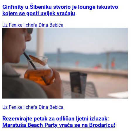
Ginfinity u Šibeniku stvorio je lounge iskustvo
kojem se gosti uvijek vraćaju
Uz Fenixe i chefa Dina Bebića
Uz Fenixe i chefa Dina Bebića
Rezervirajte petak za odličan ljetni izlazak:
Maratuša Beach Party vraća se na Brodaricu!