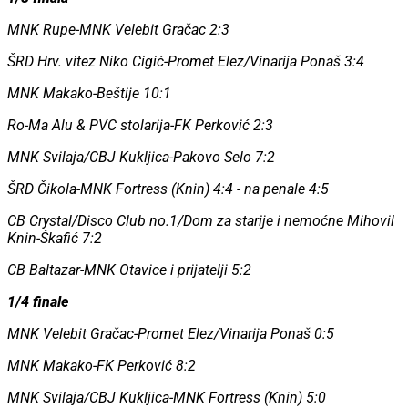
MNK Rupe-MNK Velebit Gračac 2:3
ŠRD Hrv. vitez Niko Cigić-Promet Elez/Vinarija Ponaš 3:4
MNK Makako-Beštije 10:1
Ro-Ma Alu & PVC stolarija-FK Perković 2:3
MNK Svilaja/CBJ Kukljica-Pakovo Selo 7:2
ŠRD Čikola-MNK Fortress (Knin) 4:4 - na penale 4:5
CB Crystal/Disco Club no.1/Dom za starije i nemoćne Mihovil
Knin-Škafić 7:2
CB Baltazar-MNK Otavice i prijatelji 5:2
1/4 finale
MNK Velebit Gračac-Promet Elez/Vinarija Ponaš 0:5
MNK Makako-FK Perković 8:2
MNK Svilaja/CBJ Kukljica-MNK Fortress (Knin) 5:0