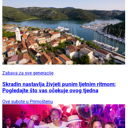
Zabava za sve generacije
Skradin nastavlja živjeti punim ljetnim ritmom:
Pogledajte što vas očekuje ovog tjedna
Ove subote u Primoštenu