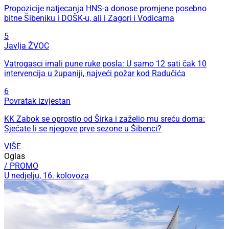
Propozicije natjecanja HNS-a donose promjene posebno
bitne Šibeniku i DOŠK-u, ali i Zagori i Vodicama
5
Javlja ŽVOC
Vatrogasci imali pune ruke posla: U samo 12 sati čak 10
intervencija u županiji, najveći požar kod Radučića
6
Povratak izvjestan
KK Zabok se oprostio od Širka i zaželio mu sreću doma:
Sjećate li se njegove prve sezone u Šibenci?
VIŠE
Oglas
/ PROMO
U nedjelju, 16. kolovoza