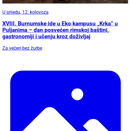
U srijedu, 12. kolovoza
XVIII. Burnumske ide u Eko kampusu „Krka“ u
Puljanima – dan posvećen rimskoj baštini,
gastronomiji i učenju kroz doživljaj
Za večeri bez žurbe