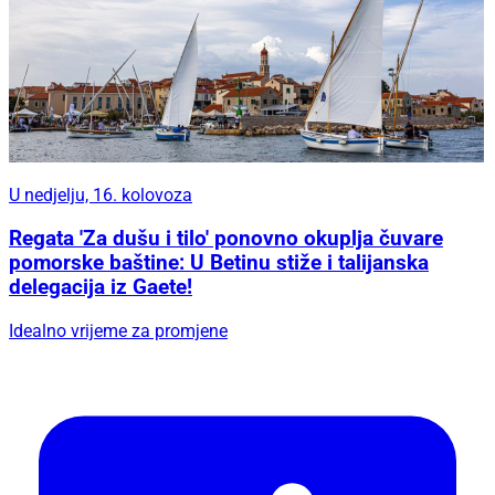
U nedjelju, 16. kolovoza
Regata 'Za dušu i tilo' ponovno okuplja čuvare
pomorske baštine: U Betinu stiže i talijanska
delegacija iz Gaete!
Idealno vrijeme za promjene