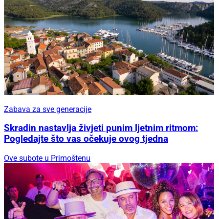
Zabava za sve generacije
Skradin nastavlja živjeti punim ljetnim ritmom:
Pogledajte što vas očekuje ovog tjedna
Ove subote u Primoštenu