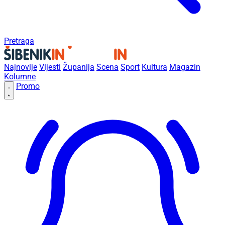
Pretraga
Najnovije
Vijesti
Županija
Scena
Sport
Kultura
Magazin
Kolumne
Promo