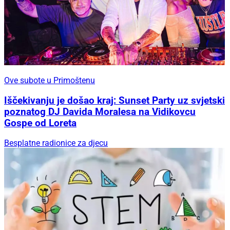
Ove subote u Primoštenu
Iščekivanju je došao kraj: Sunset Party uz svjetski
poznatog DJ Davida Moralesa na Vidikovcu
Gospe od Loreta
Besplatne radionice za djecu