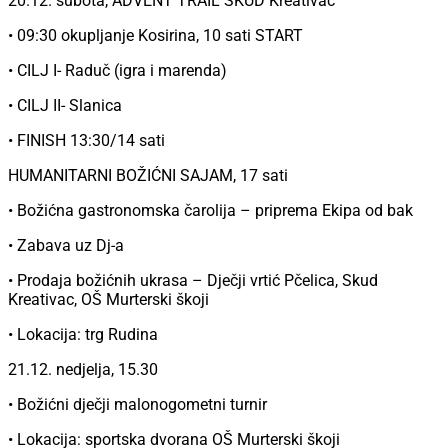
20.12. subota, ADVENT TRAIL SKUD Kreativac
• 09:30 okupljanje Kosirina, 10 sati START
• CILJ I- Raduč (igra i marenda)
• CILJ II- Slanica
• FINISH 13:30/14 sati
HUMANITARNI BOŽIĆNI SAJAM, 17 sati
• Božićna gastronomska čarolija – priprema Ekipa od bak
• Zabava uz Dj-a
• Prodaja božićnih ukrasa – Dječji vrtić Pčelica, Skud
Kreativac, OŠ Murterski škoji
• Lokacija: trg Rudina
21.12. nedjelja, 15.30
• Božićni dječji malonogometni turnir
• Lokacija: sportska dvorana OŠ Murterski škoji