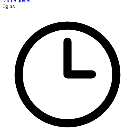
Murter
advent
Oglas