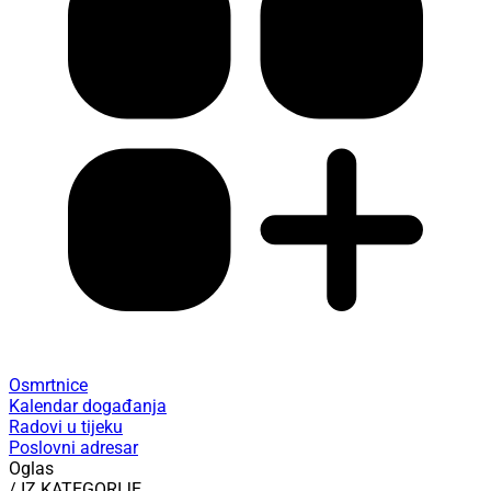
Osmrtnice
Kalendar događanja
Radovi u tijeku
Poslovni adresar
Oglas
/ IZ KATEGORIJE