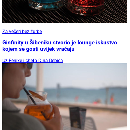
Za večeri bez žurbe
Ginfinity u Šibeniku stvorio je lounge iskustvo
kojem se gosti uvijek vraćaju
Uz Fenixe i chefa Dina Bebića