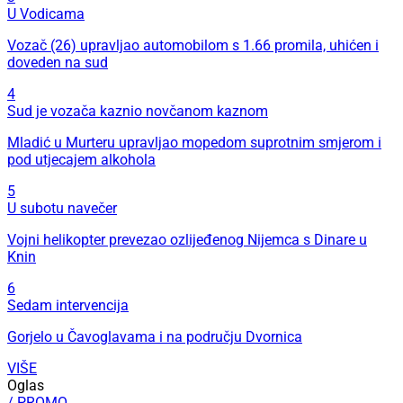
U Vodicama
Vozač (26) upravljao automobilom s 1.66 promila, uhićen i
doveden na sud
4
Sud je vozača kaznio novčanom kaznom
Mladić u Murteru upravljao mopedom suprotnim smjerom i
pod utjecajem alkohola
5
U subotu navečer
Vojni helikopter prevezao ozlijeđenog Nijemca s Dinare u
Knin
6
Sedam intervencija
Gorjelo u Čavoglavama i na području Dvornica
VIŠE
Oglas
/ PROMO