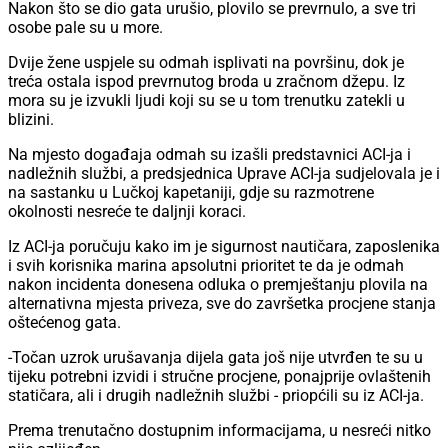
Nakon što se dio gata urušio, plovilo se prevrnulo, a sve tri
osobe pale su u more.
Dvije žene uspjele su odmah isplivati na površinu, dok je
treća ostala ispod prevrnutog broda u zračnom džepu. Iz
mora su je izvukli ljudi koji su se u tom trenutku zatekli u
blizini.
Na mjesto događaja odmah su izašli predstavnici ACI-ja i
nadležnih službi, a predsjednica Uprave ACI-ja sudjelovala je i
na sastanku u Lučkoj kapetaniji, gdje su razmotrene
okolnosti nesreće te daljnji koraci.
Iz ACI-ja poručuju kako im je sigurnost nautičara, zaposlenika
i svih korisnika marina apsolutni prioritet te da je odmah
nakon incidenta donesena odluka o premještanju plovila na
alternativna mjesta priveza, sve do završetka procjene stanja
oštećenog gata.
-Točan uzrok urušavanja dijela gata još nije utvrđen te su u
tijeku potrebni izvidi i stručne procjene, ponajprije ovlaštenih
statičara, ali i drugih nadležnih službi - priopćili su iz ACI-ja.
Prema trenutačno dostupnim informacijama, u nesreći nitko