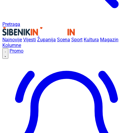
Pretraga
Najnovije
Vijesti
Županija
Scena
Sport
Kultura
Magazin
Kolumne
Promo