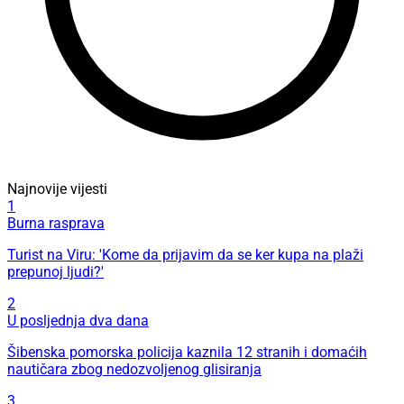
Najnovije vijesti
1
Burna rasprava
Turist na Viru: 'Kome da prijavim da se ker kupa na plaži
prepunoj ljudi?'
2
U posljednja dva dana
Šibenska pomorska policija kaznila 12 stranih i domaćih
nautičara zbog nedozvoljenog glisiranja
3