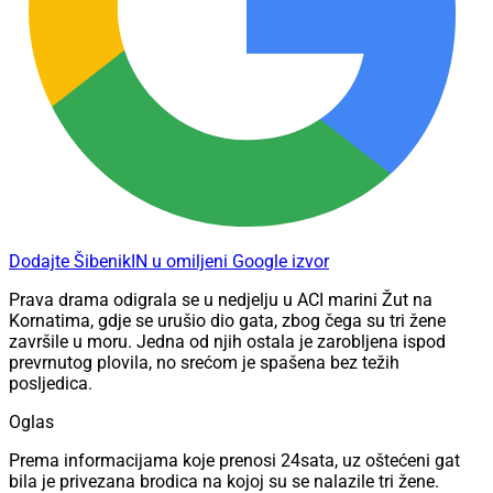
Dodajte ŠibenikIN u omiljeni Google izvor
Prava drama odigrala se u nedjelju u ACI marini Žut na
Kornatima, gdje se urušio dio gata, zbog čega su tri žene
završile u moru. Jedna od njih ostala je zarobljena ispod
prevrnutog plovila, no srećom je spašena bez težih
posljedica.
Oglas
Prema informacijama koje prenosi 24sata, uz oštećeni gat
bila je privezana brodica na kojoj su se nalazile tri žene.