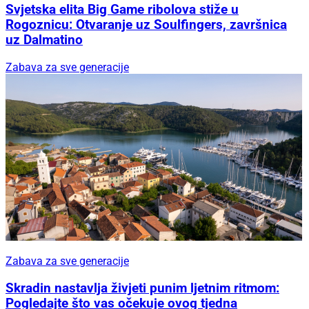
Svjetska elita Big Game ribolova stiže u
Rogoznicu: Otvaranje uz Soulfingers, završnica
uz Dalmatino
Zabava za sve generacije
Zabava za sve generacije
Skradin nastavlja živjeti punim ljetnim ritmom:
Pogledajte što vas očekuje ovog tjedna