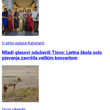
U atriju palače Katunarić
Mladi glasovi oduševili Tisno: Ljetna škola solo
pjevanja završila velikim koncertom
Ovog vikenda