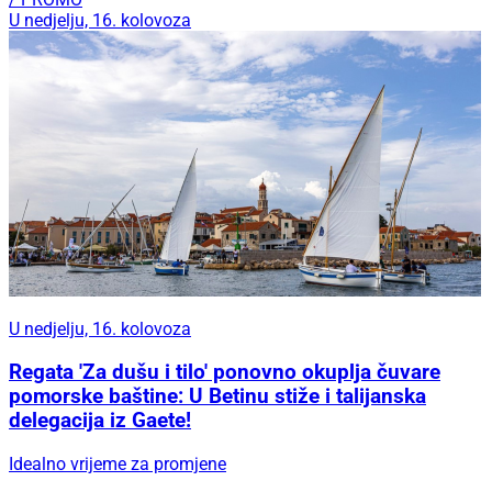
U nedjelju, 16. kolovoza
U nedjelju, 16. kolovoza
Regata 'Za dušu i tilo' ponovno okuplja čuvare
pomorske baštine: U Betinu stiže i talijanska
delegacija iz Gaete!
Idealno vrijeme za promjene