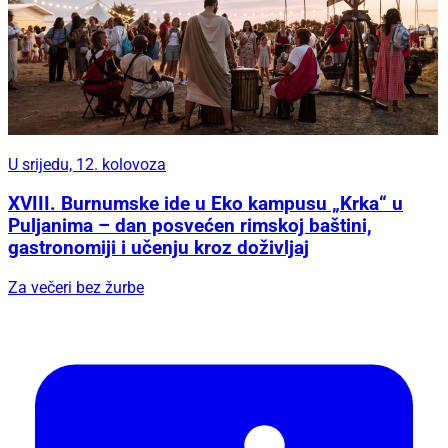
U srijedu, 12. kolovoza
XVIII. Burnumske ide u Eko kampusu „Krka“ u
Puljanima – dan posvećen rimskoj baštini,
gastronomiji i učenju kroz doživljaj
Za večeri bez žurbe