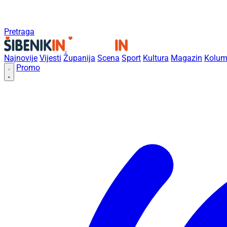
Pretraga
Najnovije
Vijesti
Županija
Scena
Sport
Kultura
Magazin
Kolum
Promo