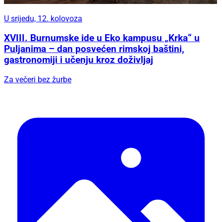
U srijedu, 12. kolovoza
XVIII. Burnumske ide u Eko kampusu „Krka“ u
Puljanima – dan posvećen rimskoj baštini,
gastronomiji i učenju kroz doživljaj
Za večeri bez žurbe