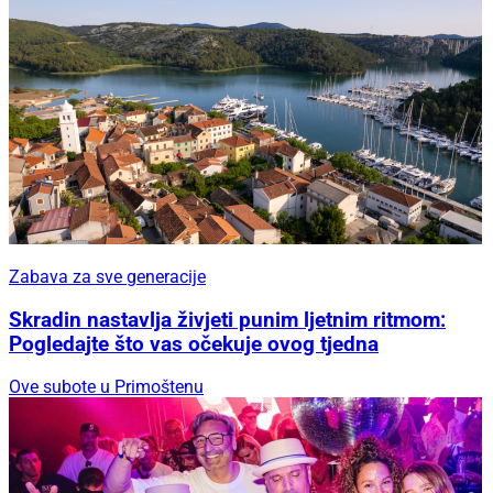
Zabava za sve generacije
Skradin nastavlja živjeti punim ljetnim ritmom:
Pogledajte što vas očekuje ovog tjedna
Ove subote u Primoštenu