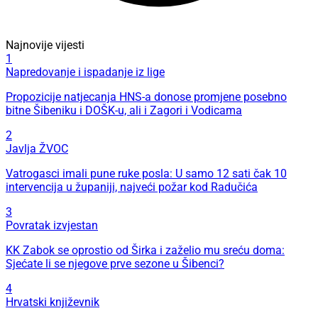
Najnovije vijesti
1
Napredovanje i ispadanje iz lige
Propozicije natjecanja HNS-a donose promjene posebno
bitne Šibeniku i DOŠK-u, ali i Zagori i Vodicama
2
Javlja ŽVOC
Vatrogasci imali pune ruke posla: U samo 12 sati čak 10
intervencija u županiji, najveći požar kod Radučića
3
Povratak izvjestan
KK Zabok se oprostio od Širka i zaželio mu sreću doma:
Sjećate li se njegove prve sezone u Šibenci?
4
Hrvatski književnik