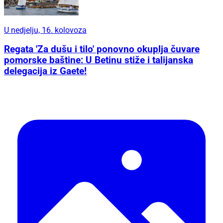
U nedjelju, 16. kolovoza
Regata 'Za dušu i tilo' ponovno okuplja čuvare
pomorske baštine: U Betinu stiže i talijanska
delegacija iz Gaete!