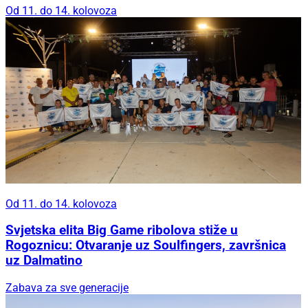
Od 11. do 14. kolovoza
Od 11. do 14. kolovoza
Svjetska elita Big Game ribolova stiže u
Rogoznicu: Otvaranje uz Soulfingers, završnica
uz Dalmatino
Zabava za sve generacije