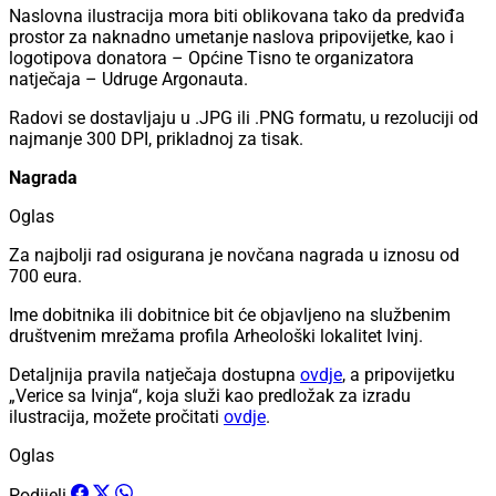
Naslovna ilustracija mora biti oblikovana tako da predviđa
prostor za naknadno umetanje naslova pripovijetke, kao i
logotipova donatora – Općine Tisno te organizatora
natječaja – Udruge Argonauta.
Radovi se dostavljaju u .JPG ili .PNG formatu, u rezoluciji od
najmanje 300 DPI, prikladnoj za tisak.
Nagrada
Oglas
Za najbolji rad osigurana je novčana nagrada u iznosu od
700 eura.
Ime dobitnika ili dobitnice bit će objavljeno na službenim
društvenim mrežama profila Arheološki lokalitet Ivinj.
Detaljnija pravila natječaja dostupna
ovdje
, a pripovijetku
„Verice sa Ivinja“, koja služi kao predložak za izradu
ilustracija, možete pročitati
ovdje
.
Oglas
Podijeli