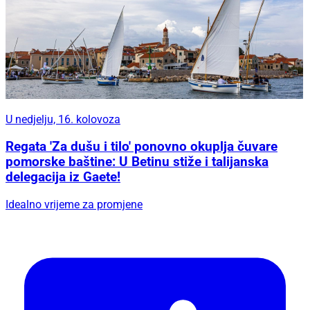
U nedjelju, 16. kolovoza
Regata 'Za dušu i tilo' ponovno okuplja čuvare
pomorske baštine: U Betinu stiže i talijanska
delegacija iz Gaete!
Idealno vrijeme za promjene