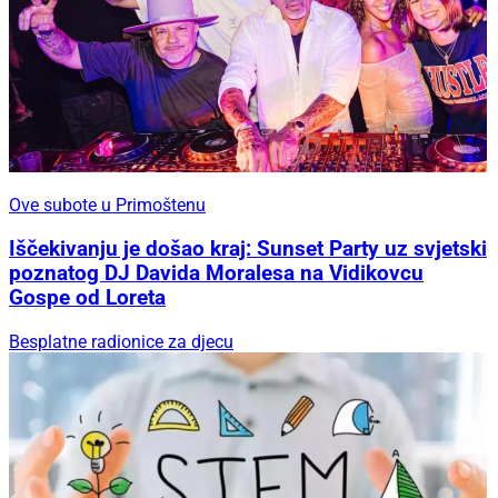
Ove subote u Primoštenu
Iščekivanju je došao kraj: Sunset Party uz svjetski
poznatog DJ Davida Moralesa na Vidikovcu
Gospe od Loreta
Besplatne radionice za djecu