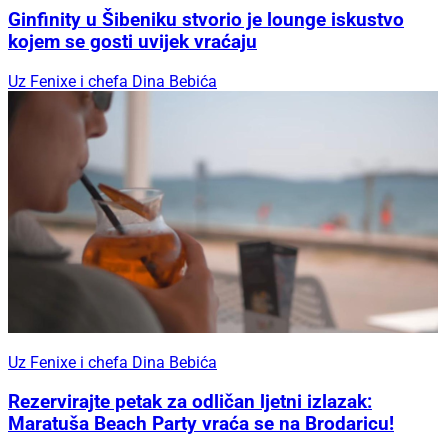
Ginfinity u Šibeniku stvorio je lounge iskustvo
kojem se gosti uvijek vraćaju
Uz Fenixe i chefa Dina Bebića
Uz Fenixe i chefa Dina Bebića
Rezervirajte petak za odličan ljetni izlazak:
Maratuša Beach Party vraća se na Brodaricu!