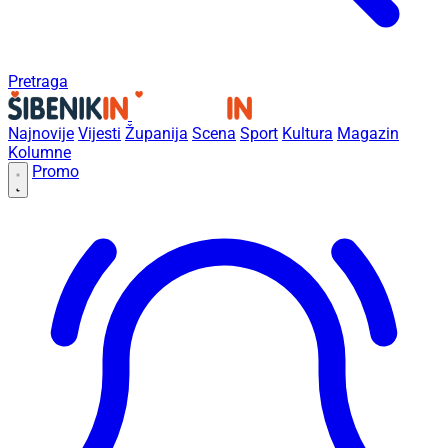
Pretraga
Najnovije
Vijesti
Županija
Scena
Sport
Kultura
Magazin
Kolumne
Promo