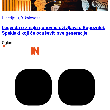
U nedjelju, 9. kolovoza
Legenda o zmaju ponovno oživljava u Rogoznici:
Spektakl koji će oduševiti sve generacije
Oglas