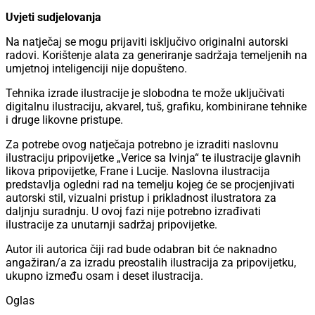
Uvjeti sudjelovanja
Na natječaj se mogu prijaviti isključivo originalni autorski
radovi. Korištenje alata za generiranje sadržaja temeljenih na
umjetnoj inteligenciji nije dopušteno.
Tehnika izrade ilustracije je slobodna te može uključivati
digitalnu ilustraciju, akvarel, tuš, grafiku, kombinirane tehnike
i druge likovne pristupe.
Za potrebe ovog natječaja potrebno je izraditi naslovnu
ilustraciju pripovijetke „Verice sa Ivinja“ te ilustracije glavnih
likova pripovijetke, Frane i Lucije. Naslovna ilustracija
predstavlja ogledni rad na temelju kojeg će se procjenjivati
autorski stil, vizualni pristup i prikladnost ilustratora za
daljnju suradnju. U ovoj fazi nije potrebno izrađivati
ilustracije za unutarnji sadržaj pripovijetke.
Autor ili autorica čiji rad bude odabran bit će naknadno
angažiran/a za izradu preostalih ilustracija za pripovijetku,
ukupno između osam i deset ilustracija.
Oglas