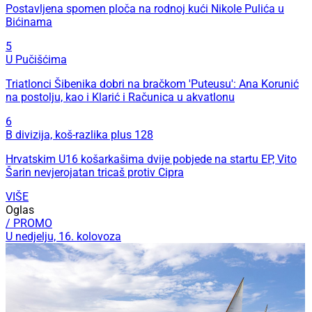
Postavljena spomen ploča na rodnoj kući Nikole Pulića u
Bićinama
5
U Pučišćima
Triatlonci Šibenika dobri na bračkom 'Puteusu': Ana Korunić
na postolju, kao i Klarić i Računica u akvatlonu
6
B divizija, koš-razlika plus 128
Hrvatskim U16 košarkašima dvije pobjede na startu EP, Vito
Šarin nevjerojatan tricaš protiv Cipra
VIŠE
Oglas
/ PROMO
U nedjelju, 16. kolovoza