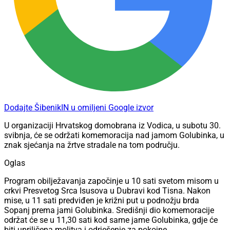
Dodajte ŠibenikIN u omiljeni Google izvor
U organizaciji Hrvatskog domobrana iz Vodica, u subotu 30.
svibnja, će se održati komemoracija nad jamom Golubinka, u
znak sjećanja na žrtve stradale na tom području.
Oglas
Program obilježavanja započinje u 10 sati svetom misom u
crkvi Presvetog Srca Isusova u Dubravi kod Tisna. Nakon
mise, u 11 sati predviđen je križni put u podnožju brda
Sopanj prema jami Golubinka. Središnji dio komemoracije
održat će se u 11,30 sati kod same jame Golubinka, gdje će
biti upriličena molitva i odrješenje za pokojne.