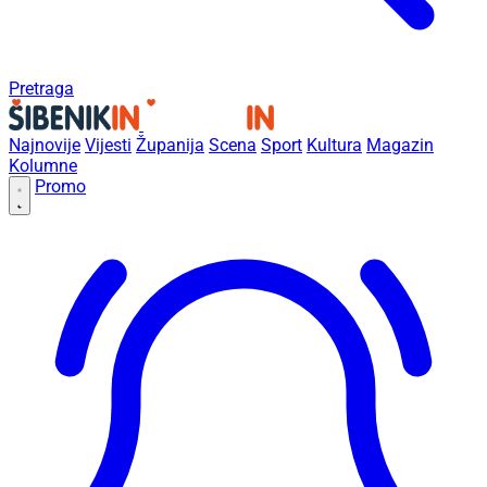
Pretraga
Najnovije
Vijesti
Županija
Scena
Sport
Kultura
Magazin
Kolumne
Promo