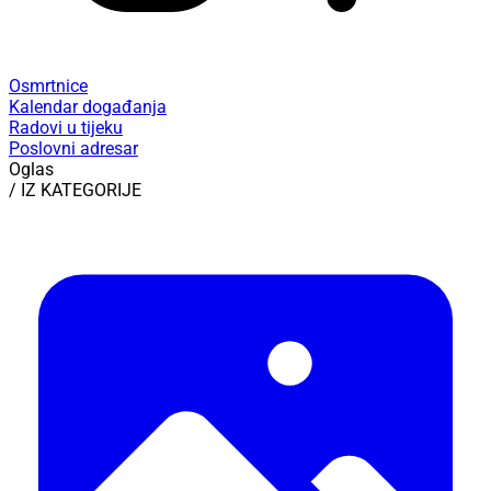
Osmrtnice
Kalendar događanja
Radovi u tijeku
Poslovni adresar
Oglas
/ IZ KATEGORIJE