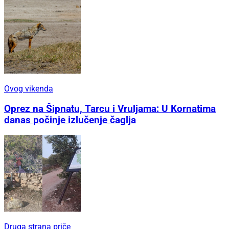
Ovog vikenda
Oprez na Šipnatu, Tarcu i Vruljama: U Kornatima
danas počinje izlučenje čaglja
Druga strana priče