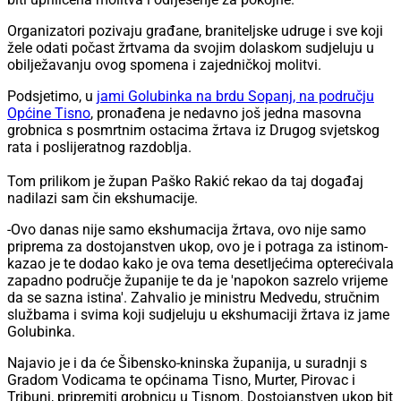
Organizatori pozivaju građane, braniteljske udruge i sve koji
žele odati počast žrtvama da svojim dolaskom sudjeluju u
obilježavanju ovog spomena i zajedničkoj molitvi.
Podsjetimo, u
jami Golubinka na brdu Sopanj, na području
Općine Tisno
, pronađena je nedavno još jedna masovna
grobnica s posmrtnim ostacima žrtava iz Drugog svjetskog
rata i poslijeratnog razdoblja.
Tom prilikom je župan Paško Rakić rekao da taj događaj
nadilazi sam čin ekshumacije.
-Ovo danas nije samo ekshumacija žrtava, ovo nije samo
priprema za dostojanstven ukop, ovo je i potraga za istinom-
kazao je te dodao kako je ova tema desetljećima opterećivala
zapadno područje županije te da je 'napokon sazrelo vrijeme
da se sazna istina'. Zahvalio je ministru Medvedu, stručnim
službama i svima koji sudjeluju u ekshumaciji žrtava iz jame
Golubinka.
Najavio je i da će Šibensko-kninska županija, u suradnji s
Gradom Vodicama te općinama Tisno, Murter, Pirovac i
Tribunj, pripremiti grobnicu u Tisnom. Dostojanstven ukop bit