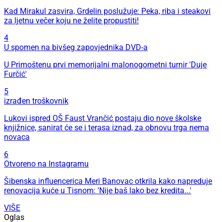
Kad Mirakul zasvira, Grdelin poslužuje: Peka, riba i steakovi
za ljetnu večer koju ne želite propustiti!
4
U spomen na bivšeg zapovjednika DVD-a
U Primoštenu prvi memorijalni malonogometni turnir 'Duje
Furčić'
5
izrađen troškovnik
Lukovi ispred OŠ Faust Vrančić postaju dio nove školske
knjižnice, sanirat će se i terasa iznad, za obnovu trga nema
novaca
6
Otvoreno na Instagramu
Šibenska influencerica Meri Banovac otkrila kako napreduje
renovacija kuće u Tisnom: 'Nije baš lako bez kredita...'
VIŠE
Oglas