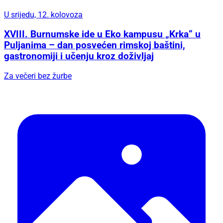
U srijedu, 12. kolovoza
XVIII. Burnumske ide u Eko kampusu „Krka“ u
Puljanima – dan posvećen rimskoj baštini,
gastronomiji i učenju kroz doživljaj
Za večeri bez žurbe