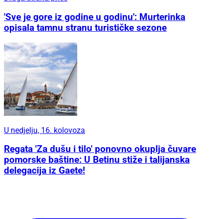
'Sve je gore iz godine u godinu': Murterinka
opisala tamnu stranu turističke sezone
U nedjelju, 16. kolovoza
Regata 'Za dušu i tilo' ponovno okuplja čuvare
pomorske baštine: U Betinu stiže i talijanska
delegacija iz Gaete!