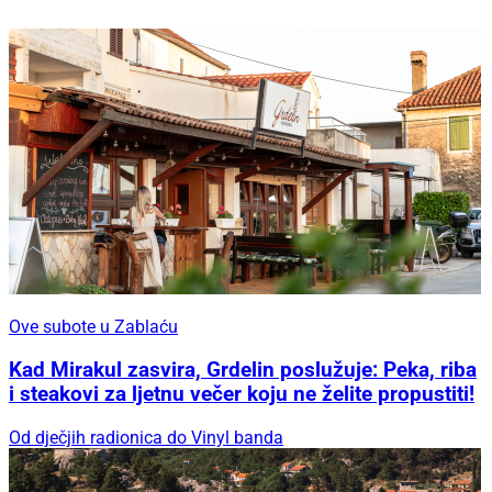
Ove subote u Zablaću
Kad Mirakul zasvira, Grdelin poslužuje: Peka, riba
i steakovi za ljetnu večer koju ne želite propustiti!
Od dječjih radionica do Vinyl banda