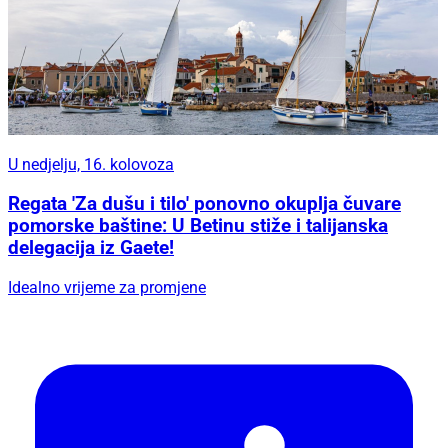
U nedjelju, 16. kolovoza
Regata 'Za dušu i tilo' ponovno okuplja čuvare
pomorske baštine: U Betinu stiže i talijanska
delegacija iz Gaete!
Idealno vrijeme za promjene