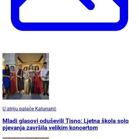
U atriju palače Katunarić
Mladi glasovi oduševili Tisno: Ljetna škola solo
pjevanja završila velikim koncertom