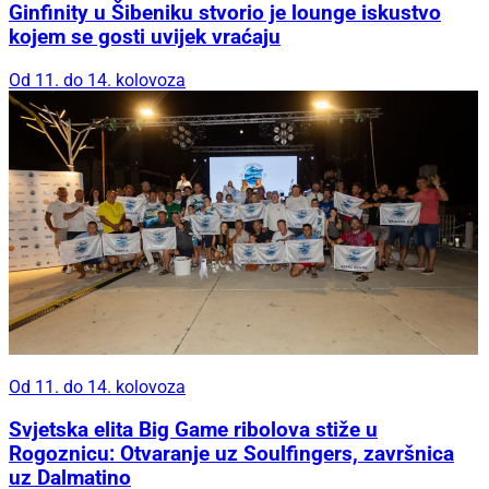
Ginfinity u Šibeniku stvorio je lounge iskustvo
kojem se gosti uvijek vraćaju
Od 11. do 14. kolovoza
Od 11. do 14. kolovoza
Svjetska elita Big Game ribolova stiže u
Rogoznicu: Otvaranje uz Soulfingers, završnica
uz Dalmatino