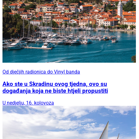
Od dječjih radionica do Vinyl banda
Ako ste u Skradinu ovog tjedna, ovo su
događanja koja ne biste htjeli propustiti
U nedjelju, 16. kolovoza