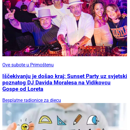
Ove subote u Primoštenu
Iščekivanju je došao kraj: Sunset Party uz svjetski
poznatog DJ Davida Moralesa na Vidikovcu
Gospe od Loreta
Besplatne radionice za djecu