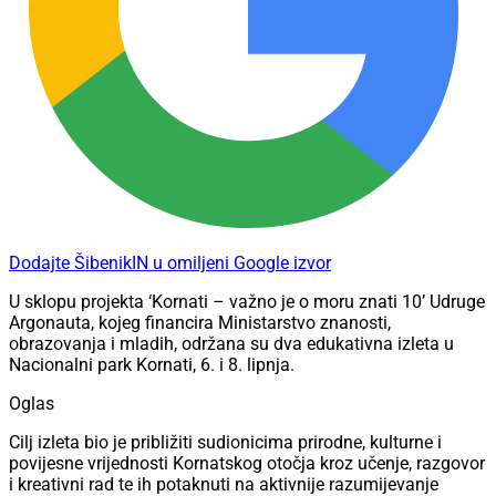
Dodajte ŠibenikIN u omiljeni Google izvor
U sklopu projekta ‘Kornati – važno je o moru znati 10’ Udruge
Argonauta, kojeg financira Ministarstvo znanosti,
obrazovanja i mladih, održana su dva edukativna izleta u
Nacionalni park Kornati, 6. i 8. lipnja.
Oglas
Cilj izleta bio je približiti sudionicima prirodne, kulturne i
povijesne vrijednosti Kornatskog otočja kroz učenje, razgovor
i kreativni rad te ih potaknuti na aktivnije razumijevanje