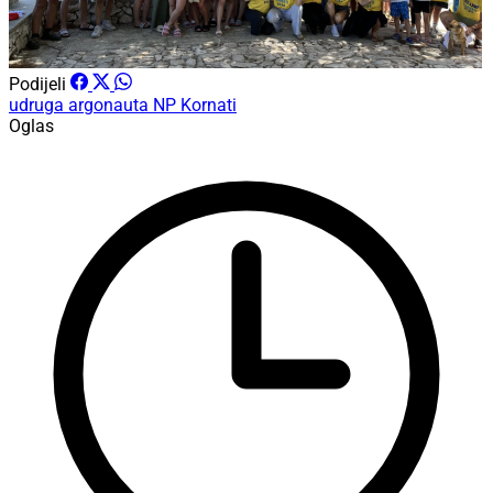
Podijeli
udruga argonauta
NP Kornati
Oglas