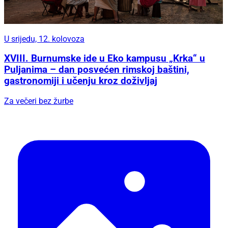
U srijedu, 12. kolovoza
XVIII. Burnumske ide u Eko kampusu „Krka“ u
Puljanima – dan posvećen rimskoj baštini,
gastronomiji i učenju kroz doživljaj
Za večeri bez žurbe