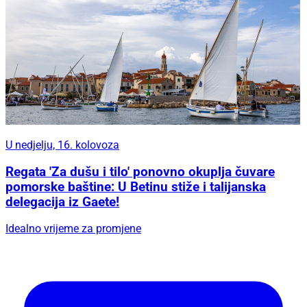
U nedjelju, 16. kolovoza
Regata 'Za dušu i tilo' ponovno okuplja čuvare
pomorske baštine: U Betinu stiže i talijanska
delegacija iz Gaete!
Idealno vrijeme za promjene