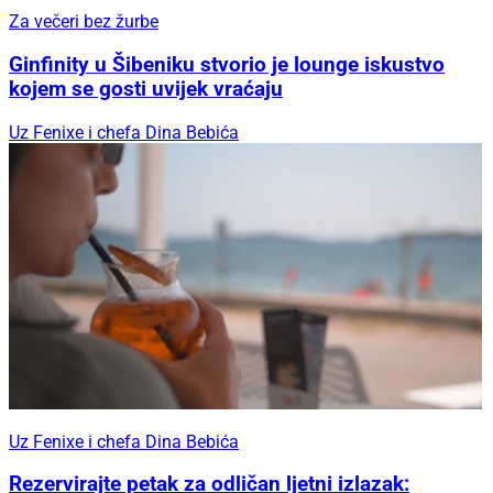
Za večeri bez žurbe
Ginfinity u Šibeniku stvorio je lounge iskustvo
kojem se gosti uvijek vraćaju
Uz Fenixe i chefa Dina Bebića
Uz Fenixe i chefa Dina Bebića
Rezervirajte petak za odličan ljetni izlazak: