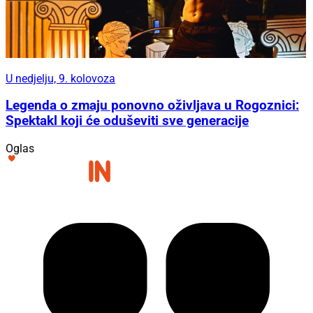
U nedjelju, 9. kolovoza
Legenda o zmaju ponovno oživljava u Rogoznici:
Spektakl koji će oduševiti sve generacije
Oglas