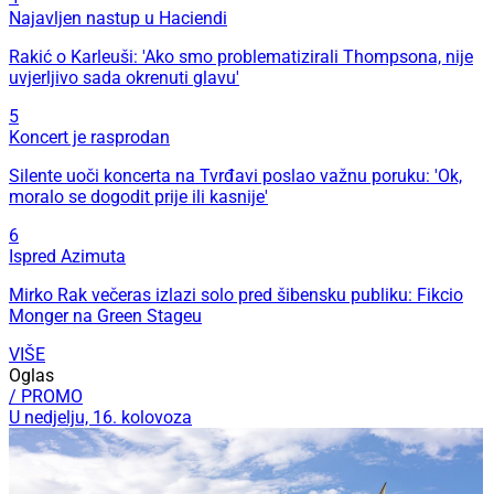
Najavljen nastup u Haciendi
Rakić o Karleuši: 'Ako smo problematizirali Thompsona, nije
uvjerljivo sada okrenuti glavu'
5
Koncert je rasprodan
Silente uoči koncerta na Tvrđavi poslao važnu poruku: 'Ok,
moralo se dogodit prije ili kasnije'
6
Ispred Azimuta
Mirko Rak večeras izlazi solo pred šibensku publiku: Fikcio
Monger na Green Stageu
VIŠE
Oglas
/ PROMO
U nedjelju, 16. kolovoza