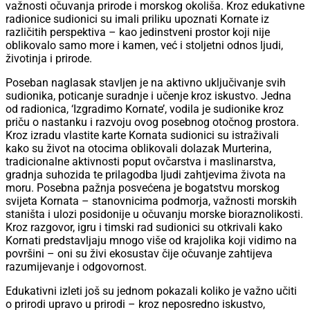
važnosti očuvanja prirode i morskog okoliša. Kroz edukativne
radionice sudionici su imali priliku upoznati Kornate iz
različitih perspektiva – kao jedinstveni prostor koji nije
oblikovalo samo more i kamen, već i stoljetni odnos ljudi,
životinja i prirode.
Poseban naglasak stavljen je na aktivno uključivanje svih
sudionika, poticanje suradnje i učenje kroz iskustvo. Jedna
od radionica, ‘Izgradimo Kornate’, vodila je sudionike kroz
priču o nastanku i razvoju ovog posebnog otočnog prostora.
Kroz izradu vlastite karte Kornata sudionici su istraživali
kako su život na otocima oblikovali dolazak Murterina,
tradicionalne aktivnosti poput ovčarstva i maslinarstva,
gradnja suhozida te prilagodba ljudi zahtjevima života na
moru. Posebna pažnja posvećena je bogatstvu morskog
svijeta Kornata – stanovnicima podmorja, važnosti morskih
staništa i ulozi posidonije u očuvanju morske bioraznolikosti.
Kroz razgovor, igru i timski rad sudionici su otkrivali kako
Kornati predstavljaju mnogo više od krajolika koji vidimo na
površini – oni su živi ekosustav čije očuvanje zahtijeva
razumijevanje i odgovornost.
Edukativni izleti još su jednom pokazali koliko je važno učiti
o prirodi upravo u prirodi – kroz neposredno iskustvo,